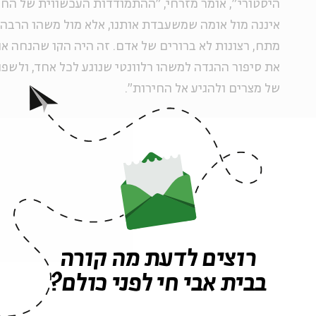
היסטורי", אומר מזרחי, "ההתמודדות העכשווית של הח
איננה מול אומה שמשעבדת אותנו, אלא מול משהו הרבה יו
מתח, רצונות לא ברורים של אדם. זה היה הקו שהנחה או
את סיפור ההגדה למשהו רלוונטי שנוגע לכל אחד, ולשפוך
של מצרים ולהגיע אל החירות".
במהלך העבודה על ההגדה עבר מזרחי על הקטעים בהגו
בגלות הנפש וביציאה מן המְצרים, וקישר אותם לדברי הה
שום דבר חדש", אומר מזרחי, ומצטט את דברי ספר הזוה
"בחומר ולבנים" שעבדו בני ישראל במצרים היתה למעש
שלא מוצאת את הטוב שבחיים. "זו הגלות האמיתית", אמ
מקום פסול בנפש, זה מה שגורם לגלות הפיזית, לשעבוד.
רוצים לדעת מה קורה
יכול גם שלא לשעבד את נפשו. הייתי רוצה שאנשים יתבו
בבית אבי חי לפני כולם?
ויבינו שאפשר להתמודד עם החיים ולחיות אותם טוב יות
להתחדש. שגם עכשיו, כשאדם מרגיש שיש לו הכול אבל 