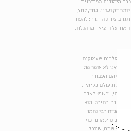
ברה היהודית המודרנית
תר דק ועדין: פחד, לחץ,
תנו ביצירת ההגדה: להפוך
 אור על היציאה מן הגלות
ת הברסלבית שעוסקים
גדה. "אני לא אומר פה
ר, שלפיהם העבודה
ה תפיסת עולם פסימית
ר מזרחי, "כשיש לאדם
 יש לאדם בחירה; הוא
ננו בהגדת רבי נחמן
ר. שיבינו שאדם יכול
הוא לא שמח, שיוכל