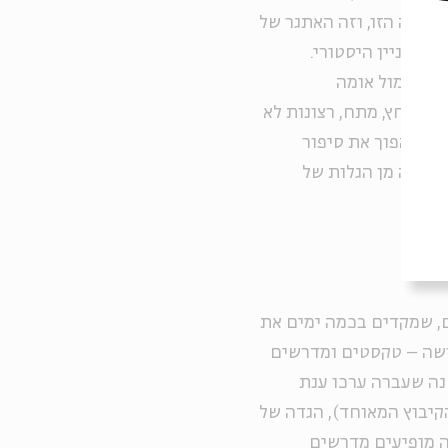
הגדה הזו, וזה האתגר של
לא עניין היסטורי.
יננה מול אומה
ד, לחץ, מתח, רצונות לא
ה: להפוך את סיפור
היציאה מן הגלות של
, שמקדים בכמה ימים את
רשה – טקסטים ומדרשים
נה שעברה ערכו ענת
קיבוץ המאוחד), הגדה של
 מופיעים מדרשים