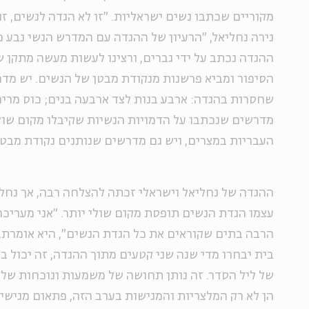
מקוריים שכתבו נשים ישראליות. "זו לא הגדה לנשים, זו
נירה נחליאל, "הרעיון של ההגדה עם המדרש הנשי נבע
ההגדה נכתב על ידי גברים, ורצינו לעשות מעשה מתקן ש
הסיפור ומביא פרשנות מנקודת מבטן של הנשים. יש מדר
שחסרות בהגדה: ארבע בנות לצד ארבעה בנים; כוס מרים
מדרשים שנכתבו על הדמויות הנשיות שקיבלו מקום שולי
העבריות במצרים, ויש גם מדרשים שנותנים נקודת מבט נ
ההגדה של נחליאל וישראלי זכתה להצלחה רבה, אך נחל
עצמו הגדת הנשים תופסת מקום שולי יותר. "אני מעריכה
הרבה בתים שקוראים את כל הגדת הנשים", היא אומרת,
בית יבחרו מדי שנה שני קטעים מתוך ההגדה, זה יכול 
של ליל הסדר. זה נותן תחושה של משמעות ונוכחות של 
הן לא רק המלצריות והמגישות בערב הזה, פתאום מגישים