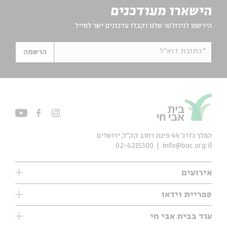
הישארו מעודכנים
הירשמו לניוזלטר שלנו וקבלו עדכונים ישר למייל
*כתובת דוא"ל
הרשמה
המלך ג'ורג' 44 פינת רחוב קק״ל, ירושלים
02-6215300
info@bac.org.il
אירועים
עיון
ספריית וידאו
אנגלית
ילדים
שיעורי בוקר
עוד בבית אבי חי
מוזיקה
מיוחדים