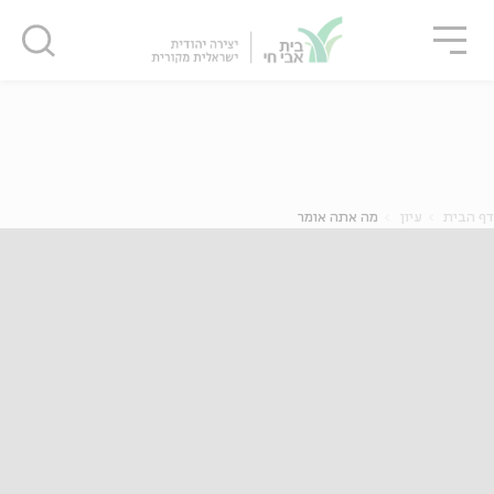
גור
סגור
סגור
ה
אנגלית
נוער
דף הבית
עיון
מה אתה אומר