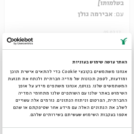
בשלמותו]
עם:
אבירמה גולן
05.02.12
האתר עושה שימוש בעוגיות
אנחנו משתמשים בקובצי Cookie כדי להתאים אישית תוכן
ומודעות, לספק תכונות של מדיה חברתית ולנתח את תנועת
המשתמשים שלנו. בנוסף, אנחנו משתפים מידע על אופן
סגור
השימוש באתר שלנו עם השותפים שלנו מתחומי המדיה
החברתית, הפרסום וניתוח הנתונים. גורמים אלה עשויים
לשלב את הנתונים האלה עם מידע אחר שסיפקתם או שהם
מה אתה אומר - העברית ניצחה את
אספו בעקבות השימוש שעשיתם בשירותים שלהם.
ה"קוריצה" [האירוע בשלמותו]