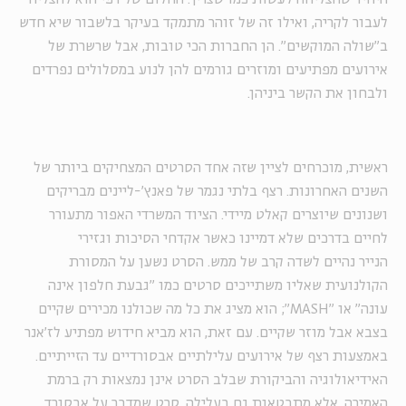
לעבור לקריה, ואילו זה של זוהר מתמקד בעיקר בלשבור שיא חדש
ב"שולה המוקשים". הן החברות הכי טובות, אבל שרשרת של
אירועים מפתיעים ומוזרים גורמים להן לנוע במסלולים נפרדים
ולבחון את הקשר ביניהן.
ראשית, מוכרחים לציין שזה אחד הסרטים המצחיקים ביותר של
השנים האחרונות. רצף בלתי נגמר של פאנץ'-ליינים מבריקים
ושנונים שיוצרים קאלט מיידי. הציוד המשרדי האפור מתעורר
לחיים בדרכים שלא דמיינו כאשר אקדחי הסיכות וגזירי
הנייר נהיים לשדה קרב של ממש. הסרט נשען על המסורת
הקולנועית שאליו משתייכים סרטים כמו "גבעת חלפון אינה
עונה" או "MASH"; הוא מציג את כל מה שכולנו מכירים שקיים
בצבא אבל מוזר שקיים. עם זאת, הוא מביא חידוש מפתיע לז'אנר
באמצעות רצף של אירועים עלילתיים אבסורדיים עד הזייתיים.
האידיאולוגיה והביקורת שבלב הסרט אינן נמצאות רק ברמת
האמירה, אלא מתבטאות גם בעלילה. סרט שמדבר על אבסורד