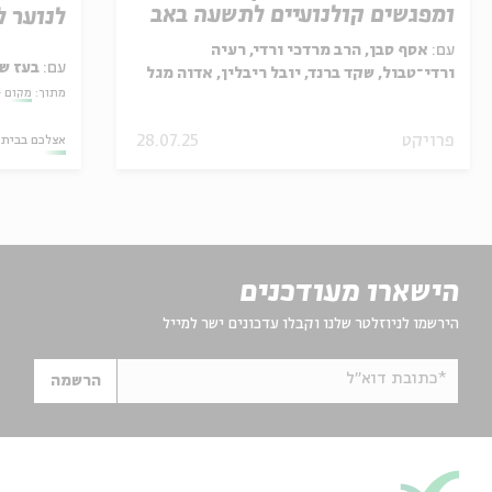
ומפגשים קולנועיים לתשעה באב
לנוער לח
עם:
אסף סבן, הרב מרדכי ורדי, רעיה
עם:
בעז ש
ורדי־טבול, שקד ברנד, יובל ריבלין, אדוה מגל
מתוך:
מקום -
כהן
פרויקט
28.07.25
אצלכם בבית
הישארו מעודכנים
הירשמו לניוזלטר שלנו וקבלו עדכונים ישר למייל
*כתובת דוא"ל
הרשמה