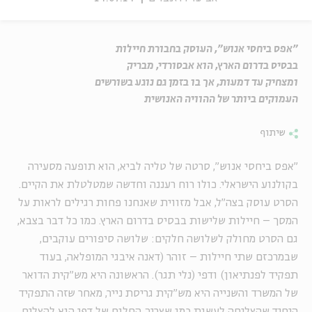
"אפס ביחסי אנוש", העוסק בחבורת חיילות
בבסיס בדרום הארץ, הוא אבסורדי, מבריק
ומצחיק עד דמעות, אך בו בזמן גם נוגע בשורשים
העמוקים ביותר של ההוויה האנושית
שיתוף
"אפס ביחסי אנוש", סרטה של טליה לביא, הוא תופעה מסעירה
בקולנוע הישראלי. כולו רוח רעננה וחדשה שמטלטלת את הקיים.
הסרט עוסק בצה"ל, אבל מזווית שאנחנו פחות רגילים לראות על
המסך – חיילות שלישות בבסיס בדרום הארץ. כמו כל דבר בצבא,
גם הסרט מחולק לשלושה חלקים: שלושה סיפורים עוקבים,
שבמרכזם שתי חיילות – זוהר (דאנה איבגי המופלאה, בעוד
תפקיד לפנתיאון) ודפי (נלי תגר). הראשונה היא מש"קית הדואר
של המשרד והשנייה היא מש"קית גריסת נייר, מאחר שזה התפקיד
היחיד שהצליחה לעשות כמו שצריך. החלום של דפי הוא להצליח