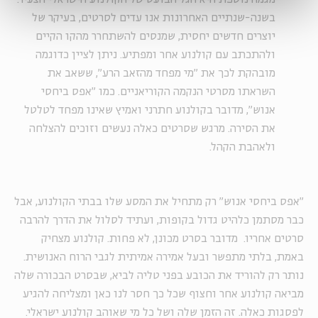
בשנה-שנתיים האחרונות אנו עדים לסרטים, בעיקר של
יוצרים חדשים יחסית, שמנסים להשתחרר מהקו הקיים
ולהתכתב עם קולנוע אחר ומפתיע. ניתן לציין כדוגמה
מובהקת לכך את "מי מפחד מהזאב הרע", ששאב את
השראתו מסרטי הנקמה הקוריאניים. כמו "אפס ביחסי
אנוש", מדובר בקולנוע חתרני ואמיץ שאינו מפחד לטלטל
את הסירה. מרגש שסרטים כאלה נעשים וזוכים להצלחה
ולאהבת הקהל.
"אפס ביחסי אנוש" רק מתחיל את המסע שלו בבתי הקולנוע, אבל
כבר מסתמן כלהיט גדול בקופות, ועתיד לסלול את הדרך להרבה
סרטים אחריו. מדובר בסרט מכונן, לא פחות. קולנוע מצחיק
באמת, בלתי מתפשר ובעל אמירה אמיתית לגבי הרוח האנושית.
נותר רק להוריד את הכובע בפני טליה לביא, שבסרט הבכורה שלה
מביאה קולנוע אחר וחצוף שכל כך חסר לנו כאן ומצליחה להגיע
לפסגות כאלה. זה הזמן שלה ושל כל מי שאוהב קולנוע ישראלי.