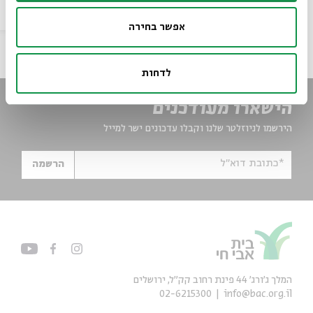
סדר בוקר
וידאו
20.05.26
zoom
אפשר בחירה
לדחות
הישארו מעודכנים
הירשמו לניוזלטר שלנו וקבלו עדכונים ישר למייל
*כתובת דוא"ל
הרשמה
המלך ג'ורג' 44 פינת רחוב קק״ל, ירושלים
02-6215300
info@bac.org.il