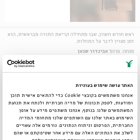
ראש חודש חשוון, שבו מתחילה קריאת התורה מבראשית, הוא
זמן מצוין לדבר על התחלות.
מנחה: פרופ'
אביגדור שנאן
פרופ' (אמריטה)
יאירה אמית,
אוניברסיטת תל אביב, החוג
למקרא –
מדוע היה חשוב לפתוח את התורה בבריאת
השבת?
על הקישור המיוחד של השבת לסיפור הבריאה.
אלון גור אריה
, מרצה לקולנוע, במאי ותסריטאי –
התחלות
האתר עושה שימוש בעוגיות
מהסרטים,
על עשר הדקות הראשונות של כל סרט, הקובעות
אנחנו משתמשים בקובצי Cookie כדי להתאים אישית תוכן
את יחסנו אליו, ועל המנגנונים הקולנועיים שנועדו לשות את
ומודעות, לספק תכונות של מדיה חברתית ולנתח את תנועת
לב הצופים.
המשתמשים שלנו. בנוסף, אנחנו משתפים מידע על אופן
סגור
השימוש באתר שלנו עם השותפים שלנו מתחומי המדיה
שיתוף
החברתית, הפרסום וניתוח הנתונים. גורמים אלה עשויים
לשלב את הנתונים האלה עם מידע אחר שסיפקתם או שהם