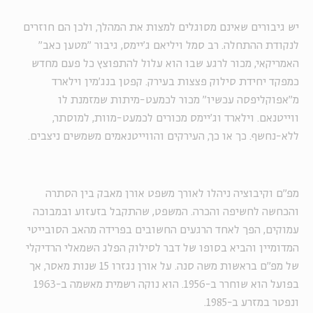
יש גיבורים שאינם מסוגלים למצות את המהלך, ולכן הם חוזרים
לנקודת ההתחלה. רב סמל ויליאם ג'יימס, גיבור "מטען כאב"
האמריקאי, מכור לרגע שבו הוא עלול להתפוצץ כל פעם מחדש
כמפקד יחידת סילוק פצצות בעירק. קפטן בנג'מין וילארד
מ"אפוקליפסה עכשיו" מכור לכמעט-מיתות שמזמנת לו
ווייטנאם. וילארד וג'יימס מכורים לכמעט-מוות, למוסתר,
ללא-נחשף. כך או כך, העירקים והווייטנאמים משמשים ניצבים.
מפ"ם וקיבוציה ניהלו לאורך משפט אורן מאבק בין הסתרה
והכחשה לחשיפה והכרה. המשפט, שהתקבל בזעזוע ובמבוכה
עמוקים, הפך לאחד הרגעים החשובים בפרידה מהאב הסובייטי
המדומיין והביא בסופו של דבר לסילוק הפלג השמאלי הרדיקלי
של מפ"ם בראשות משה סנה. על אורן נגזרו 15 שנות מאסר, אך
בפועל הוא שוחרר ב-1956. הוא נוקה רשמית מאשמה ב-1963
ונפטר במזרע ב-1985.