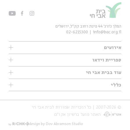
המלך ג'ורג' 44 פינת רחוב קק״ל, ירושלים
02-6215300
info@bac.org.il
אירועים
עיון
ספריית וידאו
אנגלית
ילדים
שיעורי בוקר
עוד בבית אבי חי
מוזיקה
מיוחדים
תערוכות
עיון
כללי
נוער
מיוחדים
מיוחדים
צרו קשר
ספרות ושירה
פודקאסטים מומלצים
ספרות ושירה
אודות
סדרות
כתבות
© 2007-2026 | כל הזכויות שמורות לבית אבי חי
הצהרת נגישות
אירועי עבר
קצה הקרחון
האתר פועל ברשיון אקו״ם
תנאי שימוש והצהרת פרטיות
אירועים בירושלים
על הדרך
חנות
ילדים
design by Dov Abramson Studio
מפלגת המחשבות