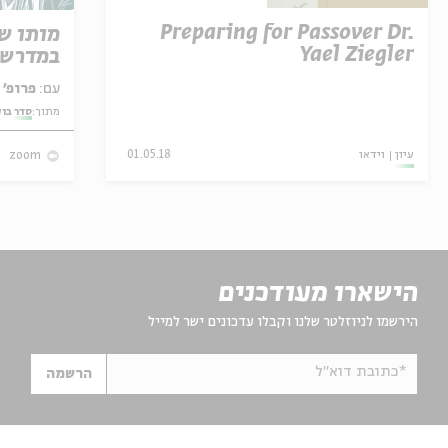
Preparing for Passover Dr.
מותו ש
Yael Ziegler
במדרש 
עם:
פרופ' אביגדור שנאן
מתוך:
סדר בו
עיון
וידאו
01.05.18
zoom
הישארו מעודכנים
הירשמו לניוזלטר שלנו וקבלו עדכונים ישר למייל
*כתובת דוא"ל
הרשמה