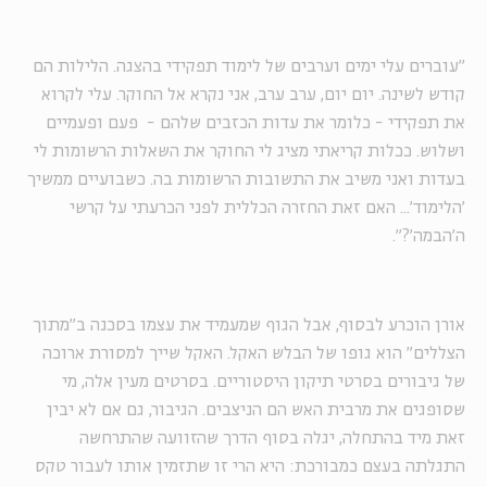
"עוברים עלי ימים וערבים של לימוד תפקידי בהצגה. הלילות הם
קודש לשינה. יום יום, ערב ערב, אני נקרא אל החוקר. עלי לקרוא
את תפקידי - כלומר את עדות הכזבים שלהם - פעם ופעמיים
ושלוש. ככלות קריאתי מציג לי החוקר את השאלות הרשומות לי
בעדות ואני משיב את התשובות הרשומות בה. כשבועיים ממשיך
'הלימוד'... האם זאת החזרה הכללית לפני הכרעתי על קרשי
ה'הבמה'?".
אורן הוכרע לבסוף, אבל הגוף שמעמיד את עצמו בסכנה ב"מתוך
הצללים" הוא גופו של הבלש האקל. האקל שייך למסורת ארוכה
של גיבורים בסרטי תיקון היסטוריים.
בסרטים מעין אלה, מי
שסופגים את מרבית האש הם הניצבים. הגיבור, גם אם לא יבין
זאת מיד בהתחלה, יגלה בסוף הדרך שהזוועה שהתרחשה
התגלתה בעצם כמבורכת: היא הרי זו שתזמין אותו לעבור טקס