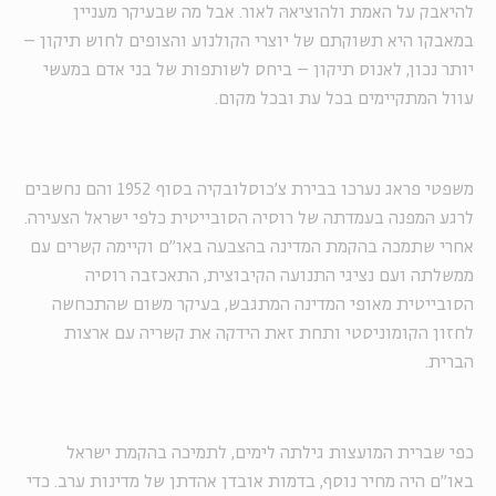
להיאבק על האמת ולהוציאהּ לאור. אבל מה שבעיקר מעניין
במאבקו היא תשוקתם של יוצרי הקולנוע והצופים לחוש תיקון –
יותר נכון, לאנוס תיקון – ביחס לשותפות של בני אדם במעשי
עוול המתקיימים בכל עת ובכל מקום.
משפטי פראג נערכו בבירת צ'כוסלובקיה בסוף 1952 והם נחשבים
לרגע המפנה בעמדתה של רוסיה הסובייטית כלפי ישראל הצעירה.
אחרי שתמכה בהקמת המדינה בהצבעה באו"ם וקיימה קשרים עם
ממשלתה ועם נציגי התנועה הקיבוצית, התאכזבה רוסיה
הסובייטית מאופי המדינה המתגבש, בעיקר משום שהתכחשה
לחזון הקומוניסטי ותחת זאת הידקה את קשריה עם ארצות
הברית.
כפי שברית המועצות גילתה לימים, לתמיכה בהקמת ישראל
באו"ם היה מחיר נוסף, בדמות אובדן אהדתן של מדינות ערב. כדי