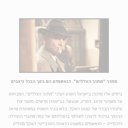
מתוך "מתוך הצללים". הנאשמים הם בסך הכול ניצבים
בימים אלו מוקרן בישראל הסרט הצ'כי "מתוך הצללים", המבוסס
על משפטי פראג. הסרט, שנעשה בביטחון מרשים, מספר את
סיפורו הבדוי של קפטן האקל: בלש בכיר וקשוח במשטרת פראג
ההופך בניגוד לרצונו לשותף בהפללתם של כמה מחברי הקהילה
היהודית – הנאשמים במשפט הראווה הסובייטי. האקל מחליט