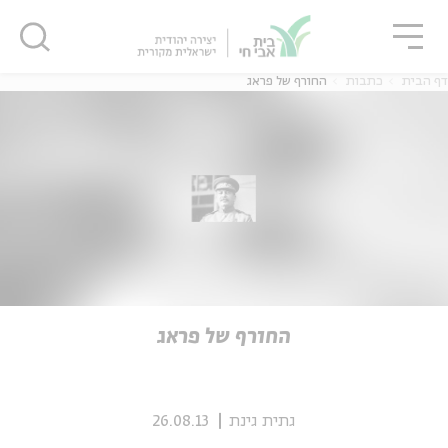
גור
סגור
סגור
דף הבית
כתבות
החורף של פראג
ה
אנגלית
נוער
ה
אנגלית
מיוחדי
החורף של פראג
גתית גינת
26.08.13