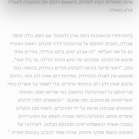
אחת השאלות וקפץ לאחרת, והנאשם דקלם את התשובה לשאלה
שלא נשאלה.
בחקירותיו הראשונות ניסה אורן להתנגד. עם הזמן, גילה סימני
שבירה, הסכים לחתום על פרוטוקול וידוי מוכתב ראשון ואחריו
גם על שני ושלישי. "זה שבוע ימים, ביום ובלילה, גוררים אותי
מהתא אל החוקר, מהחוקר אל התא וחוזר חלילה, עד בלי סוף",
כתב, "ראשי מיועד כנראה להבקיע חורים בקירות, ברצפה. גופי
מטאטא את לשכת החקירות; עמידות דום שאין להן סוף; רוחות
פרצים שאין להן רסן. כוחותי אוזלים. עלי לשמור על שארית כוחי.
אני חותם על הפרוטוקול הראשון, כפי שדרשו ממני, ומוסיף:
'סאדיסטים שכמותכם, ימח שמכם'.
"
הנאשמים למדו לדקלם
טקסטים שנכתבו מראש על ידי החוקרים, ולאחר מכן הוקלטו
אומרים אותם. ההקלטה היתה אמורה לשמש את הסובייטים
במקרה שאחד הנאשמים יסטה מהנוסח הכתוב. לשולחנו של
השופט הוצמד מתקן איתות, שהיה אמור להבהב בעתות סטייה
"