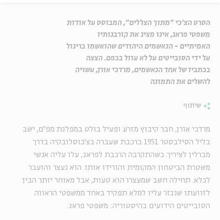
הסרט הצ'כי "מתוך הצללים", המבוסס על אודות
משפטי פראג, אינו מציג את קורבנותיו
האמיתיים - הנאשמים היהודים שהואשמו בריגול
על ידי הסובייטים על לא עוול בכפם. הצצה
בכתביו של אחד הנאשמים, מרדכי אורן, עשויה
להשלים את התמונה
שיתוף
מרדכי אורן, חבר קיבוץ מזרע ופעיל בולט במפלגת מפ"ם, ישב
בליל הסילבסטר 1951 ברכבת שעברה בצ'כוסלובקיה בדרך
מברלין לציריך. כשהתקרבה הרכבת לפראג, עלו עליה אנשי
משטרת הביטחון המקומית והורידו אותו. הוא נעצר והועבר
לכלא. תחילה חשב שמעצרו הוא טעות, אבל מאוחר יותר הבין
לזוועתו שנגזר עליו למלא תפקיד באחד ממשפטי הראווה
הסובייטים הידועים בהיסטוריה: משפטי פראג.