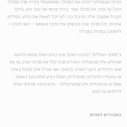
חניכה שבמהלכו יחווה את המהלך המשמעותי בחייו. מהו המהלך
הזה? על פניו, זהו מהלך אתי: בירור פנימי של טוב ורע; בירור
הגבול שמעבר אליו הגיבור כבר לא יוכל לשאת את הרוע. במילים
אחרות, זהו מהלך שבו פוגשים את הדבר שאפשר – ואף חובה –
להסתכן במוות בשבילו.
ב"מתוך הצללים" הגיבור האקל אינו כורע תחת עומס הזוועה
שחווים אלה שהופללו; הוא לא מכיר כלל את מרדכי אורן, או את
שאר היהודים, ניצבי הסרט. לבסוף, ואף שכלל אינו נתקל באורן
או בחבריו היהודים המופללים, האקל כורע תחת נטל האמת -
אמת א-פרסונלית ולא אמוציונלית - והיא הדבר שדוחף אותו
להילחם עד תום.
המכורים למוות