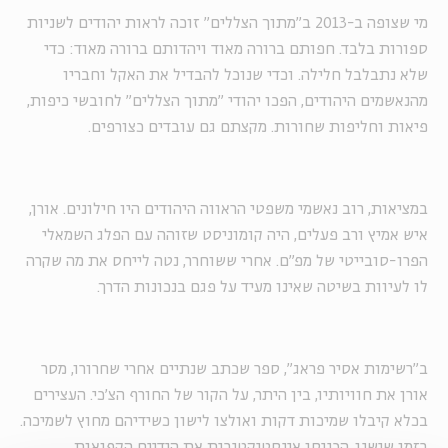
מי שצופה ב-2013 ב"מתוך הצללים" זוכה לראות יהודים לשניות
ספורות בלבד. חפותם ברורה מאוד ויהדותם ברורה מאוד: כדי
שלא נתבלבל חלילה. וכדי שנוכל להבדיל את האקל וחבריו
מהנאשמים היהודים, הפכו יהודי "מתוך הצללים" לחובשי כיפות,
פיאות וחליפות שחורות. מקצתם גם עובדים כצורפים.
במציאות, רוב נאשמי משפטי הראווה היהודים היו חילונים. אורן,
איש אמיץ ורב פעלים, היה קומוניסט שזוהה עם הפלג השמאלי
הפרו-סובייטי של מפ"ם. אחרי ששוחרר, נטה לייחס את מה שקרה
לו לעיוות בשיטה שאינו מעיד על פגם בנכונות הדרך.
ב"רשימות אסיר פראג", ספר שכתב שנתיים אחרי שחרורו, מסר
אורן את חוויותיו, בין היתר, על הקור של החורף הצ'כי. העצירים
בכלא קיבלו שמיכות דקות ואולצו לישון כשידיהם מחוץ לשמיכה.
בזמן שישנו, הכניסו אינסטיקטיבית את הידיים הקפואות