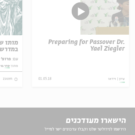
Preparing for Passover Dr.
מותו ש
Yael Ziegler
במדרש 
עם:
פרופ' אביגדור שנאן
מתוך:
סדר בו
עיון
וידאו
01.05.18
zoom
הישארו מעודכנים
הירשמו לניוזלטר שלנו וקבלו עדכונים ישר למייל