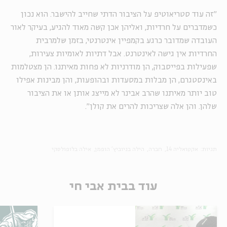
"זה עוד סטריאוטיפ על הציבור הדתי שחייב להישבר. הוא נכון
כשמדברים על חרדיות, ואליהן אכן קשה מאוד להגיע, בעיקר לאור
העובדה שמדובר כרגע בקמפיין אינטרנטי, בזמן שלמרבית
החרדיות אין גישה לאינטרנט. אבל דתיות לאומיות צעירות,
שפעילות בפייסבוק, הן מודרניות לא פחות מאיתנו. הן מצטלמות
באינסטגרם, הן מבלות במסעדות ובהופעות, והן מבינות אפילו
טוב יותר מאיתנו שהרב אבינר לא מייצג אותן או את הציבור
שלהן. והן אלה שצריכות להרים את קולן".
תגיות:
אקטואליה 14
חברה
הילה בניוביץ' הופמן
אילה בלופולסקי
עוד בבית אבי חי