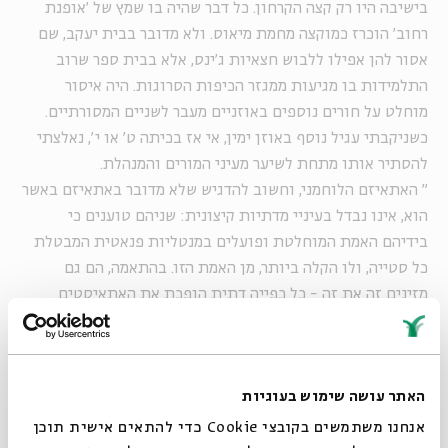
בישיבה היו רק קצה הקרחון. כל דבר שהיה בו שמץ של 'אופנת
רחוב' הוכרז כמוקצה מחמת מיאוס. ולא מדובר בבית יעקב, שם
אסור להן אפילו ללבוש חצאיות ג'ינס, אלא בבית ספר שרוב
התלמידות בו מגיעות ממגזר הכיפות הסרוגות. היה איסור
מוחלט על חורים נוספים באוזניים מעבר לשניים המסורתיים.
כשניקבתי עגיל נוסף באוזן ימין, אי אז בכיתה ט' או י', נאלצתי
להסתיר אותו מתחת לשיער מעיני המורים והמנהלת.
"
האתאיזם הלוחמני, וחשוב להדגיש שלא מדובר באתאיזם באשר
הוא, אינו נבדל בעיניי מדתיות קיצונית: שניהם טוענים כי
בידיהם האמת המוחלטת ופועלים במנטליות פנאטית המבטלת
כל סטייה, ולו הקלה ביותר, מן האמת הזו. בהתאמה, הם גם
מזינים זה את זה - כל כפייה דתית הופכת את האתאיסטים
ללוחמניים יותר, וכל מלחמה של האתאיסטים בדת גורמת
להקצנה דתית
"
"בשלב מסוים החליטו לאסור על סרטים בשיער. בחורה ממוצא
האתר עושה שימוש בעוגיות
אתיופי, שהיתה לה רעמה לתפארת, קיבלה אישור מיוחד - ורק
היא. היתה תקופה שבה האופנה בקרב בנות בית הספר היתה
אנחנו משתמשים בקובצי Cookie כדי להתאים אישית תוכן