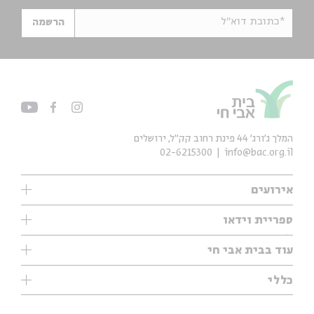
*כתובת דוא"ל
הרשמה
המלך ג'ורג' 44 פינת רחוב קק״ל, ירושלים
02-6215300
info@bac.org.il
אירועים
עיון
ספריית וידאו
אנגלית
ילדים
שיעורי בוקר
עוד בבית אבי חי
מוזיקה
מיוחדים
תערוכות
עיון
כללי
נוער
מיוחדים
מיוחדים
צרו קשר
ספרות ושירה
פודקאסטים מומלצים
ספרות ושירה