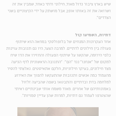
שיש בארץ ציבור גדול מאוד, חילוני ודתי כאחד, שמבין את זה
ושרואה את זה באותו אופן, אבל מושתק על ידי הקיצוניים בשני
הצדדים".
דתיות, השמיעו קול
אחד העקרונות המנחים של בלופולסקי במחאה הוא שיתוף
פעולה בין חילונים לדתיים. למרבה הצער, היו גם תגובות עוינות
כלפי היוזמה, שהקשו על שיתוף הפעולה והחזירו את הדו שיח
למקום של "אנחנו" נגד "הם": "התגובה הראשונית לדף הגיעה
מצד חילונים, בעיקר חילוניות, חלקם אתאיסטים. נאלצתי להסיר
מהעמוד כמה אנשים ותגובות שהתעקשו להפוך את האירוע
למלחמה בדת ובדתיים והתבטאו בשפה שהביעה זלזול
באמונותיהם של אחרים. מאוד משמח אותי שבינתיים ראיתי
שהצטרפו לעמוד גם דתיות, למרות שהן עדיין סמויות".