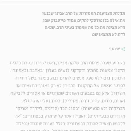
תקנות הצניעות החמורות של הרב אבינר שכנעו
את אילה בלופולסקי להקים עמוד פייסבוק שבו
היא מציגה את כל מה שאסור בעיני הרב. שנאה
לדת לא תמצאו שם
שיתוף
בשבוע שעבר פרסם הרב שלמה אבינר, ראש ישיבת עטרת כהנים,
תקנון צניעות מחמיר ודקדקני לנשים בעלון "באהבה ובאמונה".
התקנון גרם ללא מעט אנשים להרים גבה, בעיקר בשל הירידה
לפרטי פרטים של התקנות. הרב דן לא רק באורך החצאית או
השרוול, אלא גם בצבעים השונים שמותרים או אסורים ללבישה
(אדום, כתום, צהוב וירוק פסולים), בסוג נעלי העקב (לא
מבריקות ולא מרעישות) ובסוג הבד (סריגים, לייקרה וטריקו
מוגדרים כבעייתיים), ואפילו אסר על שימוש בכפתורים: "אין
ללבוש חצאית סגורה בכפתורים בגלל בעיות שונות (נפילת