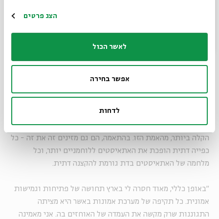
פוגעניות לנשים, ועדיין תשמר את תחושת ה"ביחד" הדתית?
הרשמה
הצג פרטים
בלופולסקי משיבה כי בהחלט כן: "פגעת בול בנקודה. בתור
חילונית שמאמינה באלוהים קשה לי מאוד עם העובדה שהחברים
לאשר הכול
היהודים שלי נחלקים ברובם לדתיים או לאתאיסטים. קיים מעין
בון טון בקרב הציבור החילוני המשכיל להצהיר על אתאיזם, כי זה
אמור להעיד איכשהו על נאורות - בעוד שבעצם המלחמה בכל
אפשר בחירה
דבר שמריח ולו מעט מדת היא ההפך הגמור מכך. האתאיזם
הלוחמני, וחשוב להדגיש שלא מדובר באתאיזם באשר הוא, אינו
לדחות
נבדל בעיניי מדתיות קיצונית: שניהם טוענים כי בידיהם האמת
המוחלטת ופועלים במנטליות פנאטית המבטלת כל סטייה, ולו
הקלה ביותר, מהאמת הזו. בהתאמה, הם גם מזינים זה את זה - כל
כפייה דתית הופכת את האתאיסטים ללוחמניים יותר, וכל
מלחמה של האתאיסטים בדת גורמת להקצנה דתית.
"באופן כללי, מאוד חסרה לי בארץ תחושה של פתיחות וגמישות
אמונית. כל תקיפה של מערכת אמונות באשר היא מציתה
התגוננות שרק מקשה את העמדה של האוחזים בה. אני מאמינה