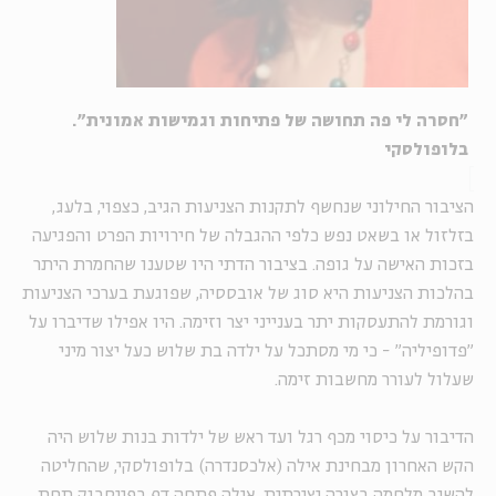
"חסרה לי פה תחושה של פתיחות וגמישות אמונית".
בלופולסקי
הציבור החילוני שנחשף לתקנות הצניעות הגיב, כצפוי, בלעג,
בזלזול או בשאט נפש כלפי ההגבלה של חירויות הפרט והפגיעה
בזכות האישה על גופה. בציבור הדתי היו שטענו שהחמרת היתר
בהלכות הצניעות היא סוג של אובססיה, שפוגעת בערכי הצניעות
וגורמת להתעסקות יתר בענייני יצר וזימה. היו אפילו שדיברו על
"פדופיליה" - כי מי מסתכל על ילדה בת שלוש כעל יצור מיני
שעלול לעורר מחשבות זימה.
הדיבור על כיסוי מכף רגל ועד ראש של ילדות בנות שלוש היה
הקש האחרון מבחינת אילה (אלכסנדרה) בלופולסקי, שהחליטה
להשיב מלחמה בצורה יצירתית. אילה פתחה
דף בפייסבוק
תחת