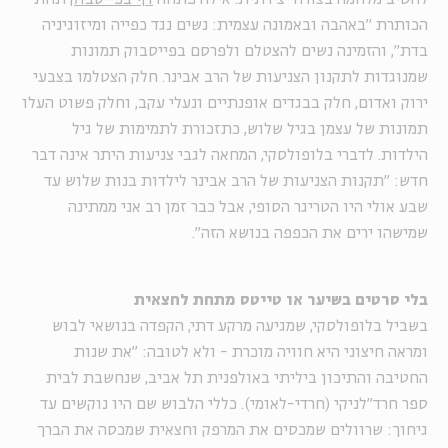
הכותרת "באהבה ובאמונה עצמית: נשים נגד כפייה ומיזוגיניה
בדת", והזמינה נשים להצטלם ולפרסם בפייסבוק תמונות
שמנוגדות לתקנון הצניעות של הרב אבינר. חלק הצטלמו בצבעי
ירוק ואדום, חלק בבגדים אופנתיים ונעלי עקב, וחלק פשוט העלו
תמונות של עצמן בגיל שלוש, כתזכורת לתמימות של גיל
הילדות. לדברי בלופולסקי, המחאה לגבי צניעות היתר אינה דבר
חדש: "תקנות הצניעות של הרב אבינר לילדות בנות שלוש עד
שבע אולי היו הטריגר הסופי, אבל כבר זמן רב אני ממתינה
שמישהו ירים את הכפפה בנושא הזה".
בלי סרטים בשיער או טייטס מתחת לחצאית
בשביל בלופולסקי, שמגיעה מרקע דתי, הקפדה בנושאי לבוש
ומראה חיצוני היא חוויה מוכרת - ולא לטובה: "את שנות
החטיבה והתיכון ביליתי באולפנית תל אביב, שנחשבת לבית
ספר חרד"לניקי (חרדי-לאומי). כללי הלבוש שם היו נוקשים עד
גיחוך: שרוולים שמכסים את המרפק וחצאית שמכסה את הברך