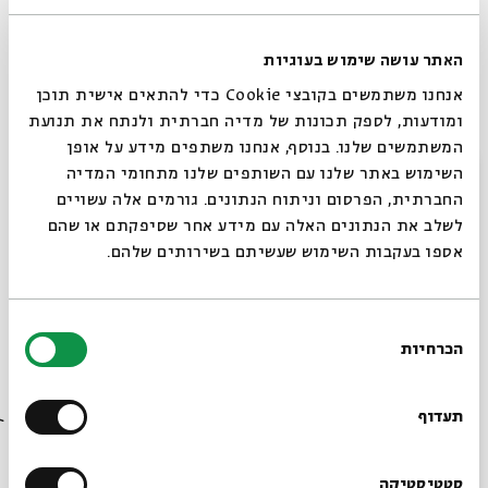
אמו בבית מרקחת, דרך תקופת הנאציזם, שבה נספו רבים
ממשפחתו (כולל אחיו, דובער, שנרצח בידי הנאצים בבית חולים
האתר עושה שימוש בעוגיות
לחולים כרוניים) ועד הימלטותו ברגע האחרון מאדמת אירופה
אנחנו משתמשים בקובצי Cookie כדי להתאים אישית תוכן
הבוערת אל הקרקע הבטוחה בארצות הברית.
ומודעות, לספק תכונות של מדיה חברתית ולנתח את תנועת
המשתמשים שלנו. בנוסף, אנחנו משתפים מידע על אופן
סגור
השימוש באתר שלנו עם השותפים שלנו מתחומי המדיה
רק בשביל דגל?
החברתית, הפרסום וניתוח הנתונים. גורמים אלה עשויים
לשלב את הנתונים האלה עם מידע אחר שסיפקתם או שהם
אספו בעקבות השימוש שעשיתם בשירותים שלהם.
מכיוון שהרבי לא ראה שאכן הגיעה העת שבה ישראל כבר אינם
מלאים ייסורים, הרי שהתקשה לראות במדינת ישראל את הגשמת
החלום היהודי לדורותיו ואת נשיא המדינה כמייצג את הגאולה
בחירת
ואת הקיום היהודי כולו. לדידו, השם "נשיא הדור" שמור
הכרחיות
הסכמה
רוצים לדעת מה קורה
לאדמו"רי-נשיאי חב"ד, המנהיגים את כלל היהודים כולם באשר
הם, ולא לאדם המייצג רק את מדינת ישראל.
בבית אבי חי לפני כולם?
תעדוף
בדומה לחוסר שביעות רצונו מפניה של המדינה ומייצוגיה,
סטטיסטיקה