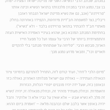
במכתב שכתב הרבי לנשיאה השני של מדינת ישראל הצעירה יצחק
בן צבי, נמנע הרבי במכוון מלכנותו בתואר הנשיא וכינה אותו
"פרזידנט" (אגב, גם את נשיא מדינת ישראל הנבחר ראובן
ריבלין, נצר למשפחה חב"דית מיוחסת, הקפידו באחרונה בחלק
מאתרי חב"ד להכתיר בתואר פרזידנט בלבד - ולא "נשיא").
בחתימת המכתב המובא כאן, שהוא בעיניי האמירה האישית העזה
והתמציתית ביותר של הרבי על עצמו ועל כל מפעל חייו
הארוך, מבקש הרבי: "סליחה על שפתחתי מכתבי בלי להקדים
תארים וכו'", ומבאר מדוע נמנע מכך:
"מיום הלכי ל'חדר', ועוד קודם לזה, התחיל להתרקם בדמיוני ציור
הגאולה העתידה – גאולת עם ישראל מגלותו האחרון, גאולה כזו
ובאופן כזה, שעל ידה יהיו מובנים יסורי הגלות, הגזרות
והשמדות. וכחלק מעתיד מזהיר זה, וכחלק מגאולה זו, יהיה 'נשיא
זה מלך, לא נשיא שבט – אלא שאין על גביו אלא ה' אלוקיו'. והכל
יהיה באופן אשר בלבב שלם ובהבנה מלאה – 'ואמרת ביום ההוא: