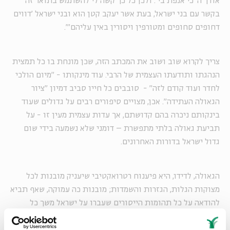
אודך ה' כי אנפת בי'. ולכן כל כך קשה לי להשתמש בתואר זה
בקשר עם בני ישראל, בעת אשר יעקב קטן הוא ובני ישראל 'דווים
דחופים סחופים ומטורפין ויסורין באין עליהם'".
צריך לקרוא שוב ושוב את המכתב הזה, שכן מונחת בו כל תמצית
הנהגתו ותודעתו העצמית של הרבי. עוד מינקותו - "מיום הולכי
לחדר ועוד קודם לזה" - סובבים כל חייו סביב דמיון "ציור
הגאולה העתידה". אכן, מצויים סיפורים רבים על גדולים שעוד
בינקותם ניכרה בהם קדושתם, אך עדות עצמית מעין זו - על
תביעת גאולה בלתי מתפשרת – דומני שלא נשמעה בידי שום
גדול ישראל בדורות האחרונים.
הגאולה, לדידו, היא פיענוח רטרואקטיבי שיעניק מובנות לכל
מצוקות הגלות, הגזרות והשמדות; מובנות כה עמוקה, שאף תביא
להודאה על כל תהומות הייסורים שעברו על ישראל משך כל
הדורות. הייסורים הללו היו ידועים לרבי עוד מינקותו. עוד
בהיותו בן שלוש, בתקופת הפוגרומים ברוסיה, הסתתרה עמו