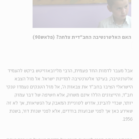
האם האלטרנטיבה החב"דית צלחה? (פלאש90)
אבל מעבר לדמות החד פעמית, הרבי מליובאוויטש ביקש להעמיד
אלטרנטיבה; בעיקר אלטרנטיבה למדינת ישראל. אל מול הצבא
הישראלי הציבו בחב"ד את צבאות ה', אל מול הטנקים נעמדו טנקי
חב"ד, והייצוגים הללו אינם משחק, אלא חשיפה של דבר עמוק
יותר, שכדי להבינו, אדרש לסוגיית המאבק על הנשיאות, אך לא זה
שאירע כאן אך לפני שבועות בודדים, אלא לפני שנות דור, בשנת
1956.