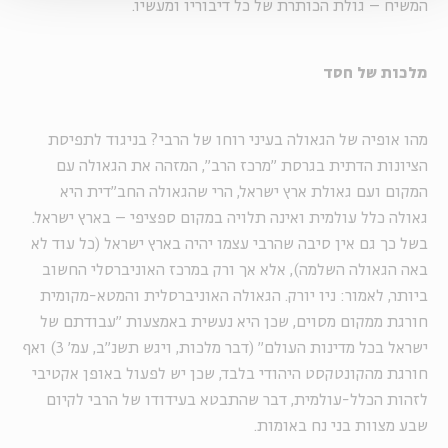
המשיח – גולת הכותרת של כל דיבוריו ומעשיו.
מלכות של חסד
מהו אופיה של הגאולה בעיני רוחו של הרבי? בניגוד לתפיסת
הציונות הדתית בגרסת "מרכז הרב", המזהה את הגאולה עם
המקום ועם גאולת ארץ ישראל, הרי שהגאולה החב"דית היא
גאולה כלל עולמית ואינה תלויה במקום ספציפי – בארץ ישראל.
בשל כך גם אין סיבה שהרבי עצמו יהיה בארץ ישראל (כל עוד לא
באה הגאולה השלמה), אלא אך ורק במרכז האוניברסלי החשוב
ביותר, לאמור: ניו יורק. הגאולה האוניברסלית והמטא-מקומית
חורגת ממקום מסוים, שכן היא נעשית באמצעות "עבודתם של
ישראל בכל מדינות העולם" (דבר מלכות, ויגש תשנ"ב, עמ' 3) ואף
חורגת מהקונטקסט היהודי בלבד, שכן יש לפעול באופן אקטיבי
לזהות הכלל-עולמית, דבר שהתבטא בעידודו של הרבי לקיום
שבע מצוות בני נח באומות.