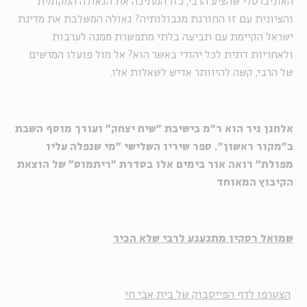
האוניברסלי שהציע הרבי, כזו המתיכה את הגאולה המקומית
והציונית עם זו החורגת מגבולותיה? גאולה המשלבת את מדינת
ישראל הקיימת עם תביעה בלתי מתפשרת ממנה לערבות
ולאחריות דתית לכל יהודי באשר הוא? אל מול פועלו המרשים
של הרבי, קשה להיוותר אדיש לשאלות אלו.
אלחנן ניר הוא ר"מ בישיבת "שיח יצחק" ועורך מוסף השבת
ב"מקור ראשון". ספר שיריו השלישי "מי שנפלה עליו
מפולת" רואה אור בימים אלו בסדרת "ריתמוס" של הוצאת
הקיבוץ המאוחד
שמואל רסקין מתגעגע לרבי שלא הכיר
הצטרפו לדף הפייסבוק של בית אבי חי