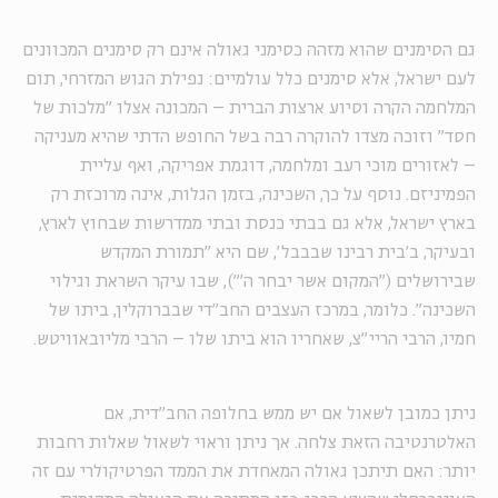
גם הסימנים שהוא מזהה כסימני גאולה אינם רק סימנים המכוונים
לעם ישראל, אלא סימנים כלל עולמיים: נפילת הגוש המזרחי, תום
המלחמה הקרה וסיוע ארצות הברית – המכונה אצלו "מלכות של
חסד" וזוכה מצדו להוקרה רבה בשל החופש הדתי שהיא מעניקה
– לאזורים מוכי רעב ומלחמה, דוגמת אפריקה, ואף עליית
הפמיניזם. נוסף על כך, השכינה, בזמן הגלות, אינה מרוכזת רק
בארץ ישראל, אלא גם בבתי כנסת ובתי ממדרשות שבחוץ לארץ,
ובעיקר, ב'בית רבינו שבבבל', שם היא "תמורת המקדש
שבירושלים ("המקום אשר יבחר ה'"), שבו עיקר השראת וגילוי
השכינה". כלומר, במרכז העצבים החב"די שבברוקלין, ביתו של
חמיו, הרבי הריי"צ, שאחריו הוא ביתו שלו – הרבי מליובאוויטש.
ניתן כמובן לשאול אם יש ממש בחלופה החב"דית, אם
האלטרנטיבה הזאת צלחה. אך ניתן וראוי לשאול שאלות רחבות
יותר: האם תיתכן גאולה המאחדת את הממד הפרטיקולרי עם זה