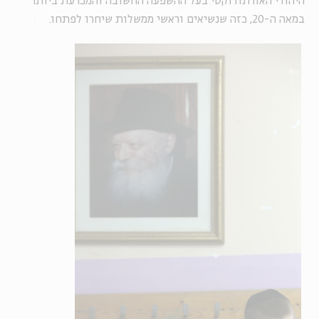
היהודי האורתודוקסי בעל ההשפעה החשובה והמכרעת ביותר
במאה ה-20, כזה שנשיאים וראשי ממשלות שיחרו לפתחו.