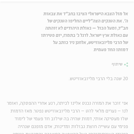
אל מול הצבא הישראלי הציבו בחב"ד את צבאות
ה'. את הטנקים הצה"ליים החליפו הטנקים של
חב"ד, ומעל הכול – גאולת היהודים לא זוהתה
עם גאולת ארץ ישראל. לרגל ג' בתמוז, יום פטירתו
של הרבי מליובאוויטש, אלחנן ניר כותב על
דמותו החד פעמית
שיתוף
20 שנה בלי הרבי מליובאוויטש.
אני זוכר את המורה נכנס אלינו לכיתה, רגע אחרי ההפסקה, ואומר
לנו – נערים מלאי להט – הרבי מליובאוויטש נפטר. מאז הדמות
שלו מעסיקה אותי, דמות שהיה בה שילוב חד פעמי של לימוד
פנימי עם עשייה חוצת גבולות ומדינות; אדם מופנם שנהיה