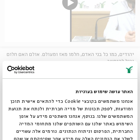
יהודים, כמו כל בני האדם, חלמו מאז ומעולם. אולם האם חלום
יכול להיחשב
כתשובה לשאלה הלכתית? ומה ההבדל בין המקובלים,
החסידים והמתנגדים
ביחסם לחלומות? מסע קצר בחלומות היהודים, ובעיקר
בחלומותיו העלומים
האתר עושה שימוש בעוגיות
והסוערים של רבי נחמן מברסלב.
אנחנו משתמשים בקובצי Cookie כדי להתאים אישית תוכן
ומודעות, לספק תכונות של מדיה חברתית ולנתח את תנועת
מרצה:
הרב
אלחנן ניר
, ר"מ בישיבת שיח יצחק, עורך מוסף שבת
המשתמשים שלנו. בנוסף, אנחנו משתפים מידע על אופן
סגור
בעיתון
השימוש באתר שלנו עם השותפים שלנו מתחומי המדיה
מקור
ראשון, סופר ומשורר
החברתית, הפרסום וניתוח הנתונים. גורמים אלה עשויים
לשלב את הנתונים האלה עם מידע אחר שסיפקתם או שהם