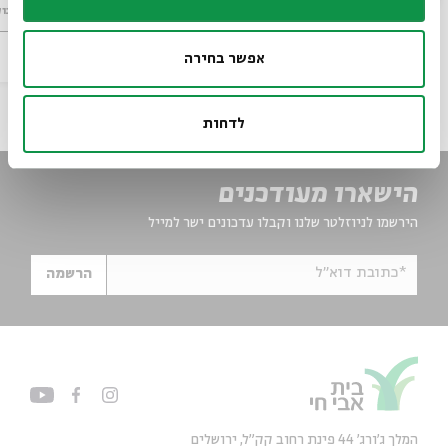
קולמן
מתוך:
סדר בו
ספרות ושירה
וידאו
14.04.26
zoom
אפשר בחירה
לדחות
הישארו מעודכנים
הירשמו לניוזלטר שלנו וקבלו עדכונים ישר למייל
*כתובת דוא"ל
הרשמה
המלך ג'ורג' 44 פינת רחוב קק״ל, ירושלים