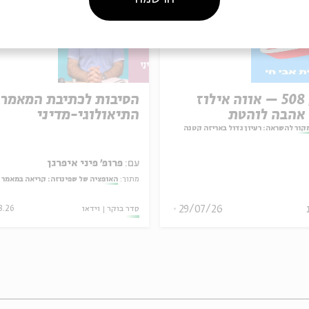
פרק 508 – אווה אילוז
הסיבות לכתיבת המאמר
התיאולוגי-מדיני
קור להשראה: רעיון גדול באריזה קטנה
עם:
פרופ' פיני איפרגן
מתוך:
האופציה של שפינוזה: קריאה במאמר תיאולוגי־
29/07/26
סדר בוקר
וידאו
8.26