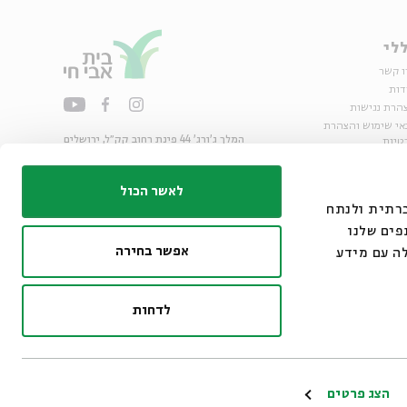
לי
ו קשר
דות
הרת נגישות
אי שימוש והצהרת
המלך ג'ורג' 44 פינת רחוב קק״ל, ירושלים
טיות
02-6215300
ות
info@bac.org.il
לאשר הכול
דיה חברתית ולנתח
פים שלנו
אפשר בחירה
ה עם מידע
לדחות
ו״ם
הצג פרטים