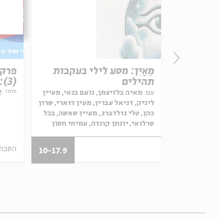
 ריבו
מֵאַיִן: מסע לילי בעקבות
תהילים
(3): אהבה לוהטת
מתוך:
מ
עם:
מאיה בלזיצמן, נועם בנאי, מעיין
ליניק, דניאל עברין, מעין דוארי, שרון
כהן, טלי גולדברג, מעיין שאשה, בכל
סרלואי, יונתן קונדה, עמיחי חסון
הסכת
21.01.20
10-17.9