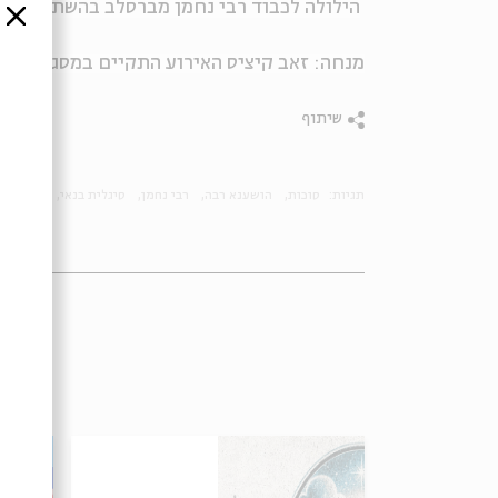
הילולה לכבוד רבי נחמן מברסלב בהשתתפות להק
סגור
מנחה: זאב קיציס האירוע התקיים במסגרת אירועי "
שיתוף
תגיות:
סוכות
הושענא רבה
רבי נחמן
סיגלית בנאי
אורות