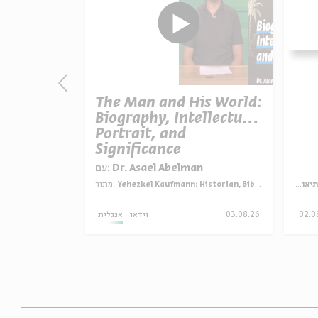
The Man and His World:
ביקורת הנ
Biography, Intellectual
מדעה קדו
Portrait, and
Significance
Dr. Asael Abelman
עם:
עם:
פרופ' פיני 
מדיני
Yehezkel Kaufmann: Historian, Biblical Scholar, and Zionist Thinker
מתוך:
מתוך:
האופציה של שפי
02.0
03.08.26
וידאו
אנגלית
סדר בוקר
וידאו