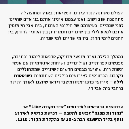
העולם משתנה לנגד עינינו. המציאות בארץ ומחוצה לה
מתהפכת שוב ושוב, ואנו עצמנו
אינ
ינו
אותם
בני אדם
שהיינו
לפני שנתיים. בעיצומם של חילופי העונות, בית אבי חי מזמין
אתכם למסע לילי בין שינויים ותמורות; בין הסתיו לחורף, בין
החגים לימי החול, בין מי שהיינו למי שנהיה
.
במהלך הלילה נארח מופעי מוזיקה, סדנאות לימוד וכתיבה,
מפגשים ספרותיים וקולינריים ושיחות אינטימיות עם אנשי
ונשות רוח, שיציעו מבטים חדשים לשינויים שמתחוללים
בקרבנו. הכרטיסים לאירועים כוללים השתתפות ב
שוטטות
לילה
–
אירועי פרפורמנס ומיצבי וידאו שיוצגו לאורך הלילה
ברחבי בית אבי חי
.
הרוכשים כרטיסים לאירועים ״שיר תקווה
Live
״ או
״נקודות מפנה״ זכאים להטבה – רכישת כרטיס לאירוע
נוסף בליל הושענא רבה ב-20 ₪ בהקלדת הקוד: 1210.