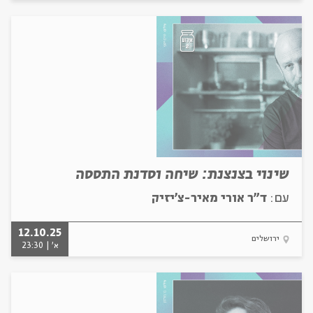
שינוי בצנצנת: שיחה וסדנת התססה
עם:
ד"ר אורי מאיר-צ'יזיק
12.10.25
ירושלים
א' | 23:30