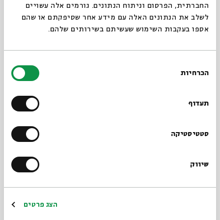
החברתית, הפרסום וניתוח הנתונים. גורמים אלה עשויים
נִפְתַּח וְנִגְלֶה: הליכה בדרך, פתיחות
לשלב את הנתונים האלה עם מידע אחר שסיפקתם או שהם
והשתנות בזוהר ובבודהיזם
אספו בעקבות השימוש שעשיתם בשירותים שלהם.
עם:
ד"ר עמרי שאשא, לילה קמחי
12.10.25
בחירת
ירושלים
א' | 22:15
הכרחיות
הסכמה
תעדוף
סטטיסטיקה
שיווק
שיהיה לנו בהנצחה: מופע רב תחומי
הצג פרטים
עם:
נוגה פרידמן, ורד פיקר