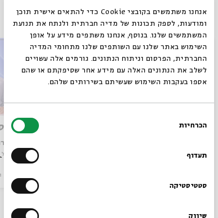
אנחנו משתמשים בקובצי Cookie כדי להתאים אישית תוכן
פרקים נוספים בסדרה
ומודעות, לספק תכונות של מדיה חברתית ולנתח את תנועת
המשתמשים שלנו. בנוסף, אנחנו משתפים מידע על אופן
סגור
השימוש באתר שלנו עם השותפים שלנו מתחומי המדיה
החברתית, הפרסום וניתוח הנתונים. גורמים אלה עשויים
לשלב את הנתונים האלה עם מידע אחר שסיפקתם או שהם
אספו בעקבות השימוש שעשיתם בשירותים שלהם.
בחירת
המתקת הדינים
הכרחיות
מספר ס
הסכמה
רוצים לדעת מה קורה
עם:
ד"ר רועי הורן
עם:
ד"ר רו
בבית אבי חי לפני כולם?
מתוך:
הבעל שם טוב: לדיוקנו של מהפכן
מתוך:
הבעל ש
תעדוף
סדר בוקר
וידאו
11.03.26
סדר בוקר
ו
הרשמו לניוזלטר שלנו
סטטיסטיקה
שיווק