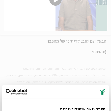
הבעל שם טוב: לדיוקנו של מהפכן
שיתוף
תגיות:
הבעל שם טוב
חסידות
קבלה וחסידות
חסידות
סדר בוקר
תכנית הלימוד היומית של בית אבי חי
ZOOM
שידור חי
סדרות עיון
הרצאות
סדרת שיעורי בוקר
שיעור בוקר
לימוד בוקר
לימוד יומי
שיעור יומי
הגות יהודית
קבלה וחסידות
מחשבת ההלכה
היסטוריה יהודית
הרצאות בשידור חי
האתר עושה שימוש בעוגיות