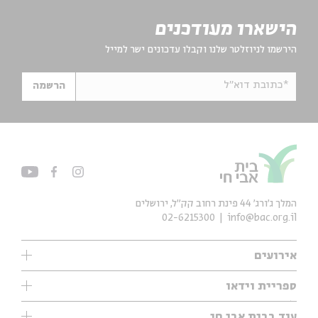
הישארו מעודכנים
הירשמו לניוזלטר שלנו וקבלו עדכונים ישר למייל
*כתובת דוא"ל
הרשמה
המלך ג'ורג' 44 פינת רחוב קק״ל, ירושלים
02-6215300
info@bac.org.il
אירועים
עיון
ספריית וידאו
אנגלית
ילדים
שיעורי בוקר
עוד בבית אבי חי