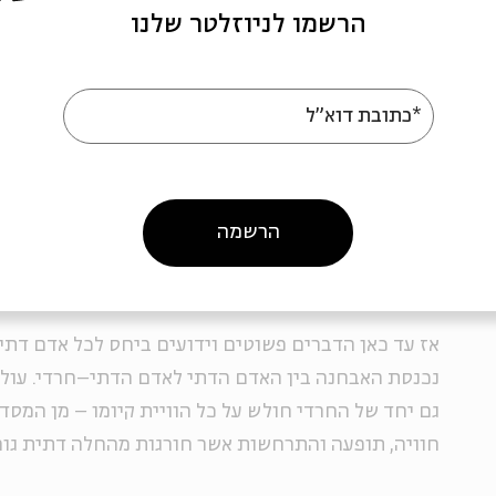
בתפילות ובביתו בשמירת השבת והזכרתה, וכך בנוגע לסד
הרשמו לניוזלטר שלנו
סדרה ארוכה של מאפיינים ייחודיים-פרטיקולריים אשר י
ובין האדם שאיננו דתי.
*כתובת דוא"ל
אך כל זאת לא גורע גם ממי שמקיים תרי"ג מצוות, קלה 
אדם אחר באופן שווה לחלוטין, ללא הבדל דת, גזע ומין, 
אסתטיות, הומניות או סתם הנאות של חולין אשר אינן ק
הרשמה
אל אותו עולם דתי מסוים שלו.
אז עד כאן הדברים פשוטים וידועים ביחס לכל אדם דתי 
נכנסת האבחנה בין האדם הדתי לאדם הדתי–חרדי. עולמו
גם יחד של החרדי חולש על כל הוויית קיומו – מן המסד 
חוויה, תופעה והתרחשות אשר חורגות מהחלה דתית גורפ