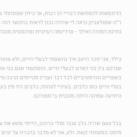
הדוגמאות להמחשת דבריי הן רבות, אך כיוון שפתחתי ב
ר"ח שמולאביץ, נראה לי שיהיה נכון לראות בהקשר הזה 
נתינת התורה ואילך - פרדיגמה רעיונית ופרגמטית מובה
כילד, אני זוכר היטב איך נחשפתי לבעלי חיים, ולא פחו
שנרקם בין בני האדם לבעלי חיים. הופתעתי שגם בני אד
כשפויים ונורמטיביים לכל דבר ועניין מקיימים קרבה פי
בעלי חיים כמו כלבים. בעיניי לפחות, כלבים היו מין בע
ורתיעה עמוקה היתה מובנית בי מפניהם.
בכל פעם שהיה כלב עובר מולי ברחוב, הייתי מוצא את 
מימנו כמטווחי קשת. ולא, אני לא מדבר בהכרח על זנים א