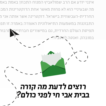
אינני יודע אם הרב שמולאביץ המנוח התכוון באמת באמ
מה שבעיניי הוא לא פחות מאשר אחת הדוקטרינות המכו
החרדית-העכשווית בישראל. דוקטרינה אשר אותה אני מ
התבוננות במשמעות התיאולוגית האצורה באמרה זו תפת
תפיסת העולם החרדית, גם במישורים חברתיים ותרבותיי
במובהק. ואנסה להסביר.
פרדוקס הכלב
המערכת הדתית, זו המסורתית והמוכרת, מחילה על האד
רוצים לדעת מה קורה
הוראות וריטואלים. סט של ערכים (וערכים מוספים) אש
בבית אבי חי לפני כולם?
ולחייו משמעות וייחודיות דתית נבדלת. אם את שבת בבו
על שפת הים או בטיול בחצבני, הרי שהאדם הדתי עושה