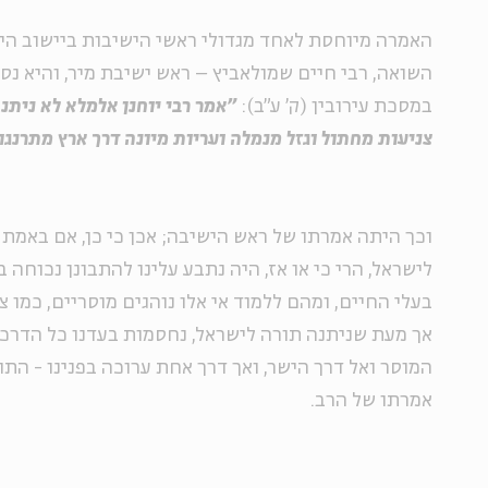
האמרה מיוחסת לאחד מגדולי ראשי הישיבות ביישוב הי
השואה, רבי חיים שמולאביץ – ראש ישיבת מיר, והיא נס
במסכת עירובין (ק' ע"ב):
"אמר רבי יוחנן אלמלא לא ניתנה
צניעות מחתול וגזל מנמלה ועריות מיונה דרך ארץ מתרנגו
וכך היתה אמרתו של ראש הישיבה; אכן כי כן, אם באמת 
לישראל, הרי כי או אז, היה נתבע עלינו להתבונן נכוחה
בעלי החיים, ומהם ללמוד אי אלו נוהגים מוסריים, כמו צני
אך מעת שניתנה תורה לישראל, נחסמות בעדנו כל הדרכ
המוסר ואל דרך הישר, ואך דרך אחת ערוכה בפנינו - התו
אמרתו של הרב.