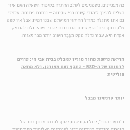
כה מעניינים. כשמגיעים לשלב ההתרה בסיפור, השאלה האם איזי
הצליח להפוך ליהודי קשוח כפי שקיווה – נותרת פתוחה. אלויזי
גם אינו מתגלה כמודל החיקוי המושלם שבנו דמיין. אבל אין ספק
ש"קו חוף הים" הוא סיפור התגברות יהודי, ושהיכולת להחזיק
אקדח היא, עבור נדלר, טקס מעָבַר חשוב יותר מבר מצווה.
קריאה נוספת מתוך מגזין טאבלט בבית אבי חי: קווים
לדמותו של ה-BSD - התקף זעם מאורגן, ולא מחאה
פוליטית
יותר טרנטינו מבבל
ב"נואר יהודי", יכול הקורא סוף סוף לפגוש מגוון רחב של
סופרים יהודיים הנותנים דרור לפנטזיות האלימות המודחקות