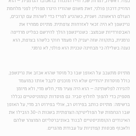
כפול. ראשית, למרות שכל חייו התגורר בהאנובר הגרמנית – הוא
החזיק דרכון פולני, זאת משום שהוריו היגרו מפולין לפני מלחמת
העולם הראשונה. ושנית, כשהגיע לפריז כדי לשהות עם קרובים,
גרינשפן לא היה זכאי לאזרחות צרפתית. מתיוס ממחיז את
האבסורדיות שבמצב: כשגרינשפן הולך להירשם כפליט מרדיפה
גרמנית, בתקווה שזה יעניק לו מעמד חוקי כלשהו בצרפת, הוא
נענה בשלילה כי מבחינה טכנית הוא פולני, לא גרמני.
מתיוס מתעכב על האופן שבו כל מוסד שהוא אכזב את גרינשפן,
כולל מוסדות יהודיים שלא היו מוכנים לקבל אותו כמועמד
להגירה לפלשתינה – הוא היה צעיר מדי, חלש מדי, ולא מיומן
מספיק כדי להפוך לחלוץ סביר. גם מוסדות קומוניסטיים נכללו
ברשימה: מתיוס כותב בפירוט רב, אולי בפירוט רב מדי, על האופן
שבו הגחמות של הפוליטיקה הצרפתית בשנות ה-30 הובילו את
האיגודים הקומוניסטיים לבגוד באוניברסליזם המוצהר שלהם
ולאכוף מכסות קפדניות על עבודת מהגרים.