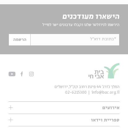
הישארו מעודכנים
הירשמו לניוזלטר שלנו וקבלו עדכונים ישר למייל
*כתובת דוא"ל
הרשמה
המלך ג'ורג' 44 פינת רחוב קק״ל, ירושלים
02-6215300
info@bac.org.il
אירועים
עיון
ספריית וידאו
אנגלית
ילדים