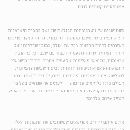
אוטומטיים קשורים לגבם.
כשחושבים על זה, הנוכחות הבולטת של נשק בחברה הישראלית
היא סימפטום של משבר מתמשך: רק במדינות תחת מצור צריכים
האזרחים להיות חמושים בכל עת. אולם, כמובן שלדמותו של
היהודי המזוין יש תהודה עמוקה עבור עם שעבר כל כך הרבה
טראומות, כתוצאה מאלימות של עמים אחרים. היהודי הישראלי
החמוש הוא אפוא תזכורת חזותית לביעור שעשתה הציונות
לחולשה ואת הפסיביות היהודיות. כיום, יהודים ידועים ברחבי
העולם כולו כלוחמים עזי נפש – ולעתים אף שנואים בשל כך –
כפי שהיו בתקופה הרומית; יוספוס פלביוס כבר העיד על האומץ
הפזיז שלהם בלחימה.
אולם אותם יהודים אמריקאים שמשתפים את התמונות האלו
ברשתות החברתיות, רחוקים מאוד מלהיות חובבי נשק בעצמם.