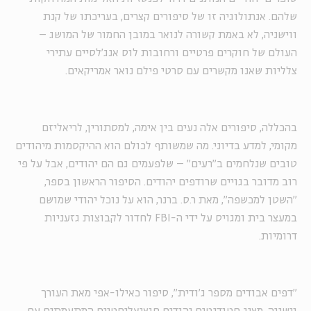
שלהם. אנתולוגיה זו של סיפורים קצרים, בעריכתו של קנת
ווישניה, לא באמת קשורה לנואר במובן החמור של המושג –
העולם של חוקרים פרטיים ורחובות לוס אנג'לסיים עתירי
צלליות שאנו מקשרים עם סרטי פילם נואר אמריקאים.
בהכללה, סיפורים אלה נעים בין אימה, למסתורין, לריאליזם
מקומי, למדע בדיוני. מה שמשותף לכולם הוא ההיקסמות מיהודים
טובים שנלחמים ב"רעים" – שלפעמים גם הם יהודים, אבל על פי
רוב מדובר בגויים שרודפים יהודים. הסיפור הראשון בספר,
"השטן למכשפה", מאת ר.ס. ברנר, הוא על נוכל יהודי שמושם
במעצר בית ומגויס על ידי ה-
FBI
לחדור לקבוצות גזעניות
דרומיות.
"דפים אבודים מספר ג'ודית", סיפור כאילו-אפי מאת העורך