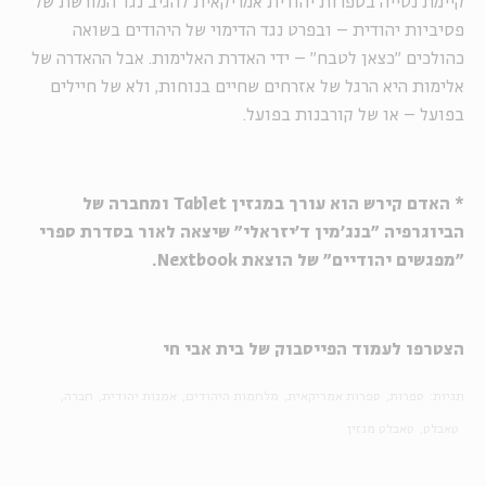
קיימת נטייה בספרות יהודית אמריקאית להגיב נגד המורשת של
פסיביות יהודית – ובפרט נגד הדימוי של היהודים בשואה
כהולכים "כצאן לטבח" – ידי האדרת האלימות. אבל ההאדרה של
אלימות היא הרגל של אזרחים שחיים בנוחות, ולא של חיילים
בפועל – או של קורבנות בפועל
.
* האדם קירש הוא עורך במגזין
Tablet
ומחברה של
הביוגרפיה "בנג'מין ד'יזראלי" שיצאה לאור בסדרת ספרי
"מפגשים יהודיים" של הוצאת
Nextbook
.
הצטרפו לעמוד הפייסבוק של בית אבי חי
תגיות:
ספרות
ספרות אמריקאית
מלחמות היהודים
אמנות יהודית
חברה
טאבלט
טאבלט מגזין