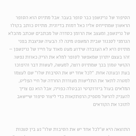
הסיפור של גרינשפן כבר סופר בעבר. אבל מתיוס הוא הסופר
הראשון שמתייחס אליו כאל דמות בדיונית. מתיוס כותב בקולו
של גרינשפן, ומעצב את הרומן כסדרה של מכתבים שכתב מהכלא
הגרמני לסנגור שבית המשפט מינה לו. הבעיה שניצבת בפני
מתיוס היא לא העובדה שידוע מעט מאוד על חייו של גרינשפן –
זהו בעצם יתרון שמאפשר לסופר למלא את הריק כאוות נפשו.
הקושי טמון בכך שמתיוס רוצה, למעשה, לעשות דבר והיפוכו
בעת ובעונה אחת. "לכל אחד יש את הסיבות שלו" שם לעצמו
למטרה לתאר את התלישות מעוררת החרדה של חיי הפליט,
המלאים בעול ביורוקרטי ובבטלה כפויה; אבל הוא גם צריך
להעניק להרשל מספיק הרפתקאות כדי ליצור סיפור שיישאב
לתוכו את הקוראים
התוצאה היא ש"לכל אחד יש את הסיבות שלו" נע בין סצנות