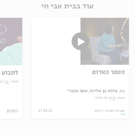
עוד בבית אבי חי
הספר האדום
לתבוע א
מתוך:
על הח
עם:
בלהה בן אליהו, אסף ענברי
מתוך:
חיים על המדף
הסכת
ספרות ושירה
וידאו
23.04.23