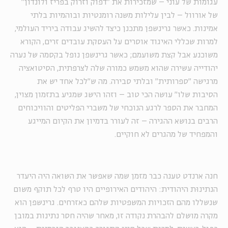
עגומות של עוני – שמזכירות את "דפוק וזרוק בפריז ולונדון"
של אורוול – לבין עלילות משנה רומנטיות ובוהמיות בלתי
אמינות. כאשר גרינשפן מתכנן כיצד להשיג עבודה ביריד העולמי,
למרות שכללי האיגוד אוסרים על העסקת עובדים זרים, הקורא
משוכנע אבל קצת משועמם; כאשר גרינשפן נופל בקסמה של נערה
יהודייה עשירה שהוא משמש כמורה שלה לצרפתית, הסיטואציה
מרגישה "ספרותית" ובלתי סבירה. מה ש"לכל אחד יש את
הסיבות שלו" עושה הכי טוב – וזהו הישג שמגיע בתזמון מצוין,
המחבר את הספר לרגע הנוכחי של משברי הפליטים והוויכוחים
הרבים בנושא ההגירה – זה לעורר בדמיון את הקיום המייגע
והמפחיד של מהגרים לא חוקיים.
חנה ארנדט טענה כבר מזמן שמה שאפשר את השואה היה היעדר
הנתינוּת היהודית: היהודים האירופיים היו טרף לכל תוקף משום
שנשללו מהם הזכויות המשפטיות שלהם כאזרחים. גרינשפן הוא
מקרה מושלם להבהרת נקודה זו, מאחר שהיה חסר נתינות במובן