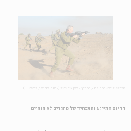
הרמטכ"ל לשעבר בני גנץ, במהלך אימון של צה"ל (צילום: שי וגנר, פלאש 90)
הקיום המייגע והמפחיד של מהגרים לא חוקיים