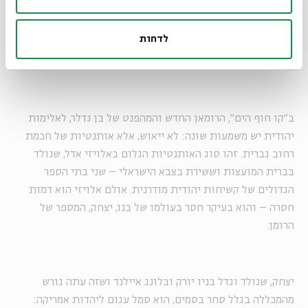
המלחמה בעזה נראתה אחרת בערוץ 2 ובסי-אן-אן?
לדחות
טקס מעבר חשוב יותר מבר מצווה
ב"קו חוף הים", הרומאן החדש והמהפנט של בן נדלר, לאלימות
יהודית יש משמעות שונה: לא ייאוש, אלא אותנטיות של חכמת
רחוב גברית. זהו סוג האותנטיות הגלום באלויזי אדל, שנולד
בברית המועצות וששירת בצבא הישראלי – שני בתי הספר
הגדולים של קשיחות יהודית מודרנית. אולם אלויזי הוא דמות
חסרה – והוא בעיקר חסר בעולמו של בנו, יצחק, המספר של
הרומן.
יצחק, שנולד וגדל בניו יורק ובלונג איילנד ושזה עתה גורש
מהמכללה בגלל סחר בסמים, הוא סמל עגום ליהדות אמריקה: