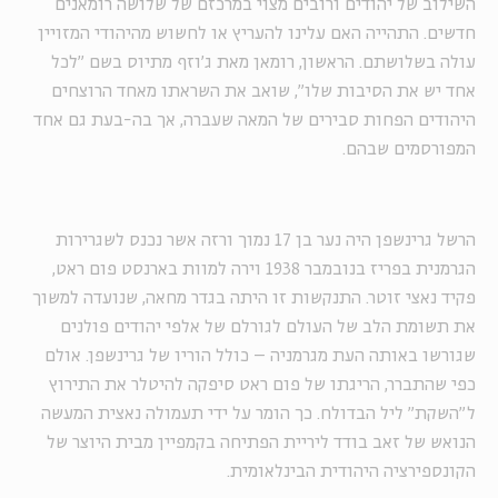
השילוב של יהודים ורובים מצוי במרכזם של שלושה רומאנים
חדשים. התהייה האם עלינו להעריץ או לחשוש מהיהודי המזויין
עולה בשלושתם. הראשון, רומאן מאת ג'וזף מתיוס בשם "לכל
אחד יש את הסיבות שלו", שואב את השראתו מאחד הרוצחים
היהודים הפחות סבירים של המאה שעברה, אך בה-בעת גם אחד
המפורסמים שבהם.
הרשל גרינשפן היה נער בן 17 נמוך ורזה אשר נכנס לשגרירות
הגרמנית בפריז בנובמבר 1938 וירה למוות בארנסט פום ראט,
פקיד נאצי זוטר. התנקשות זו היתה בגדר מחאה, שנועדה למשוך
את תשומת הלב של העולם לגורלם של אלפי יהודים פולנים
שגורשו באותה העת מגרמניה – כולל הוריו של גרינשפן. אולם
כפי שהתברר, הריגתו של פום ראט סיפקה להיטלר את התירוץ
ל"השקת" ליל הבדולח. כך הומר על ידי תעמולה נאצית המעשה
הנואש של זאב בודד ליריית הפתיחה בקמפיין מבית היוצר של
הקונספירציה היהודית הבינלאומית.