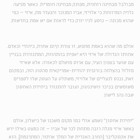
מבולבל מבחינה רוחנית, מפונק מבחינה חומרית. כאשר מגיעה
גלויה המדווחת כי אלויזי, אביו המנוכר והנעדר מת, איזי – כפי
שהוא מכונה – נוסע לניו יורק כדי לראות אם יש אמת בחדשות.
אולם מה שהוא באמת מחפש, זו צורת קיום אחרת, כיהודי וכאדם.
אחותו הגדולה של איזי היא יאפית בהתהוות, המתגוררת בבניין
עם שוער בצפון העיר, עם ארוס מושלם לכאורה. אלא שאיזי
מזלזל בהצלחה בורגנית יהודית-אמריקאית מהסוג הזה, ובמקום
זאת, נכנס לנעליים של אלויזי, משתלט על העסק שלו לספרים
משומשים בכיכר וושינגטון, ועובר להתגורר ביחידת האחסון
שבה נהג לישון.
"יחידת אחסון" נשמע אולי כמו מקום משכנו של כישלון, אולם
כאשר איזי מגלה רובה מתחת לכר של אביו – זה כמעט כאילו ירש
את אקסקליבר [החרב האגדית של המלך ארתור; המתרגמת]. הוא