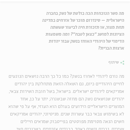
מה פשר הנוכחות הכה בולטת של נשק בחברה
הישראלית – סינדרום מוכר של אזרחים במדינה
תחת מצור, או תזכורת חיה לביעור שעשתה
הציונות למושג "כצאן לטבח"? ומה משמעות
הדימוי של היהודי האוחז בנשק עבור יהדות
ארצות הברית?
שיתוף
מה גורם ליהודי לאחוז בנשק? כמו כל כך הרבה נושאים הנוגעים
לחיים היהודיים כיום, גם השאלה הזאת מתחלקת בין יהודים
אמריקאים ליהודים ישראלים. בישראל, בשל חובת השירות צבאי,
יהודים שנושאים נשק הם מחזה שבשגרה; יתר על כן, אחד
המוצרים הישראליים הידועים בעולם הוא העוזי, אף על פי שהוא
לא בשימוש צבאי כבר עשרות שנים. מניסיוני, יהודים אמריקאים
חשים הנאה מסוימת מפוסטים בפייסבוק שמראים חיילים
צעירים, גברים ונשים כאחד, בבגדים אזרחיים, כשרובים חצי