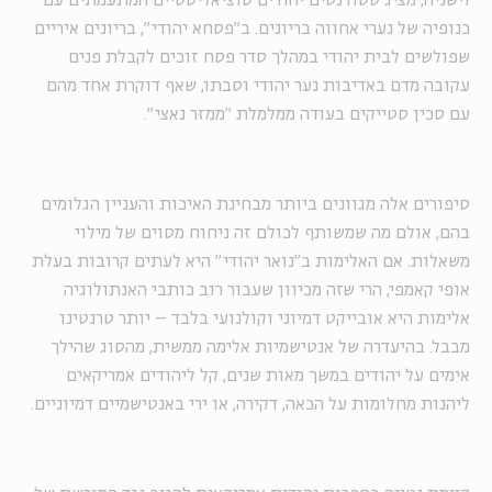
וישניה, מציג סטודנטים יהודים סוציאליסטיים המתעמתים עם
כנופיה של נערי אחווה בריונים. ב"פסחא יהודי", בריונים איריים
שפולשים לבית יהודי במהלך סדר פסח זוכים לקבלת פנים
עקובה מדם באדיבות נער יהודי וסבתו, שאף דוקרת אחד מהם
עם סכין סטייקים בעודה ממלמלת "ממזר נאצי".
סיפורים אלה מגוונים ביותר מבחינת האיכות והעניין הגלומים
בהם, אולם מה שמשותף לכולם זה ניחוח מסוים של מילוי
משאלות. אם האלימות ב"נואר יהודי" היא לעתים קרובות בעלת
אופי קאמפי, הרי שזה מכיוון שעבור רוב כותבי האנתולוגיה
אלימות היא אובייקט דמיוני וקולנועי בלבד – יותר טרנטינו
מבבל. בהיעדרה של אנטישמיות אלימה ממשית, מהסוג שהילך
אימים על יהודים במשך מאות שנים, קל ליהודים אמריקאים
ליהנות מחלומות על הכאה, דקירה, או ירי באנטישמיים דמיוניים.