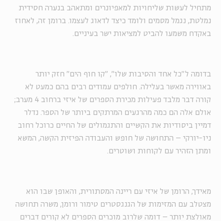
מתחיל לעשות שליחויות למאפיונרים ומתאהב בנערה חסידית
נמלטת, נגמל מסמים ולומד כיצד לדאוג לעצמו. ברומן זה, לאחוז
באקדח משמעו להביט למציאות ישר בעיניים.
בדומה ל"כל אחד והסיבות שלו", "קו חוף הים" חזק יותר
באווירה מאשר בעלילה. חולפים עמודים רבים בהם כמעט לא
קורה דבר מלבד פעילות מכירת הספרים של איזי ברחוב 4 מערב;
אולם אלה הם כמה מהרגעים המרתקים ביותר של הספר. נדלר
דמיין ביסודיות את הקשיים והתגמולים של החיים כרוכל רחוב
ניו-יורקי – התחושה של חופש והעבודה הפיזית הקשה, המשא
ומתן הזהיר עם לקוחות ושוטרים.
מאידך, הרומן של איזי עם ריינה המסתורית, והאופן שבו הוא
מצטלב עם המזימות של הגנגסטרים טימור ורומן, משרה תחושה
מאולצת יותר – דומה שלרוב מוכרים הספרים לא קורים דברים