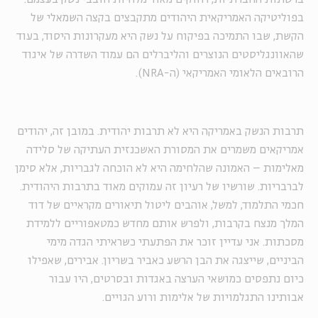
בפוליטיקה האמריקאית היהודים מתקבצים בקצה השמאלי של
הקשת, שבו התמיכה בפיקוח על נשק היא מעקרונות היסוד, בעוד
שהאוונגליסטים הנוצרים והליברלים הם עמוד השדרה של איגוד
הרובאים הלאומי האמריקאי (ה-
NRA
).
תרבות הנשק באמריקה היא לא תרבות יהודית. במובן זה, יהודים
אמריקאים משמרים את המסורת האשכנזית העתיקה של סלידה
מאלימות – האמונה שהלחימה היא לא הוכחה לגבריות, אלא סימן
לברבריות. שורשיו של רעיון זה עמוקים מאוד בתרבות היהודית.
חכמי התלמוד, למשל, אוהבים ליטול תיאורים מקראיים של דוד
המלך מנצח בקרבות, ולפרש אותם מחדש כמטאפוריים ללמידת
מסכתות. אני עדיין זוכר את הפתעתי כשראיתי הגדה מימי
הביניים, שייצגה את הבן הרשע כאביר בשריון. אבירים, שאפילו
כיום נתפסים כמושאי הערצה באגדות ובסרטים, היו עבור
אבותינו התגלמויות של אלימות ורוע הגויים.