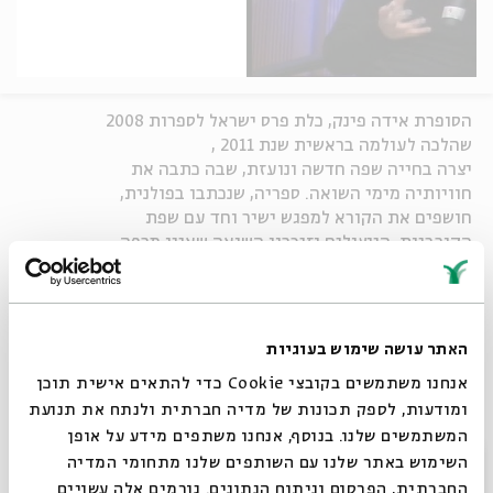
הסופרת אידה פינק, כלת פרס ישראל לספרות 2008
שהלכה לעולמה בראשית שנת 2011 ,
יצרה בחייה שפה חדשה ונועזת, שבה כתבה את
חוויותיה מימי השואה. ספריה, שנכתבו בפולנית,
חושפים את הקורא למפגש ישיר וחד עם שפת
הקורבנות, הניצולים וזיכרון השואה שאינו מרפה.
באירוע לציון יום הזיכרון לשואה ולגבורה נפגוש את
יצירתה הייחודית של פינק, נתחקה אחר תהליך הבנייה
של הזיכרון האישי והקבוצתי ונבחן את גבולות ההבנה
והזיכרון.
האתר עושה שימוש בעוגיות
ערב של שיחה, מוסיקה וקריאה ספרותית על זיכרון
אנחנו משתמשים בקובצי Cookie כדי להתאים אישית תוכן
השואה.
ומודעות, לספק תכונות של מדיה חברתית ולנתח את תנועת
מנחה: הסופר אמיר גוטפרוינד
בהשתתפות:
המשתמשים שלנו. בנוסף, אנחנו משתפים מידע על אופן
סגור
הסופרת והעיתונאית שהרה בלאו
השימוש באתר שלנו עם השותפים שלנו מתחומי המדיה
הסופרת עדה פגיס
החברתית, הפרסום וניתוח הנתונים. גורמים אלה עשויים