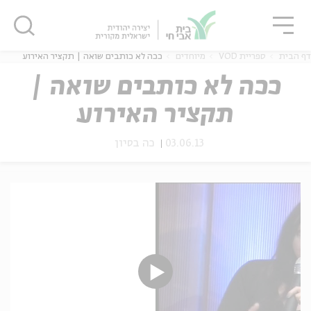
גור
סגור
סגור
דף הבית
ספריית VOD
מיוחדים
ככה לא כותבים שואה | תקציר האירוע
ככה לא כותבים שואה |
תקציר האירוע
ה
אנגלית
נוער
03.06.13
כה בסיון