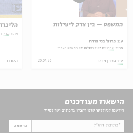
המשפט – בין צדק ליעילות
הליכוד
מתוך:
בחירו
עם:
פרופ' בני פורת
מתוך:
עקרונות יסוד בעולמו של המשפט העברי
הסכת
סדר בוקר
וידאו
20.04.26
הישארו מעודכנים
הירשמו לניוזלטר שלנו וקבלו עדכונים ישר למייל
*כתובת דוא"ל
הרשמה