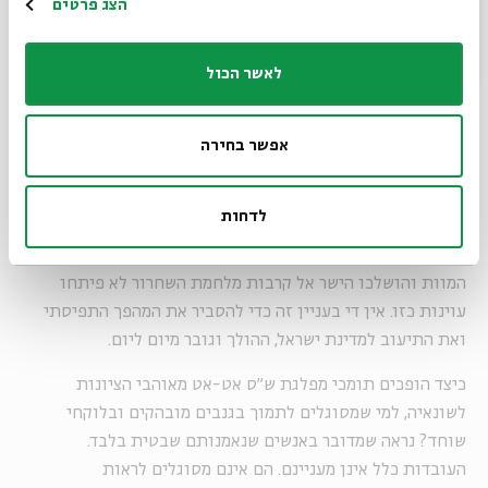
הרשמה
הצג פרטים
ודוגלים ב"החזרת עטרה לישנה", אך כל זה רק מן השפה אל החוץ.
מלבושיהם מעידים כאלף עדים שמילים לחוד וחליפות לחוד.
תשוקתו הגדולה ביותר של בחור ספרדי היא להתקבל לישיבה
לאשר הכול
דוגמת חברון או פונוביז' ועוד ישיבות ששמן מצלצל היטב
בערבית מגרבית.
אפשר בחירה
כך הפכו המזרחים את עורם גם בענייני היחס לשלטון. נכון, גם
הקיפוח והיחס העוין שלו זכו רבים מעולי צפון אפריקה תרמו
לדחות
לעניין, אלא שכל אוכלוסיית עולים זכתה ליחס גרוע, ואף גרוע
מזה שקיבלו עולי מרוקו. אבל אפילו עולים שהגיעו ממחנות
המוות והושלכו הישר אל קרבות מלחמת השחרור לא פיתחו
עוינות כזו. אין די בעניין זה כדי להסביר את המהפך התפיסתי
ואת התיעוב למדינת ישראל, ההולך וגובר מיום ליום.
כיצד הופכים תומכי מפלגת ש"ס אט-אט מאוהבי הציונות
לשונאיה, למי שמסוגלים לתמוך בגנבים מובהקים ובלוקחי
שוחד? נראה שמדובר באנשים שנאמנותם שבטית בלבד.
העובדות כלל אינן מעניינם. הם אינם מסוגלים לראות