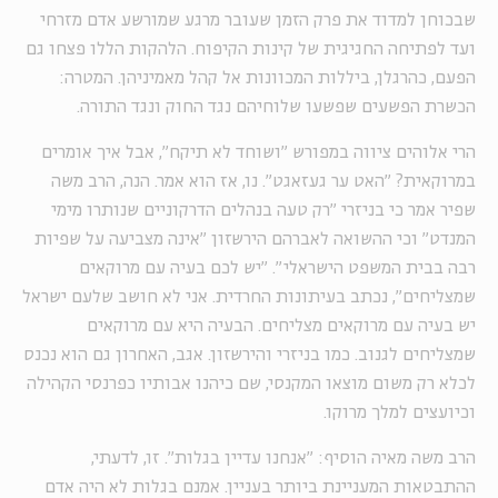
שבכוחן למדוד את פרק הזמן שעובר מרגע שמורשע אדם מזרחי
ועד לפתיחה החגיגית של קינות הקיפוח. הלהקות הללו פצחו גם
הפעם, כהרגלן, ביללות המכוונות אל קהל מאמיניהן. המטרה:
הכשרת הפשעים שפשעו שלוחיהם נגד החוק ונגד התורה.
הרי אלוהים ציווה במפורש "ושוחד לא תיקח", אבל איך אומרים
במרוקאית? "האט ער געזאגט". נו, אז הוא אמר. הנה, הרב משה
שפיר אמר כי בניזרי "רק טעה בנהלים הדרקוניים שנותרו מימי
המנדט" וכי ההשואה לאברהם הירשזון "אינה מצביעה על שפיות
רבה בבית המשפט הישראלי". "יש לכם בעיה עם מרוקאים
שמצליחים", נכתב בעיתונות החרדית. אני לא חושב שלעם ישראל
יש בעיה עם מרוקאים מצליחים. הבעיה היא עם מרוקאים
שמצליחים לגנוב. כמו בניזרי והירשזון. אגב, האחרון גם הוא נכנס
לכלא רק משום מוצאו המקנסי, שם כיהנו אבותיו כפרנסי הקהילה
וכיועצים למלך מרוקו.
הרב משה מאיה הוסיף: "אנחנו עדיין בגלות". זו, לדעתי,
ההתבטאות המעניינת ביותר בעניין. אמנם בגלות לא היה אדם