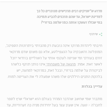
מדוע ש"סניקים רבים מרגישים מנוכרים כל כך
למדינת ישראל, עד שהם מוכנים להביע תמיכה
במי שגזלו ועשקו אותה כמו שלמה בניזרי?
שיתוף
חיבתי ליהדות מרוקו אינה נובעת רק מהכרתי ביתרונות הספינג',
המופלטה והשבקיה על הגעפילטע, אלא גם משום שדם מרוקאי
זורם בעורקי ומי שניסה לעקוף אותי על השוליים בוודאי יוכל
לאשר זאת. אמת:
מוצאה של משפחתי
אינו נותן תוקף כלשהו
לביקורת על שלמה בניזרי, ובכל זאת, כמרוקאי למחצה, יש
בלהקת התנים היללנים שלו משהו שמעלה לי את העריסה למוח.
עדיין בגלות
מתברר שמי שחשב שהדבר המהיר בעולם הוא ישראלי שרץ לספר
לחבר'ה - טעה. אין שעון עצר בעל יחידות מניה כה זערוריות, עד