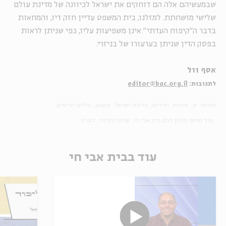
שבמעשיהם אלה הם דוחקים את ישראל לכיוונה של מדינת עולם
שלישי מושחתת. למזלנו, בית המשפט עדיין חזק דיו, והמחאות
בדבר ה"קיפוח העדתי" אינן משפיעות עליו, כפי שניתן לראות
בפסק הדין שניתן בערעורו של בניזרי.
אסף וול
לתגובות:
editor@bac.org.il
תגיות:
ש
ציונות
חרדים
מדינת ישראל
משפט
עולים חדשים
ערך מוסף מגזין תוכן בית אבי חי
שלמה בניזרי
חברה
עוד בבית אבי חי