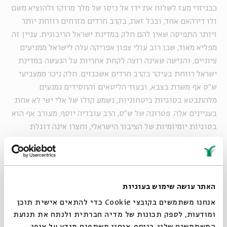
כבניזרי מעז לשלוח את ידו אל כיסו של מלך מרוקו ולהוציא משם
ולו דירהאם אחד, ובכל זאת, בקרב חרדים מזרחים רווחת יותר
ויותר התפיסה שאין להם חלק במדינת ישראל הריבונית. עניין זה
מפליא מאוד, שכן רוב עולי צפון אפריקה עלה לישראל ממניעים
ציוניים, והגישה שאינה רוצה לקחת אחריות על הנעשה במדינת
ישראל רווחת בעיקר בקרב חרדים אשכנזים. חלק ניכר ממצביעי
ש"ס אף משרת בצבא, ובעוד הליטאים והחסידים נמנעים
מלהתבטא בסוגיות ביטחוניות, נשמע קולו של אלי ישי לא אחת
בעניינים אלה. פטרונה של ש"ס, הרב עובדיה יוסף, מעורב אף הוא
בסוגיות יומיומיות של הציבור הישראלי, וחצרו אינה דוגלת
בהתבדלות וריחוק.
האתר עושה שימוש בעוגיות
אנחנו משתמשים בקובצי Cookie כדי להתאים אישית תוכן
ומודעות, לספק תכונות של מדיה חברתית ולנתח את תנועת