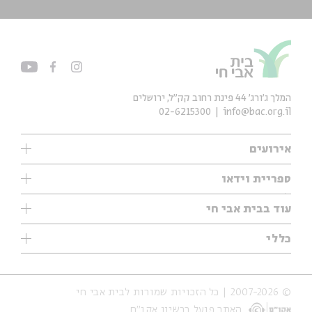
המלך ג'ורג' 44 פינת רחוב קק״ל, ירושלים
02-6215300
info@bac.org.il
אירועים
עיון
ספריית וידאו
אנגלית
ילדים
שיעורי בוקר
עוד בבית אבי חי
מוזיקה
מיוחדים
תערוכות
עיון
כללי
נוער
מיוחדים
מיוחדים
צרו קשר
ספרות ושירה
פודקאסטים מומלצים
ספרות ושירה
אודות
סדרות
כתבות
© 2007-2026 | כל הזכויות שמורות לבית אבי חי
הצהרת נגישות
אירועי עבר
קצה הקרחון
האתר פועל ברשיון אקו״ם
תנאי שימוש והצהרת פרטיות