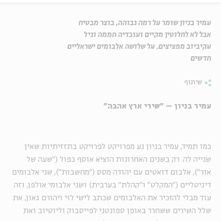
עמיר בניון שומר על רמה גבוהה, בוצר מבטיח
אבל לא לחלוטין מקיים ועובדיה חממה וגיל
עקיביוב מפציצים. על שלושה אלבומים ישראליים
חדשים
שיתוף
עמיר בניון – "שירי ארץ אהבה"
כמו תמיד, עמיר בניון נע מפרויקט לפרויקט בתזזיתיות שאין
שנייה לה. רק בשנים האחרונות הוציא אוסף כפול ("שעה של
אור"), אלבום דואטים עם יהודה מסס ("מחשבות"), שני אלבומים
דיגיטליים ("המקלט" ו"קהלת" בערבית) ושני אלבומי אולפן, וזה
עוד מבלי להזכיר את האלבומים שכתב לישי לוי ויהורם גאון, את
שלל השירים ששחרר באופן ספונטני לפייסבוק וליוטיוב ואת