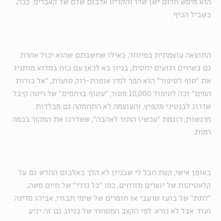
הוא מימש חלום ישן שלו והקליט אלבום שלם של קאברים. ככה,
בשביל הכיף.
התוצאה עוצמתית במיוחד; כאילו שחשבתם שהוא יכול אחרת.
גם בשירים רגועים יחסית, בניון בא לכאן עם כוח במלוא מותניו.
את "סוף לסיפור" הוא הפך למין אופרת-רוק סוערת, "אל בורות
המים" זכה לטיפול 10,000 מסור, "עטוף ברחמים" של ריטה קיבל
שדרוג לבנטיני מקפיץ, והעוצמה לא התחמקה גם מבלדות
מרגשות, דוגמת "עכשיו התור לאהבה", ששדרגו את המקור בכמה
רמות.
באופן אישי, קצת חבל לי שבניון לא הלך באלבום החדש גם על
קלאסיקות של יוצרים מזרחים, כמו "כל נדרי" של חיים משה,
"לתת" של בועז שרעבי או חומרים של שימי תבורי, אביהו מדינה
ועוד. אבל לא נורא. לפי הקצב המסחרר של בניון, גם זה יגיע.