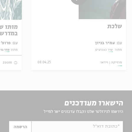
שלכת
מותו ש
במדרש 
עם:
עמיר בניון
עם:
פרופ' אביגדור שנאן
מתוך:
שיר געגועים
מתוך:
סדר בו
מוזיקה
וידאו
08.04.25
zoom
הישארו מעודכנים
הירשמו לניוזלטר שלנו וקבלו עדכונים ישר למייל
*כתובת דוא"ל
הרשמה