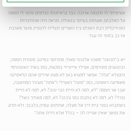
האלבום המשותף של עובדיה חממה וגיל עקיביוב הוא ממתק
שציפיתי לו תקופה ארוכה. כבר בראיונות קודמים סיפר לי חממה
על האלבום, שעוסק בעיקר בגאולה, ונראה היה שההיכרות
המוזיקלית רבת השנים בין השניים תצליח להנפיק מוצר משובח.
אז כן, בסוף זה עבד.
יש ב"הנוצה" משהו אלגנטי מאוד, מתוזמר כמיטב מסורת חממה,
ובקטעים מסוימים, אפילו אייטיזי במקצת, כמו בשיר האופטימי
והנפלא "עלה". אפשר למצוא כאן לא מעט שירים שהם קלאסיקה
משמיעה ראשונה, כמו "מטה" האצילי ו"אתה" מעורר המחשבה,
שבו שר חממה "לא, למה לא היית הכי טוב? לא, למה לא היית
גנרל? לא, למה לא כתבת כמו צ'כוב? לא, למה מאודך כשל?
כשתבוא בפני בית דין של מעלה, שחתום עמוק בלבבך, ולא תדע
את נפשך שאין שנייה לה – בגלל שלא היית אתה".