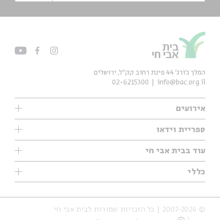
המלך ג'ורג' 44 פינת רחוב קק״ל, ירושלים
02-6215300
info@bac.org.il
אירועים
עיון
ספריית וידאו
אנגלית
ילדים
שיעורי בוקר
עוד בבית אבי חי
מוזיקה
מיוחדים
תערוכות
עיון
כללי
נוער
מיוחדים
מיוחדים
צרו קשר
ספרות ושירה
פודקאסטים מומלצים
ספרות ושירה
אודות
סדרות
כתבות
© 2007-2026 | כל הזכויות שמורות לבית אבי חי
הצהרת נגישות
אירועי עבר
קצה הקרחון