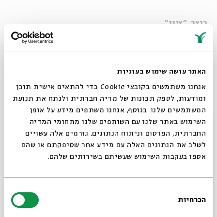
בוצר, "ציון"
בוצר – "הפרעות. קשב. ריכוז".
האתר עושה שימוש בעוגיות
אנחנו משתמשים בקובצי Cookie כדי להתאים אישית תוכן
נדמה שאין שם מדויק יותר מ"הפרעות. קשב. ריכוז" לאלבום
ומודעות, לספק תכונות של מדיה חברתית ולנתח את תנועת
הבכורה של בוצר. יש בו משהו שאינו יושב טוב על שום משבצת,
המשתמשים שלנו. בנוסף, אנחנו משתפים מידע על אופן
סגור
וזה מתחיל בפונטים שעל גבי עטיפתו, ממשיך בזהות הלא ממש
השימוש באתר שלנו עם השותפים שלנו מתחומי המדיה
ברורה של בוצר מבחינה דתית ומסתיים השד יודע היכן.
החברתית, הפרסום וניתוח הנתונים. גורמים אלה עשויים
לשלב את הנתונים האלה עם מידע אחר שסיפקתם או שהם
אספו בעקבות השימוש שעשיתם בשירותים שלהם.
12 השירים שנכללים בדיסק הזה דווקא פחות חריגים, למען
האמת. רובם נעים במסלול המוכר של בית-פזמון-בית, ונראה
בחירת
שדווקא דמותו המעניינת והחריגה של בוצר, בן טיפוחיו של
הכרחיות
הסכמה
רוצים לדעת מה קורה
אביתר בנאי, היא זו שבוזקת מעליהם עניין. גם שמות חלק