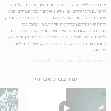
אז בהתאם למילות השיר הנפלא הזה, חממה ועקיביוב הלכו עד
הסוף עם הדבר שלהם. גם שומעים איכשהו, מבין הצלילים, שהם
עשו את הדיסק הזה בהמון אהבה וכיף. למרות זאת, כנראה הדיסק
הזה יישאר נחלתם המוזיקלית של יודעי ח"ן בלבד, כמו
הפרויקטים האחרונים שהוציא חממה, שלא הצליחו לשחזר את
הצלחת "שמים וארץ". אבל כשהוא יבוא בפני בית דין של מעלה,
שחתום עמוק בלבבו, אין לי ספק שאיש לא ישאל אותו למה לא
היה הוא.
תגיות:
עמיר בניון
עובדיה חממה
אקטואליה 14
חברה
בוצר
עוד בבית אבי חי