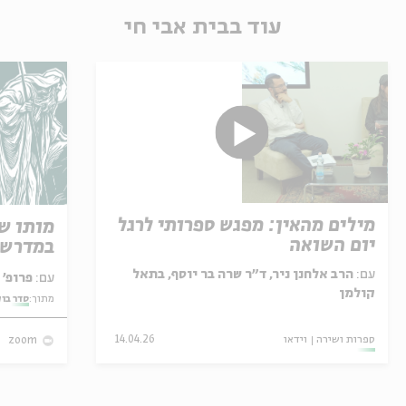
עוד בבית אבי חי
מילים מהאין: מפגש ספרותי לרגל
מותו ש
יום השואה
במדרש 
עם:
הרב אלחנן ניר, ד"ר שרה בר יוסף, בתאל
עם:
פרופ' אביגדור שנאן
קולמן
מתוך:
סדר בו
ספרות ושירה
וידאו
14.04.26
zoom