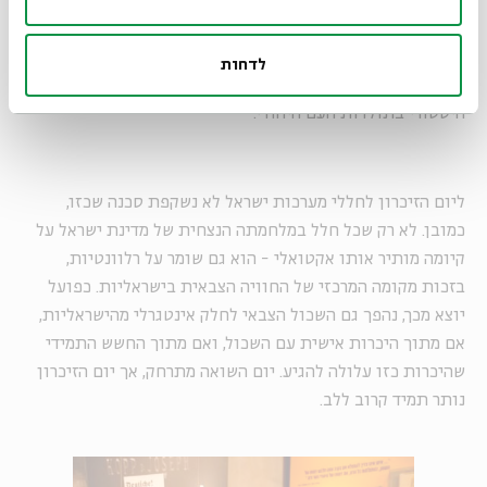
אפל ומשמעותי ככל שיהיה. הם מקבלים אותו כזיכרון מובנה,
שהריחוק ממנו בלתי נמנע. לא רחוק היום שבו הישראלי לא יבחין
עוד בין פרעות קישינב לבין שואת יהודי אירופה. הוא יידע לזהות
לדחות
את ההבדל בממדי האסונות, אך בעיניו יהיה זה גם זה עוד אירוע
היסטורי בתולדות העם היהודי.
ליום הזיכרון לחללי מערכות ישראל לא נשקפת סכנה שכזו,
כמובן. לא רק שכל חלל במלחמתה הנצחית של מדינת ישראל על
קיומה מותיר אותו אקטואלי - הוא גם שומר על רלוונטיות,
בזכות מקומה המרכזי של החוויה הצבאית בישראליות. כפועל
יוצא מכך, נהפך גם השכול הצבאי לחלק אינטגרלי מהישראליות,
אם מתוך היכרות אישית עם השכול, ואם מתוך החשש התמידי
שהיכרות כזו עלולה להגיע. יום השואה מתרחק, אך יום הזיכרון
נותר תמיד קרוב ללב.