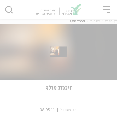
גור
סגור
סגור
דף הבית
כתבות
זיכרון חולף
ה
אנגלית
נוער
ה
אנגלית
מיוחדי
זיכרון חולף
ניב שטנדל
08.05.11