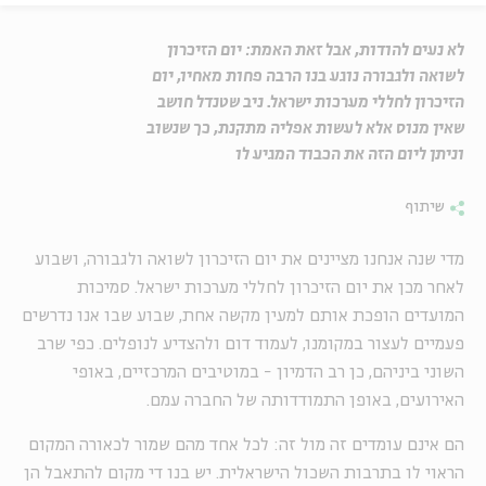
לא נעים להודות, אבל זאת האמת: יום הזיכרון
לשואה ולגבורה נוגע בנו הרבה פחות מאחיו, יום
הזיכרון לחללי מערכות ישראל. ניב שטנדל חושב
שאין מנוס אלא לעשות אפליה מתקנת, כך שנשוב
וניתן ליום הזה את הכבוד המגיע לו
שיתוף
מדי שנה אנחנו מציינים את יום הזיכרון לשואה ולגבורה, ושבוע
לאחר מכן את יום הזיכרון לחללי מערכות ישראל. סמיכות
המועדים הופכת אותם למעין מקשה אחת, שבוע שבו אנו נדרשים
פעמיים לעצור במקומנו, לעמוד דום ולהצדיע לנופלים. כפי שרב
השוני ביניהם, כן רב הדמיון - במוטיבים המרכזיים, באופי
האירועים, באופן התמודדותה של החברה עמם.
הם אינם עומדים זה מול זה: לכל אחד מהם שמור לכאורה המקום
הראוי לו בתרבות השכול הישראלית. יש בנו די מקום להתאבל הן