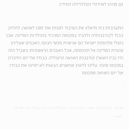
גם מחוץ לשידורי הטלוויזיה והרדיו.
התערבות כזו תיאלץ את הציבור לפנות את זמנו לשואה, לחלוק
כבוד לקורבנותיה ולהכיר במקומה המרכזי בתולדות המדינה. שכן
נופלי מלחמות ישראל הם שרשרת מגשי הכסף, האבנים שעליהן
צועדת המדינה אל תקומתה, אבל האבנים הראשונות בשביל הזה
היו (בין השאר) קורבנות השואה וניצוליה. כבודו של יום הזיכרון
במקומו מונח. עלינו לדאוג שהשנים הבאות לא יסיטו את כבודו
של יום השואה ממקומו
.
תגיות:
יום הזיכרון
שואה
יום השואה
אקטואליה 14
ניב שטנדל
דור שלישי
חברה