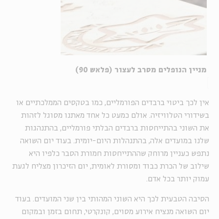
מניין הנופלים מסרב לעצור (פלאש 90)
אין לכך ביטוי ברבדים הפורמליים, כמו בטקסים הממלכתיים או
בשידורי הטלוויזיה. אולם כמעט כל אחד מאתנו מסוגל לזהות
את השוני בהתייחסות ברבדים הבלתי פורמליים, בהתנהגות
שלנו במועדים אלה, בהתנהלות היום-יומית. בעוד יום השואה
נתפש כעניין מרוחק שההתייחסות חמורת הסבר כלפיו היא
שילוב של הכרת כבוד ומסורת לאומית, יום הזיכרון מצליח לגעת
עמוק יותר בכל אדם.
הסיבה הטבעית לכך היא השוני המהותי בין שני המועדים. בעוד
יום השואה מנציח אירוע מסוים, קונקרטי, תחום בזמן ובמקום