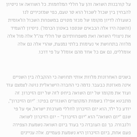
על קורבנות השואה והן על חללי המלחמות. כל השוואה או ניסיון
להבחין בין שכול לשכול הוא סר טעם, כפי שמזכירים לנו
כשעולה לדיון מקומו של מגזר מסוים במשפחת השכול הלאומית
(והשנה היו אלה הכבאים שנספו באסון הכרמל). ניסיון להעמיד
את ניצולי השואה ואת משפחותיהם של חללי צה"ל אלה מול אלה
מלווה בתחושת אי נעימות בלתי נמנעת, שהרי אלה גם אלה
אומללים, גם אם כל אחד מהם אומלל על פי דרכו.
בשנים האחרונות מלוות אותי תחושה כי ההקבלה בין השניים
אינה מאוזנת כבעבר. נדמה כי החברה הישראלית נוטה לצמצם עוד
ועוד את מקומו של יום השואה ביחס לזה של יום הזיכרון. זה
מתבטא אפילו בשמות המקוצרים השגורים בפינו: "יום הזיכרון",
יודע כל ילד, הוא יום הזיכרון לחללי מערכות ישראל, אף על פי
שגם "יום השואה" הוא "יום הזיכרון" - יום הזיכרון לשואה
ולגבורה. כך גם העובדה כי בעוד ביום השואה נשמעת הצפירה
פעם אחת, ביום הזיכרון היא נשמעת פעמיים. אלה עניינים