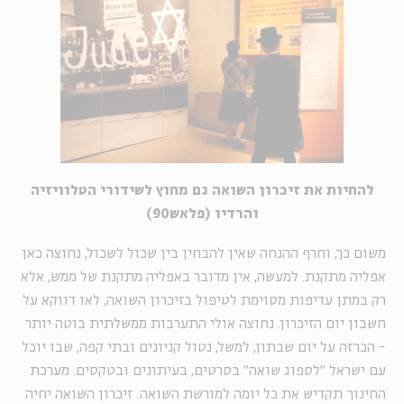
להחיות
את זיכרון השואה גם מחוץ לשידורי הטלוויזיה
והרדיו (פלאש90)
משום כך, וחרף ההנחה שאין להבחין בין שכול לשכול, נחוצה כאן
אפליה מתקנת. למעשה, אין מדובר באפליה מתקנת של ממש, אלא
רק במתן עדיפות מסוימת לטיפול בזיכרון השואה, לאו דווקא על
חשבון יום הזיכרון. נחוצה אולי התערבות ממשלתית בוטה יותר
- הכרזה על יום שבתון, למשל, נטול קניונים ובתי קפה, שבו יוכל
עם ישראל "לספוג שואה" בסרטים, בעיתונים ובטקסים. מערכת
החינוך תקדיש את כל יומה למורשת השואה. זיכרון השואה יחיה