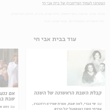
הצטרפו לעמוד הפייסבוק של בית אבי חי
תגיות:
שירה
שי צברי
כרמי זיסאפל
הלית ישורון
ערן ויץ
מוזיקה אפריקאית
שירי משוררים
אקטואליה 14
אבות ישורון
חברה
עוד בבית אבי חי
קבלת השבת הראשונה של השנה
אם ננע
שבת בבי
עם:
שי צברי, לאה שבת, אפרת שפירא רוזנברג,
עם:
נטע אל
עמיחי חסון ואנסמבל יגל הרוש