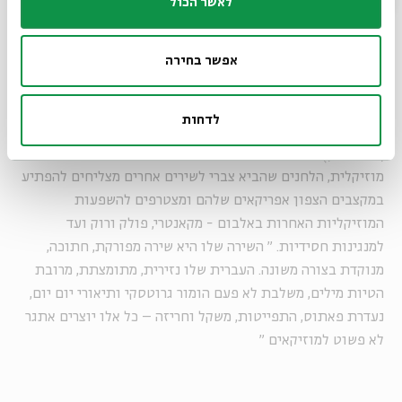
לאשר הכול
זיסאפל גייסה לפרויקט את בן זוגה הגיטריסט ערן ויץ ואת הזמר
שי צברי, שעושה קולות ליווי גדולים ומהפנטים בהופעות
ובאלבומים של ברי סחרוף. צברי - לכאורה הדבר הרחוק ביותר
אפשר בחירה
מהשירה "האשכנזית" של ישורון – התחבר אל המשורר מתוך
הזדהות עם הזרות והתלישות שאפיינו את שירתו. הוא בוחר,
לדחות
למשל, לבצע את השיר "אֵיךְ נִקְרָא שֶאֲנִי מְקַבֵּל מִכְתָּבִים מֵהַבַּיִת,/
וְהַבַּיִת אֵינֶנֻּ?" (ה"שינוי" הלשוני של ישורון במקור). מבחינה
מוזיקלית, הלחנים שהביא צברי לשירים אחרים מצליחים להפתיע
במקצבים הצפון אפריקאים שלהם ומצטרפים להשפעות
המוזיקליות האחרות באלבום - מקאנטרי, פולק ורוק ועד
למנגינות חסידיות.
"
השירה שלו היא שירה מפורקת, חתוכה,
מנוקדת בצורה משונה. העברית שלו נזירית, מתומצתת, מרובת
הטיות מילים, משלבת לא פעם הומור גרוטסקי ותיאורי יום יום,
נעדרת פאתוס, התפייטות, משקל וחריזה – כל אלו יוצרים אתגר
לא פשוט למוזיקאים
"