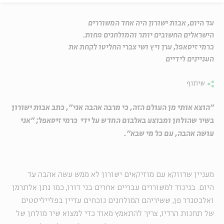
עד היום, אבות ישורון היה אחד המשוררים
הישראלים החשובים יותר והמולחנים פחות.
כרמי זיסאפל, ערן ויץ ושי צברי החליטו לקחת את
העניינים לידיים
שיתוף
"הוצא אותי מן העולם הזה, כי מרבה אהבה אני", כתב אבות ישורון
בשיר שהולחן ומבוצע באלבום החדש על ידי כרמי זיסאפל; "אני
עושה אהבה, עם כל מי שבא".
מעניין שדווקא עם מוזיקאים ישורון לא ממש עשה אהבה
עד
היום
. בניגוד למשוררים עבריים אחרים בני דורו, כמו נתן אלתרמן
ואלכסנדר פן, ששיריהם המולחנים נוכחים עדיין בפלייליסטים
של תחנות הרדיו, צריך להתאמץ מאוד כדי למצוא שיר מולחן של