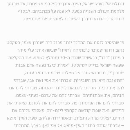
ונתלש אל לארץ ישראל, הפנה עורף כלפי בני משפחתו, עד שבזמן
מלחמת העולם השנייה כמעט לא ענה על מכתביהם. לבסוף
התחרט, נדהם מהחורבן האישי והלאומי שפער את נפשו.
מי שהיטיב לנסח את המהלך יותר מכול היה ישורון עצמו, בטקסט
נוקב ודוקר שמוכר כ"פתיחה לראיון" שעשה איתו עלי מוהר
בעיתון "דבר", בראשית שנות ה-70 (מומלץ לשמוע את ההקלטה
שעשה ישראל ברייט לטקסט). "אמרת 'כיצד נעשה אדם אבות
ישורון'?", חוזר המשורר על שאלתו של מוהר ומיד עונה;
"התשובה היא: מן השבירוֹת. שברתי את אמי ואת אבי, שברתי
להם את הבית. שברתי להם את לילות-המנוחה. שברתי להם את
חגיהם, את שבתותיהם. שברתי להם את ערכם-בעיני-עצמם.
שברתי להם את הפתחון-פה. שברתי להם את לשונם. מאסתי את
היידיש, ואת שפת קודשם לקחתי ליום-יום. מאסתי עליהם את
החיים. יצאתי מן השותפות. וכאשר ירדה עליהם שעת האין-מוצא
– עזבתי אותם בתוך האין-מוצא. אז אני כאן. בארץ. התחלתי