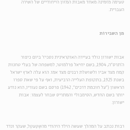
טעימה מזמינה מאחד מאבות המזון הייחודיים של השירה
העברית.
מן השבירוֹת
אבות ישורון נולד בעיירה האוקראינית נסכיז' ביום כיפור
ה'תרס"ה, 1904, בשם יחיאל פרלמוטר, למשפחה של בעלי טחנות
קמח מצד אביו ולשושלת רבנים מצד אמו. הוא עלה לארץ ישראל
בשנת 1925, בתקופת העלייה הרביעית, ואף על פי שאת ספרו
הראשון ("על חוכמת דרכים", 1942) פרסם בשם נעוריו, הוא נודע
יותר בשם החדש, הסימבולי והמתריס שבחר לעצמו: אבות
ישורון.
רבות נכתב על המהלך שעשה הילד היהודי מהשְטֵעטְל, שעקר ונדד