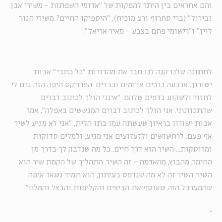
והם אחראים בין היתר להפקות של "אדומי השפתות - משירי אבן
גבירול" (ברי סחרוף ורע מוכיח), "היספיקו החיים? משירי חנוך
לוין" ו"רישומי פחם בצבע - מאיר אריאל".
לחתונה שלנו קנה לנו חבר את מהדורות "כל כתבי" אבות
ישורון; ארבעה כרכים אדומים וכבדים. הפרויקט היפה הזה גרם לי
לחזור ולשקוע בדפים שלהם. "אינני הולך לכתוב דברים
שהתכוונתי. אני הולך לכתוב דברים המגששים באפלה", אמר
אבות ישורון בראיון שעשתה עמו בתו הלית, "אני לא מגיע לשיר
אף פעם. לרחשושים ולזעזועים אני מגיע, ולמלים סדוקות
ומרוסקות... השיר הוא דרך חיים. כל מה שנדבק לך בדרך מן
החימר, מהבוץ, מהאדמה - זה השיר. התהליך של הקמת שיר הוא
השיר. השיר זה לא מה שנדפס בעיתון, הוא תמיד נשאר איפה
שהמערבל הזה שאוסף את הביצים והקליפות והבצל והמלח".