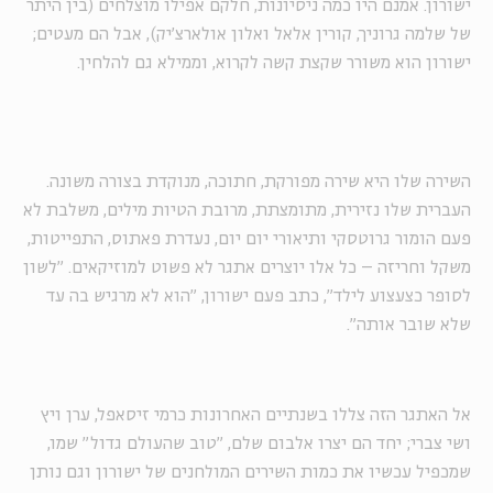
ישורון. אמנם היו כמה ניסיונות, חלקם אפילו מוצלחים (בין היתר
של שלמה גרוניך, קורין אלאל ואלון אולארצ'יק), אבל הם מעטים;
ישורון הוא משורר שקצת קשה לקרוא, וממילא גם להלחין.
השירה שלו היא שירה מפורקת, חתוכה, מנוקדת בצורה משונה.
העברית שלו נזירית, מתומצתת, מרובת הטיות מילים, משלבת לא
פעם הומור גרוטסקי ותיאורי יום יום, נעדרת פאתוס, התפייטות,
משקל וחריזה – כל אלו יוצרים אתגר לא פשוט למוזיקאים. "לשון
לסופר כצעצוע לילד", כתב פעם ישורון, "הוא לא מרגיש בה עד
שלא שובר אותה".
אל האתגר הזה צללו בשנתיים האחרונות כרמי זיסאפל, ערן ויץ
ושי צברי; יחד הם יצרו אלבום שלם, "טוב שהעולם גדול" שמו,
שמכפיל עכשיו את כמות השירים המולחנים של ישורון וגם נותן