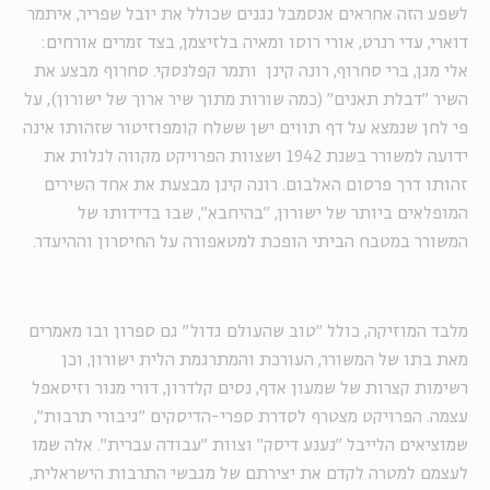
לשפע הזה אחראים אנסמבל נגנים שכולל את יובל שפריר, איתמר
דוארי, עדי רנרט, אורי רוסו ומאיה בלזיצמן, בצד זמרים אורחים:
אלי מגן, ברי סחרוף, רונה קינן ותמר קפלנסקי. סחרוף מבצע את
השיר "דבלת תאנים" (כמה שורות מתוך שיר ארוך של ישורון), על
פי לחן שנמצא על דף תווים ישן ששלח קומפוזיטור שזהותו אינה
ידועה למשורר בשנת 1942 ושצוות הפרויקט מקווה לגלות את
זהותו דרך פרסום האלבום. רונה קינן מבצעת את אחד השירים
המופלאים ביותר של ישורון, "בהיחבא", שבו בדידותו של
המשורר במטבח הביתי הופכת למטאפורה על החיסרון וההיעדר.
מלבד המוזיקה, כולל "טוב שהעולם גדול" גם ספרון ובו מאמרים
מאת בתו של המשורר, העורכת והמתרגמת הלית ישורון, וכן
רשימות קצרות של שמעון אדף, נסים קלדרון, דורי מנור וזיסאפל
עצמה. הפרויקט מצטרף לסדרת ספרי-הדיסקים "גיבורי תרבות",
שמוציאים הלייבל "נענע דיסק" וצוות "עבודה עברית". אלה שמו
לעצמם למטרה לקדם את יצירתם של מגבשי התרבות הישראלית,