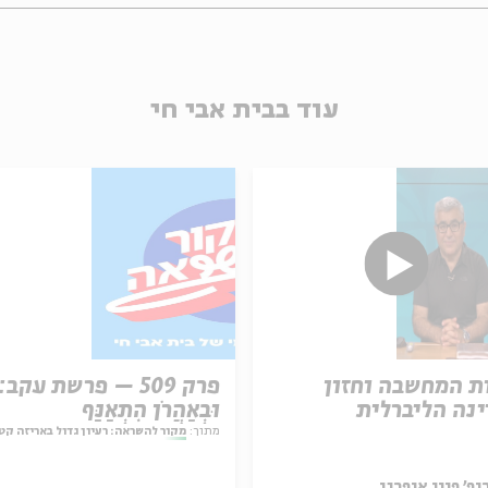
עוד בבית אבי חי
ת המחשבה וחזון
פרק 509 – פרשת עקב:
נה הליברלית
וּבְאַהֲרֹן הִתְאַנַּף
מתוך:
מקור להשראה: רעיון גדול באריזה קט
ופ' פיני איפרגן