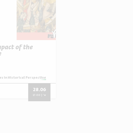
pact of the
e
es in Historical Perspective
28.06
א' | 17:00