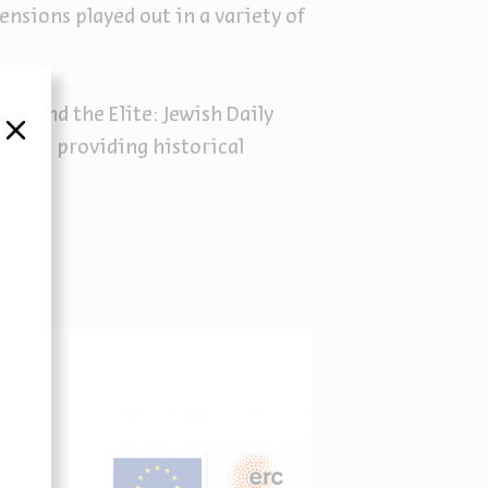
tensions played out in a variety of
Beyond the Elite: Jewish Daily
סגור
rsity, providing historical