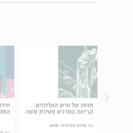
פרק 506 – אווה אילוז (1):
מותו של איש האלוהים:
חירו
באהבה
קריאה במדרש פטירת משה
המדי
ל באריזה קטנה
עם:
פרופ' אביגדור שנאן
עם:
פר