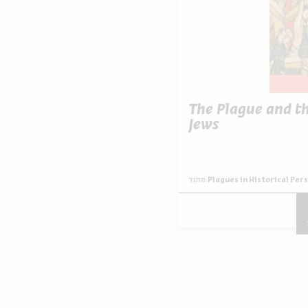
The Plague and t
Jews
Plagues in Historical Per
מתוך: