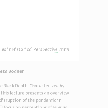
מתוך:
Plagues in Historical Perspective
eta Bodner
e Black Death. Characterized by
 this lecture presents an overview
 disruption of the pandemic in
ll focus on perceptions of Jews as