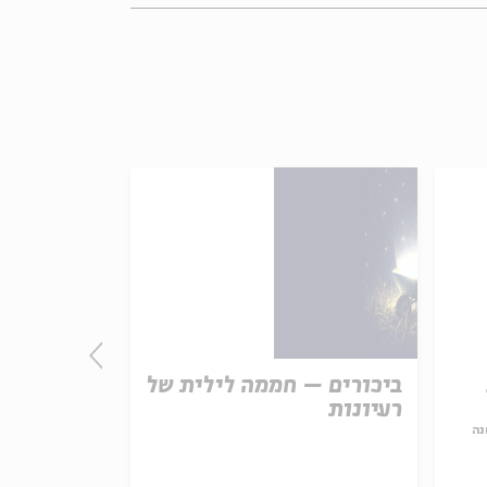
ביכורים – חממה לילית של
התורה - חו
רעיונות
אמת נצחית
נה
עם:
פרופ' פיני 