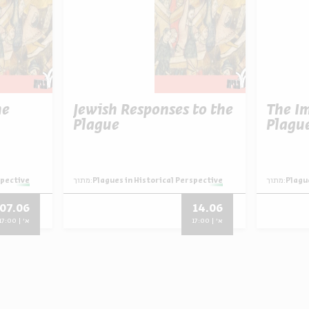
he
Jewish Responses to the
The Im
Plague
Plagu
Plagu
מתוך:
Plagues in Historical Perspective
מתוך:
spective
07.06
14.06
א' | 17:00
א' | 17:00