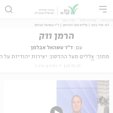
גור
סגור
סגור
דף הבית
ספריית VOD
סדר בוקר
#3: סדר בוקר | צללים מעל ההדסון | ד"ר עשהאל אבלמן
הרמן ווק
ה
אנגלית
נוער
עם:
ד"ר עשהאל אבלמן
מתוך:
צללים מעל ההדסון: יצירות יהודיות על ה
10.06.25
יד בסיון
פרק 3