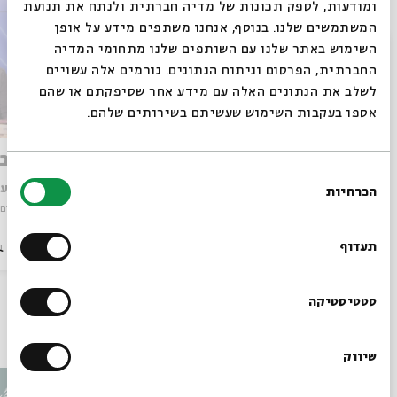
ומודעות, לספק תכונות של מדיה חברתית ולנתח את תנועת
המשתמשים שלנו. בנוסף, אנחנו משתפים מידע על אופן
סגור
השימוש באתר שלנו עם השותפים שלנו מתחומי המדיה
החברתית, הפרסום וניתוח הנתונים. גורמים אלה עשויים
לשלב את הנתונים האלה עם מידע אחר שסיפקתם או שהם
אספו בעקבות השימוש שעשיתם בשירותים שלהם.
סינתיה אוזיק
יצחק בש
בחירת
עם:
ד"ר עשהאל אבלמן
עם:
ד"ר ע
הכרחיות
הסכמה
רוצים לדעת מה קורה
מתוך:
צללים מעל ההדסון: יצירות יהודיות על השואה ועל הגורל היהודי בארצות הברית
מתוך:
צללים מע
בבית אבי חי לפני כולם?
תעדוף
סדר בוקר
וידאו
09.06.25
סדר בוקר
ו
הרשמו לניוזלטר שלנו
סטטיסטיקה
עוד בבית אבי חי
שיווק
*כתובת דוא"ל