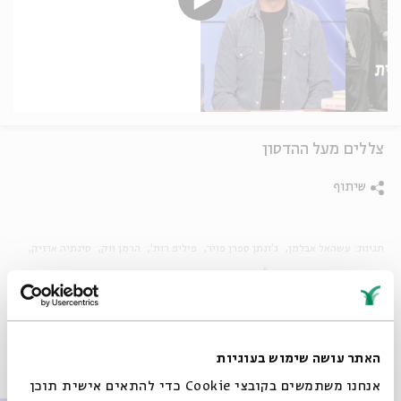
צללים מעל ההדסון
שיתוף
תגיות:
עשהאל אבלמן
ג'ונתן ספרן פויר
פיליפ רות'
הרמן ווק
סינתיה אוזיק
בשביס זינגר
יהדות ארה"ב
היסטוריה יהודית
פרקים נוספים בסדרה
האתר עושה שימוש בעוגיות
אנחנו משתמשים בקובצי Cookie כדי להתאים אישית תוכן