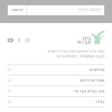
*כתובת דוא"ל
הרשמה
המלך ג'ורג' 44 פינת רחוב קק״ל, ירושלים
02-6215300
info@bac.org.il
אירועים
עיון
ספריית וידאו
אנגלית
ילדים
שיעורי בוקר
עוד בבית אבי חי
מוזיקה
מיוחדים
תערוכות
עיון
כללי
נוער
מיוחדים
מיוחדים
צרו קשר
ספרות ושירה
פודקאסטים מומלצים