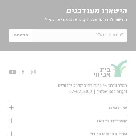
הישארו מעודכנים
הירשמו לניוזלטר שלנו וקבלו עדכונים ישר למייל
*כתובת דוא"ל
הרשמה
המלך ג'ורג' 44 פינת רחוב קק״ל, ירושלים
02-6215300
info@bac.org.il
אירועים
עיון
ספריית וידאו
אנגלית
ילדים
שיעורי בוקר
עוד בבית אבי חי