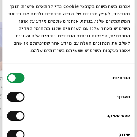
פרקים נוספים בסדרה
אנחנו משתמשים בקובצי Cookie כדי להתאים אישית תוכן
ומודעות, לספק תכונות של מדיה חברתית ולנתח את תנועת
המשתמשים שלנו. בנוסף, אנחנו משתפים מידע על אופן
סגור
השימוש באתר שלנו עם השותפים שלנו מתחומי המדיה
החברתית, הפרסום וניתוח הנתונים. גורמים אלה עשויים
לשלב את הנתונים האלה עם מידע אחר שסיפקתם או שהם
אספו בעקבות השימוש שעשיתם בשירותים שלהם.
בחירת
מדירה לדירה
עובדיה 
הכרחיות
הסכמה
רוצים לדעת מה קורה
עם:
פרופ' חיים וייס
עם:
פרופ' 
בבית אבי חי לפני כולם?
מתוך:
תלמודו של עגנון: על מקומם של חז"ל ביצירתו של עגנון
מתוך:
תלמודו
תעדוף
סדר בוקר
וידאו
02.07.25
סדר בוקר
ו
הרשמו לניוזלטר שלנו
סטטיסטיקה
שיווק