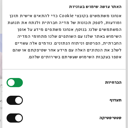
האתר עושה שימוש בעוגיות
אנחנו משתמשים בקובצי Cookie כדי להתאים אישית תוכן
פרקים נוספים בסדרה
ומודעות, לספק תכונות של מדיה חברתית ולנתח את תנועת
המשתמשים שלנו. בנוסף, אנחנו משתפים מידע על אופן
סגור
השימוש באתר שלנו עם השותפים שלנו מתחומי המדיה
החברתית, הפרסום וניתוח הנתונים. גורמים אלה עשויים
לשלב את הנתונים האלה עם מידע אחר שסיפקתם או שהם
אספו בעקבות השימוש שעשיתם בשירותים שלהם.
בחירת
הכרחיות
הסכמה
הומירוס וספרות חז"ל
הביוגרפ
רוצים לדעת מה קורה
אלעזר ב
בבית אבי חי לפני כולם?
תעדוף
עם:
פרופ' מנחם הירשמן
עם:
פרופ'
מתוך:
עולמות נפגשים: יוונית ויוונות וספרות חז"ל
מתוך:
עולמות
הרשמו לניוזלטר שלנו
סטטיסטיקה
סדר בוקר
וידאו
19.03.26
סדר בוקר
ו