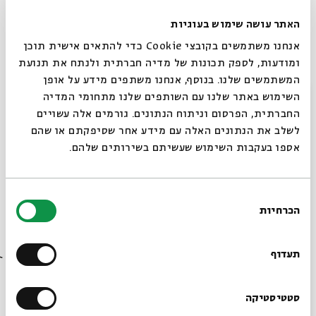
יוטיוב
האתר עושה שימוש בעוגיות
אנחנו משתמשים בקובצי Cookie כדי להתאים אישית תוכן
לתצוגת האופנה המלאה היכנסו:
ומודעות, לספק תכונות של מדיה חברתית ולנתח את תנועת
המשתמשים שלנו. בנוסף, אנחנו משתפים מידע על אופן
יוטיוב
סגור
השימוש באתר שלנו עם השותפים שלנו מתחומי המדיה
החברתית, הפרסום וניתוח הנתונים. גורמים אלה עשויים
לשלב את הנתונים האלה עם מידע אחר שסיפקתם או שהם
אספו בעקבות השימוש שעשיתם בשירותים שלהם.
לקריאה נוספת: סטייל בעזרת השם
בחירת
הכרחיות
הסכמה
רוצים לדעת מה קורה
בבית אבי חי לפני כולם?
תעדוף
הצטרפו לדף הבית של בית אבי חי
הרשמו לניוזלטר שלנו
סטטיסטיקה
תגיות:
ירושלים
אופנה ישראלית
אופנה בישראל
עיצוב בגדים
חברה
עיצוב