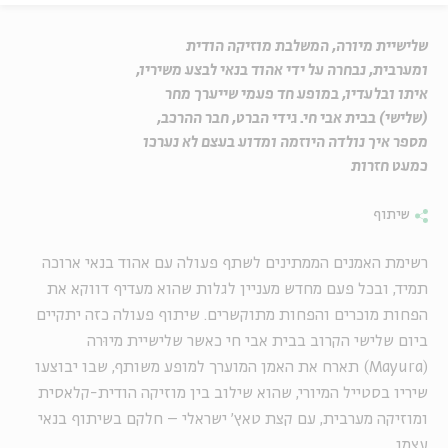
שלישיית מיורה, המשלבת מוזיקה הודית
ומערבית, נבחרה על ידי אהוד בנאי לבצע משיריו,
איתו ובלעדיו, במופע חד פעמי שייערך מחר
(שלישי) בבית אבי חי. גידי הברט, חבר ההרכב,
מספר איך נולדה היוזמה ומדוע בעצם לא נערכו
כמעט חזרות
שיתוף
רשימת האמנים הממתינים לשתף פעולה עם אהוד בנאי ארוכה
תמיד, ובכל פעם מחדש מעניין לגלות שהוא מעדיף דווקא את
הפחות מוכרים והפחות מתוקשרים. שיתוף פעולה כזה יתקיים
ביום שלישי הקרוב בבית אבי חי כאשר שלישיית מיוּרה
(Mayura) תארח את האמן המוערך למופע משותף, שבו יבוצעו
שיריו בסטייל המיורי, שהוא שילוב בין מוזיקה הודית-קלאסית
ומוזיקה מערבית, עם קצת טאץ' ישראלי – חלקם בשיתוף בנאי
עצמו.