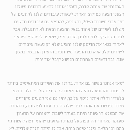
האמנותי של אותה סדרה, הזמין אותנו להציע תוכנית משלנו.
הצענו הצעה כפולה: האחת, לעשות עיבודים שלנו לקטעים של
זמר עברי משנות ה-20, והשנייה, להופיע עם עיבודים חדשים
משלנו לשירים של אהוד בנאי. ההצעה הזאת לא התקבלה, אבל
לפני כשנה קיבלתי טלפון מברק וייס, שסיפר לי שהוא השמיע
לאהוד בנאי את הדיסק שלנו והציע שלא רק נעשה עיבודים
לשירים שלו, אלא גם הופעה משותפת. הרעיון התבשל במשך
שנה, ובחודשיים האחרונים הנושא קיבל אור ירוק.
"מאז אנחנו בקשר עם אהוד, בחרנו את השירים המתאימים ביותר
לדעתנו, וההופעה תהיה מבוססת על שירים שלו - חלק יבוצעו
בלעדיו וחלק איתו. נוסף על כך, יהיו גם שני קטעים מקוריים
שלנו. נפגשנו עם אהוד לפני שלושה שבועות לראשונה, והמטרה
של המפגש הראשוני היתה בעיקר לשבת ולשוחח על הרעיון
שעומד מאחורי ההופעה, על כמות הקטעים שהוא ירצה להשתתף
בהם וכן הלאה. ניגנו טיפה ביחד, אבל זו היתה חזרה שלדית, לא