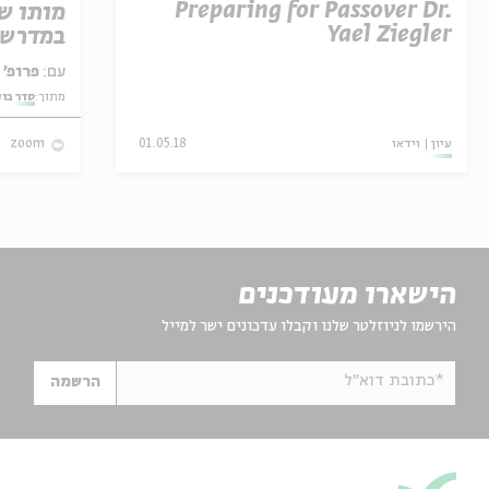
Preparing for Passover Dr.
מותו ש
Yael Ziegler
במדרש 
עם:
פרופ' אביגדור שנאן
מתוך:
סדר בו
עיון
וידאו
01.05.18
zoom
הישארו מעודכנים
הירשמו לניוזלטר שלנו וקבלו עדכונים ישר למייל
*כתובת דוא"ל
הרשמה