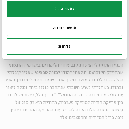
למדתי בד בבד גם נגינה בטאבלה. מי שהיה המורה שלי בזמנו היה
לאשר הכול
ענב ברעם, שהוא היום נגן הטאבלה בהרכב שלנו. כשנפגשנו
ב-98', הוא חזר בדיוק משבע שנים של לימודים אינטנסיביים
בהודו, ובד בבד עם הלימודים באקדמיה, למדתי גם איתו.
אפשר בחירה
לדחות
"יחד איתי למד באקדמיה גם אודי חורב, גם הוא ניגן בגיטרה
קלאסית, ונהיינו חברים טובים על בסיס החיבור האישי ועל בסיס
העניין המוזיקלי המשותף. גם אחרי הלימודים באקדמיה הרגשתי
שהחיידק חי ובועט, ונסעתי להודו למורה ספציפי שעליו קיבלתי
המלצה כדי ללמוד סיטאר. במשך ארבע שנים חייתי לסירוגין בארץ
ובהודו. כשחזרתי לארץ, חשבתי שנתחבר כולנו ביחד וננסה ליצור
את שלישיית מיורה. ככה זה התחיל".
"
בדרך כלל, כאשר משלבים
בין מוזיקה הודית למוזיקה מערבית, ההודית היא רק סוג של
קישוט. המטרה שלנו היתה להכניס את המוזיקה ההודית באופן
ניכר, כולל המלודיה והמקצבים שלה
"