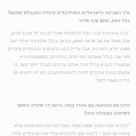
איך הסביבה הישראלית המוזיקלית קיבלה ומקבלת אתכם?
בכל זאת, אתם עוף מוזר.
"נכון. בוא נגיד ככה: בכל ההופעות שהיו לנו, כל מי שכבר הגיע,
אהב מאוד את מה שראה ושמע, כנראה בגלל שהחיבור שלנו יוצר
משהו חדש ולא רגיל, אבל עדיין נוגע בדפוסים ובחומרים מוכרים.
מצד שני, בגלל שאנחנו עוף מוזר, כהגדרתך, המשמעות היא
שבשביל להביא בכלל קהל, אנחנו צריכים לעבוד יותר קשה, כי
אנשים פחות אוהבים ללכת להופעות שבהן הם לא יודעים מה
בדיוק מצפה להם".
ולקראת ההופעה עם אהוד בנאי, נראה לך שיהיה המשך
לשיתוף הפעולה הזה?
"הלוואי. מבחינתנו, ממש נשמח. הפרויקט הזה הוא משהו שלא
עשינו אף פעם - לקחת אמן ולהלביש עליו את העיבודים שלנו.