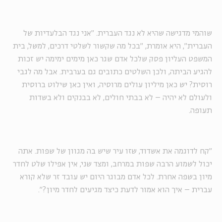
שוהמי מדגישה שהיא לא נגד העברית. "אני נגד הבלעדיות של
העברית", היא אומרת, "בכל מה שקשור לשלטי דרכים, למשל, בית
המשפט העליון פסק שלכל אדם שגר כאן מימים ימימה יש זכות
להגיע הביתה, ולכן השלטים כתובים גם בערבית. אבל מה לגבי
רוסית? יש כאן מיליון עולים מרוסיה, ואין כאן שילוט ברוסית
ולעולם לא יהיה – לא בבתי חולים, לא בבנקים ולא בשדות
תעופה.
"קח לדוגמה את אשדוד, שזו עיר שיש בה מגוון של שפות. אתה
יכול לשמוע הרבה שפות במרחב, ומצד שני, אין אפילו שלט לחדר
מיון בשפה אחרת. לכל אדם מבוגר היום יש עובד זר שלא קורא
עברית – איך הוא אמור לדעת כיצד מגיעים לחדר מיון?".