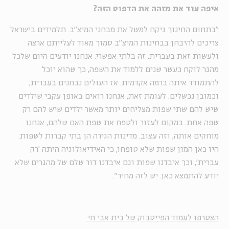
איפה עוד את מזהה את הדפוס הזה?
"בתחום החינוך. ניקח למשל את מבחני המיצ"ב. תלמידים בישראל
צריכים להיבחן בבחינות המיצ"ב סמוך מאוד לעלייתם ארצה
ולעשות זאת בעברית. זה בלתי אפשרי. אנחנו יודעים היום שלכל
מהגר לוקח כעשר שנים ללמוד את השפה, כך שהוא יוכל
להתמודד איתה ברמה אקדמית. אז העולים נבחנים בעברית,
וכמובן נכשלים. לעומת זאת, אנחנו רואים באופן עקבי שילדים
שיש להם שתי שפות מצליחים יותר מאשר ילדים שיש להם רק
שפה אחת. במקום לעזור ולטפח את שפת האם שלהם, אנחנו
מוחקים אותה, וזה עצוב. מדינות הגירה הן בתי קברות לשפות.
היו כאן המון שפות שלא טופחו, כי האידיאולוגיה היתה 'רק
עברית', וכך איבדנו שפות וגם איבדנו דור שלם של מהגרים שלא
יודע להתמצא כאן. יש לזה מחיר".
הצטרפו לעמוד הפייסבוק של בית אבי חי