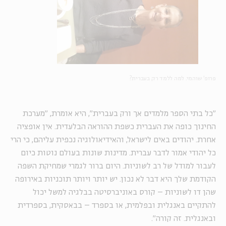
פרופ' שוהמי. למה ללמד רק בעברית?
"כל בתי הספר מלמדים אך ורק בעברית", היא אומרת, "מערכת
החינוך כופה את העברית כשפת ההוראה הבלעדית. אין אופציה
אחרת. יהודים באים לישראל, והאידיאולוגיה נכפית עליהם, כי הרי
כל יהודי אמור לדבר עברית. מדינות שונות בעולם נוטות כיום
לעבור למודל של רב לשוניות. היום ברור לגמרי שמחיקת השפה
הקודמת שלך היא דבר לא נכון. יש יותר ויותר תוכניות באירופה
שהן דו לשוניות – קורס באוניברסיטה בבלגיה למשל יכול
להתקיים באנגלית ובפלמית, או בספרד – בבאסקית, בספרדית
ובאנגלית. זה קורה".