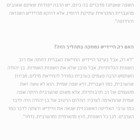
השפה שאנחנו מדברים בה כיום, יש הרבה יסודות שאינם שאובים
מהעברית המקראית עתיקת היומין, אלא דווקא מהיידיש השנואה
והרדופה".
האם רק היידיש נמחקה בתהליך הזה?
"לא רק, אבל בעיקר היידיש. החייאת העברית דחתה את רוב
השפות הגלותיות, אבל מובן שלא את השפות השמיות. בן יהודה
השתמש הרבה פעמים בערבית כמודל להחייאת מילים, מכיוון
שהערבית, כמו העברית, היא שפה שמית. הוא לא עשה זאת
מטעמים של רב תרבותיות, אלא משום שהערבית היתה שפה
שמית שהתאימה לצרכיו. החלום הרטוב של בן יהודה היה לדבר
כמו ערבי. האליטה האשכנזית שנאה את היידיש ורצתה לדבר כמו
הערבים. לכן כל השפות, חוץ מהארמית ומהערבית, נדחו".