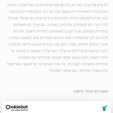
יודעים מה נכון ומה לא, אז הם מעדיפים לתקן בכל מקרה, שיהיה.
הטהרנות הלשונית היא בעצם סוג של דת. האקדמיה לא מודעת
לכך שהיא למעשה דתית. הטהרנים והדקדקנים הם שומרי מצוות
לכל דבר: הם מאמינים בחוקים, בשינון; הם אולי לא מאמינים
בתחיית המתים, אבל הם כן מאמינים בתחיית השפה. הם לא
מודעים לכך שהחתירה אחר חוקים לשוניים היא למעשה חתירה
אחרי חוקים דתיים. אמרו להם שזו עברית שבאה היישר מהתנ"ך,
ולכן הם מצייתים לדקדוק שלה. יוסי שריד, ששומר בקנאות על
חוקי השפה, הוא בעצם שומר מצוות שהחליף את המצוות
הדתיות במצוות לשוניות. כל אלה שאומרים 'אל תאמר עשר שקל
אלא עשרה שקלים', הם שומרי מצוות".
העברית ככור היתוך
תמיר קרקסון חקר בעבודת התזה שלו את הקשר בין אליעזר בן