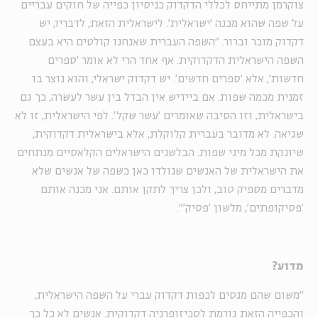
צוקרמן מתייחס לכללי הדקדוק כניסיון כפייה של חוקים עבריים
על שפה שהוא מכנה 'ישראלית'. לישראלית הזאת, לדבריו, יש
דקדוק מוכר וברור. "השפה העברית שאנחנו קולטים היא בעצם
השפה הישראלית הדקדוקית. אף אחד הרי לא אומר 'ספרים
חדשות', אלא 'ספרים חדשים'. יש דקדוק ישראלי, והוא נוצר בו
זמנית מכמה שפות. אם ביידיש אין הבדל בין עשר לעשרה, כך גם
בישראלית, וזו הסיבה שאומרים 'עשר שקל'. לפי הישראלית, זו לא
שגיאה. לא מדובר בעברית קלוקלת, אלא בישראלית דקדוקית,
שיונקת מכל מיני שפות. הבלשנים הישראלים הקלאסיים מנתחים
את הישראלית של האנשים שנולדו כאן כשפה של אנשים שלא
מדברים מספיק טוב, ולכן צריך לתקן אותם. אני מכנה אותם
'פסיקופתים', מלשון 'פסיק'".
מדוע?
"משום שהם מנסים לכפות דקדוק עברי על השפה הישראלית,
והכפייה הזאת גורמת לסכיזופרניה דקדוקית. אנשים לא כל כך