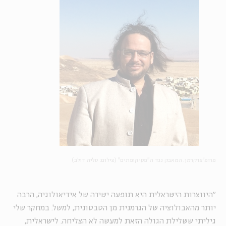
פרופ' צוקרמן. המאבק נגד ה"פסיקופתים" (צילום: טליה דולב)
"היווצרות הישראלית היא תופעה ישירה של אידיאולוגיה, הרבה
יותר מהאבולוציה של הגרמנית מן הטבטונית, למשל. במחקר שלי
גיליתי ששלילת הגולה הזאת למעשה לא הצליחה. לישראלית,