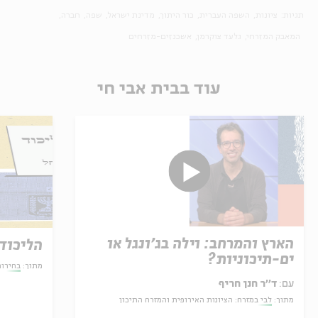
תגיות:
ציונות
השפה העברית
כור היתוך
מדינת ישראל
שפה
חברה
המאבק המזרחי
גלעד צוקרמן
אשכנזים-מזרחים
עוד בבית אבי חי
הארץ והמרחב: וילה בג'ונגל או
הליכוד
ים-תיכוניות?
מתוך:
בחירו
עם:
ד׳׳ר חנן חריף
מתוך:
לבי במזרח: הציונות האירופית והמזרח התיכון