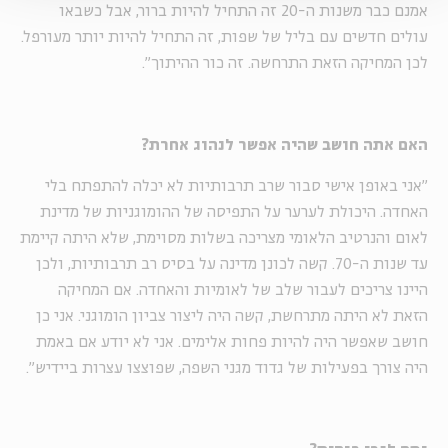
אמנם כבר משנות ה-20 זה התחיל להיות ברור, אבל כשבאו
עולים חדשים עם בליל של שפות, זה התחיל להיות יותר מעורפל.
לכן המחיקה הזאת התרחשה. זה כור ההיתוך".
האם אתה חושב שהיה אפשר לנהוג אחרת?
"אני באופן אישי סבור שרב תרבותיות לא יכלה להתפתח בלי
האחדה. היכולת לערער על התפיסה של ההומוגניות של מדינת
לאום והנרטיב הלאומי מצריכה בשלות מסוימת, שלא היתה קיימת
עד שנות ה-70. קשה לכונן מדינה על בסיס רב תרבותיות, ולכן
היינו צריכים לעבור שלב של לאומיות והאחדה. אם המחיקה
הזאת לא היתה מתרחשת, קשה היה ליצור צביון הומוגני. אני כן
חושב שאפשר היה להיות פחות אלימים. אני לא יודע אם באמת
היה צורך בפעילות של גדוד מגני השפה, שפוצצו עצרות ביידיש".