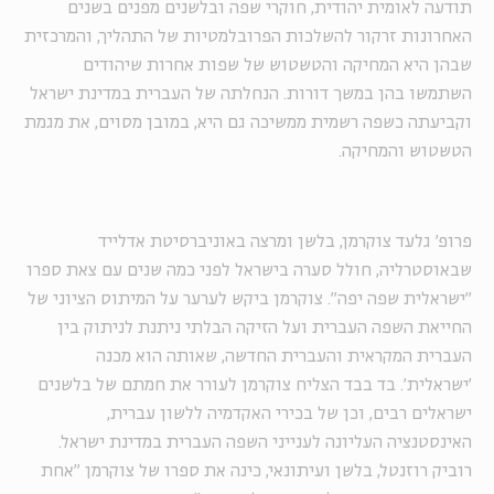
תודעה לאומית יהודית, חוקרי שפה ובלשנים מפנים בשנים
האחרונות זרקור להשלכות הפרובלמטיות של התהליך, והמרכזית
שבהן היא המחיקה והטשטוש של שפות אחרות שיהודים
השתמשו בהן במשך דורות. הנחלתה של העברית במדינת ישראל
וקביעתה כשפה רשמית ממשיכה גם היא, במובן מסוים, את מגמת
הטשטוש והמחיקה.
פרופ' גלעד צוקרמן, בלשן ומרצה באוניברסיטת אדלייד
שבאוסטרליה, חולל סערה בישראל לפני כמה שנים עם צאת ספרו
"ישראלית שפה יפה". צוקרמן ביקש לערער על המיתוס הציוני של
החייאת השפה העברית ועל הזיקה הבלתי ניתנת לניתוק בין
העברית המקראית והעברית החדשה, שאותה הוא מכנה
'ישראלית'. בד בבד הצליח צוקרמן לעורר את חמתם של בלשנים
ישראלים רבים, וכן של בכירי האקדמיה ללשון עברית,
האינסטנציה העליונה לענייני השפה העברית במדינת ישראל.
רוביק רוזנטל, בלשן ועיתונאי, כינה את ספרו של צוקרמן "אחת