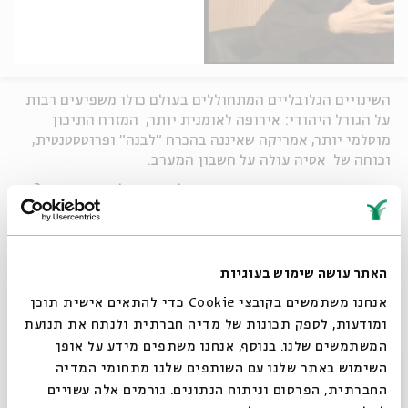
השינויים הגלובליים המתחוללים בעולם כולו משפיעים רבות
על הגורל היהודי: אירופה לאומנית יותר, המזרח התיכון
מוסלמי יותר, אמריקה שאיננה בהכרח "לבנה" ופרוטסטנטית,
וכוחה של אסיה עולה על חשבון המערב.
כיצד ישפיעו השינויים בזירה הבינלאומית על העם היהודי?
כיצד משפיעים עליו כוחות גלובליזציה כלכליים ותרבותיים?
מנחה:
שמואל רוזנר
, ראש מחלקת ספרי העיון בהוצאת
האתר עושה שימוש בעוגיות
כנרת-זמורה-ביתן-דביר
אנחנו משתמשים בקובצי Cookie כדי להתאים אישית תוכן
בהשתתפות: פרופ'
שלמה אבינרי
החוג למדע המדינה
ומודעות, לספק תכונות של מדיה חברתית ולנתח את תנועת
באוניברסיטה העברית, חתן פרס ישראל, מנכ"ל משרד החוץ
המשתמשים שלנו. בנוסף, אנחנו משתפים מידע על אופן
לשעבר
סגור
השימוש באתר שלנו עם השותפים שלנו מתחומי המדיה
ד"ר
יוסי ביילין
נשיא חברת "ביילינק", שר וח"כ לשעבר
החברתית, הפרסום וניתוח הנתונים. גורמים אלה עשויים