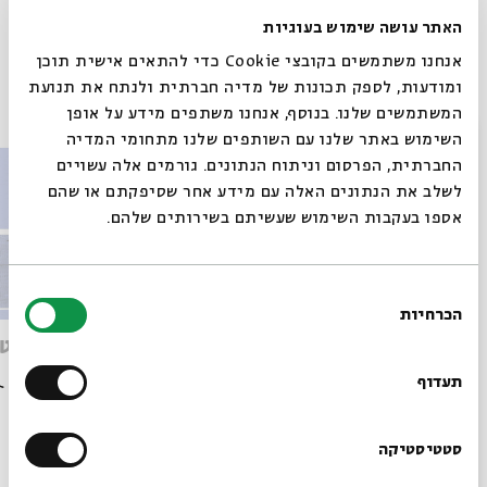
תגיות:
ממשלה
הבחירות
בחירות
פוליטיקה
צעירים
אפרת שפירא-רוזנברג
האתר עושה שימוש בעוגיות
ראש הממשלה
אנחנו משתמשים בקובצי Cookie כדי להתאים אישית תוכן
ומודעות, לספק תכונות של מדיה חברתית ולנתח את תנועת
פרקים נוספים בסדרה
המשתמשים שלנו. בנוסף, אנחנו משתפים מידע על אופן
סגור
השימוש באתר שלנו עם השותפים שלנו מתחומי המדיה
החברתית, הפרסום וניתוח הנתונים. גורמים אלה עשויים
לשלב את הנתונים האלה עם מידע אחר שסיפקתם או שהם
אספו בעקבות השימוש שעשיתם בשירותים שלהם.
בחירת
הכרחיות
הסכמה
רוצים לדעת מה קורה
הפלונטר
הסלקטו
בבית אבי חי לפני כולם?
תעדוף
הרשמו לניוזלטר שלנו
סטטיסטיקה
הסכת
09/10/22
הסכת