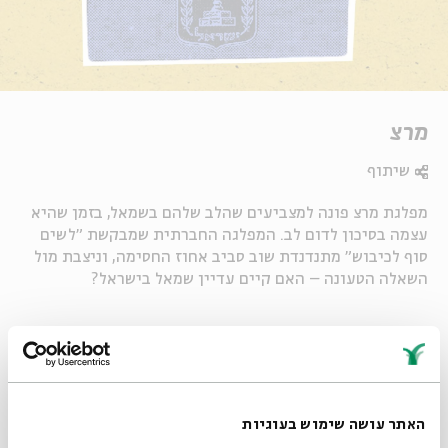
מרצ
שיתוף
מפלגת מרצ פונה למצביעים שהלב שלהם בשמאל, בזמן שהיא
עצמה בסיכון לדום לב. המפלגה החברתית שמבקשת "לשים
סוף לכיבוש" מתנדנדת שוב סביב אחוז החסימה, וניצבת מול
השאלה הטעונה – האם קיים עדיין שמאל בישראל?
Whatsapp
לקבלת עדכונים על פרק חדש ב-
Email
תגיות:
אומנות ופוליטיקה
הבחירות
בחירות
צעירים
אפרת שפירא-רוזנברג
פודקאסט
הסכת
מחשבה פוליטית
האתר עושה שימוש בעוגיות
פרקים נוספים בסדרה