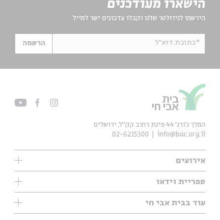
הישארו מעודכנים
הירשמו לניוזלטר שלנו וקבלו עדכונים ישר למייל
*כתובת דוא"ל
הרשמה
המלך ג'ורג' 44 פינת רחוב קק״ל, ירושלים
02-6215300
info@bac.org.il
אירועים
עיון
ספריית וידאו
אנגלית
ילדים
שיעורי בוקר
עוד בבית אבי חי
מוזיקה
מיוחדים
תערוכות
עיון