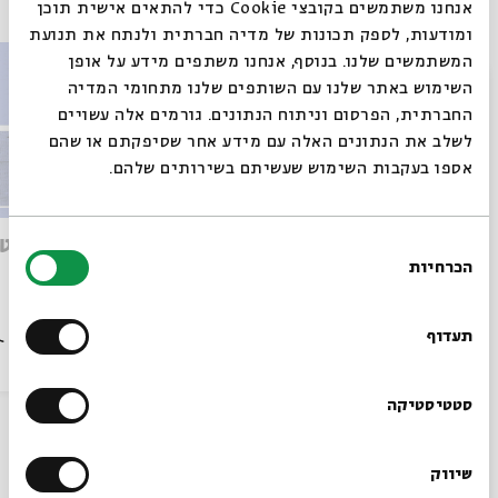
אנחנו משתמשים בקובצי Cookie כדי להתאים אישית תוכן
ומודעות, לספק תכונות של מדיה חברתית ולנתח את תנועת
המשתמשים שלנו. בנוסף, אנחנו משתפים מידע על אופן
סגור
השימוש באתר שלנו עם השותפים שלנו מתחומי המדיה
החברתית, הפרסום וניתוח הנתונים. גורמים אלה עשויים
לשלב את הנתונים האלה עם מידע אחר שסיפקתם או שהם
אספו בעקבות השימוש שעשיתם בשירותים שלהם.
הפלונטר
הסלקטו
בחירת
הכרחיות
הסכמה
רוצים לדעת מה קורה
בבית אבי חי לפני כולם?
תעדוף
הסכת
09/10/22
הסכת
הרשמו לניוזלטר שלנו
סטטיסטיקה
עוד בבית אבי חי
שיווק
*כתובת דוא"ל