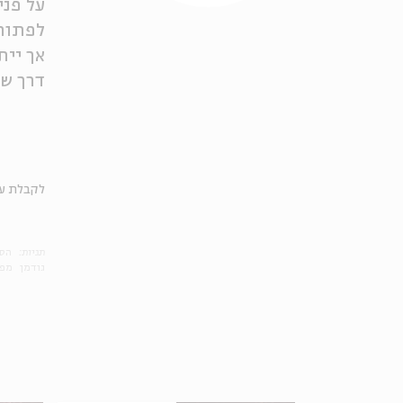
על פני
לפתור 
אך יית
דרך ש
לקבלת עד
תגיות:
הסכ
גודמן
מפל