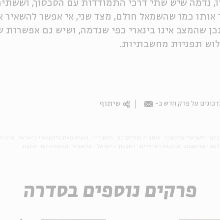
ו, נדמה שיש שתי דרכי התמודדות עם הסכסוך, וששתיה
אותו כמו שהשמאל חולם, מצד שני, אי אפשר להשאיר א
כן שהמצב אינו בינארי כפי שנדמה, ושיש גם אפשרות ש
לוש תפניות מחשבתיות.
שיתוף
כונים על פרק חדש ב-
Email
סוך הישראלי פלסטיני
אומנות ופוליטיקה
הסטוריה
השיח האינטלקטואלי בישראל
ארץ י
גת המחשבות
אומנות ישראלית
הסכסוך הישראלי-פלסטיני
הסטטוס קוו
הסכת
פרקים נוספים בסדרה