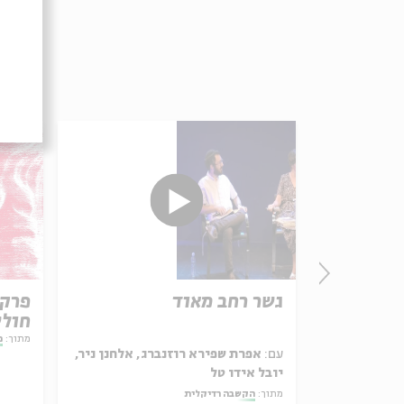
יסים: נבואת
גשר רחב מאוד
חולש
מתוך:
מ
עם:
אפרת שפירא רוזנברג, אלחנן ניר,
יובל אידו טל
מתוך:
הקשבה רדיקלית