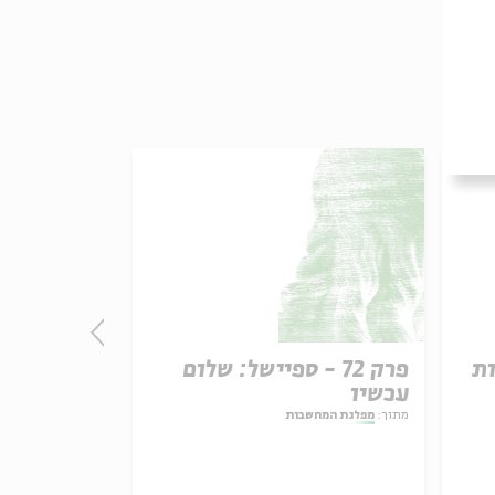
ות
פרק 72 - ספיישל: שלום
פרק 71
עכשיו
אפוקליפסה
מתוך:
מפלגת המחשבות
מתוך:
מפלגת המחש