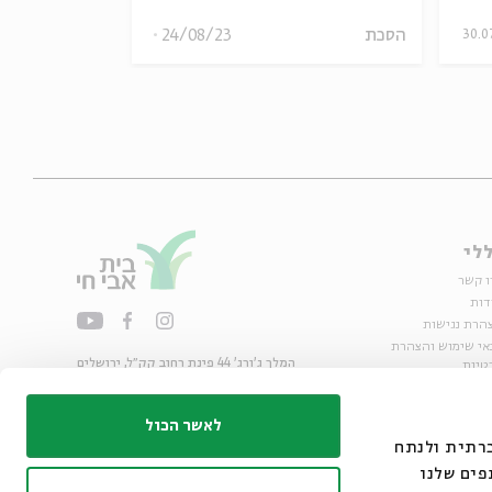
הסכת
24/08/23
הסכת
30.0
לי
ו קשר
דות
הרת נגישות
אי שימוש והצהרת
המלך ג'ורג' 44 פינת רחוב קק״ל, ירושלים
טיות
02-6215300
ות
info@bac.org.il
לאשר הכול
דיה חברתית ולנתח
פים שלנו