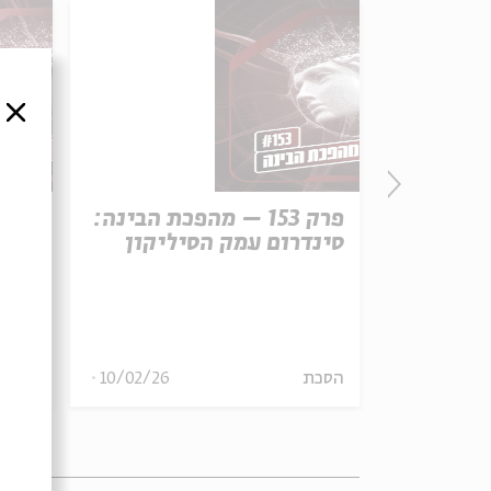
סגור
הפכת הבינה:
פרק 153 – מהפכת הבינה:
סינדרום עמק הסיליקון
צריך
17/02/26
הסכת
10/02/26
הסכת