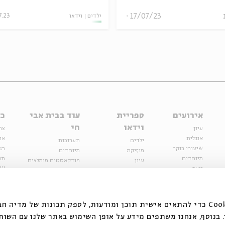
17/07/23
ילדים
וידאו
7.23
אירועים
ספריית
עוד בבית אבי
כל
וידאו
חי
עיון
צר
אנגלית
או
ילדים
תערוכות
שיעורי בוקר
הצ
מוזיקה
מיוחדים
מיוחדים
תנ
עיון
פודקאסטים מומלצים
פר
נוער
מיוחדים
כתבות
חנ
ספרות ושירה
ספרות ושירה
קצה הקרחון
סדרות
על הדרך
אירועי עבר
מפלגת המחשבות
אנחנו משתמשים בקובצי Cookie כדי להתאים אישית תוכן ומודעות, לספק תכונות של מ
אירועים
בנוסף, אנחנו משתפים מידע על אופן השימוש באתר שלנו עם השות
בירושלים