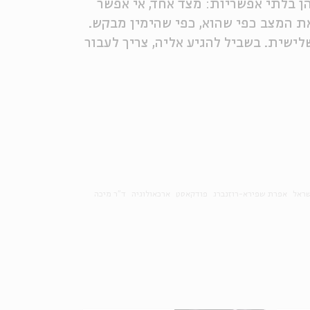
ן בלתי אפשריות: מצד אחד, אי אפשר
ת המצב כפי שהוא, כפי שהימין מבקש.
לישית. בשביל להגיע אליה, צריך לעבור
שראל
אפרת שפירא-רוזנברג
פודקאסט
ארכאולוגיה
ד"ר מיכה