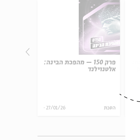
נה:
פרק 150 – מהפכת הבינה:
פרק
ק
אלטנוילנד
קו המשווה
29
הסכת
27/01/26
הסכת