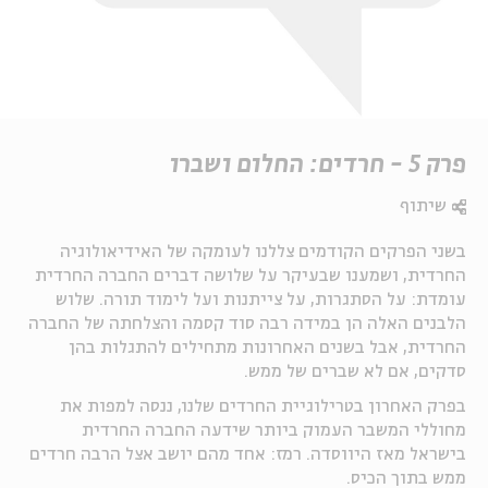
פרק 5 - חרדים: החלום ושברו
שיתוף
בשני הפרקים הקודמים צללנו לעומקה של האידיאולוגיה
החרדית, ושמענו שבעיקר על שלושה דברים החברה החרדית
עומדת: על הסתגרות, על צייתנות ועל לימוד תורה. שלוש
הלבנים האלה הן במידה רבה סוד קסמה והצלחתה של החברה
החרדית, אבל בשנים האחרונות מתחילים להתגלות בהן
סדקים, אם לא שברים של ממש.
בפרק האחרון בטרילוגיית החרדים שלנו, ננסה למפות את
מחוללי המשבר העמוק ביותר שידעה החברה החרדית
בישראל מאז היווסדה. רמז: אחד מהם יושב אצל הרבה חרדים
ממש בתוך הכיס.