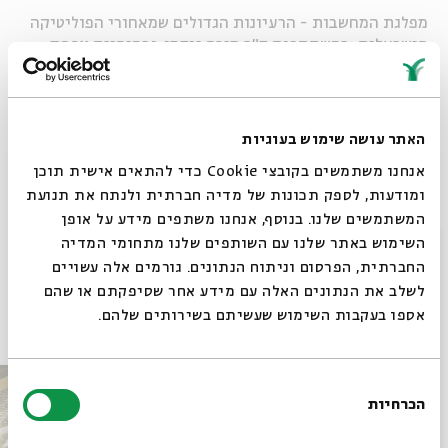
מפלגת המחשבות - הרעיונות הגדולים שמאחורי הפוליטיקה
הישראלית. בהשתתפות ד"ר מיכה גודמן, ובהנחיית
אפרת
שפירא רוזנברג.
האתר עושה שימוש בעוגיות
אנחנו משתמשים בקובצי Cookie כדי להתאים אישית תוכן
ומודעות, לספק תכונות של מדיה חברתית ולנתח את תנועת
המשתמשים שלנו. בנוסף, אנחנו משתפים מידע על אופן
Whatsapp
לקבלת עדכונים על פרק חדש ב-
Email
סגור
השימוש באתר שלנו עם השותפים שלנו מתחומי המדיה
תגיות:
מפלגת המחשבות
החברתית, הפרסום וניתוח הנתונים. גורמים אלה עשויים
לשלב את הנתונים האלה עם מידע אחר שסיפקתם או שהם
פרקים נוספים בסדרה
אספו בעקבות השימוש שעשיתם בשירותים שלהם.
בחירת
הכרחיות
הסכמה
רוצים לדעת מה קורה