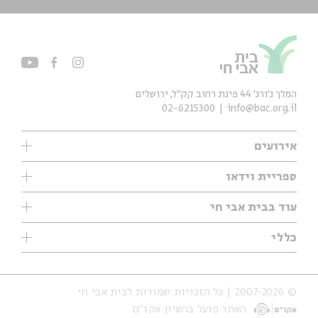
המלך ג'ורג' 44 פינת רחוב קק״ל, ירושלים
02-6215300
info@bac.org.il
אירועים
עיון
ספריית וידאו
אנגלית
ילדים
שיעורי בוקר
עוד בבית אבי חי
מוזיקה
מיוחדים
תערוכות
עיון
כללי
נוער
מיוחדים
מיוחדים
צרו קשר
ספרות ושירה
פודקאסטים מומלצים
ספרות ושירה
אודות
סדרות
כתבות
© 2007-2026 | כל הזכויות שמורות לבית אבי חי
הצהרת נגישות
אירועי עבר
קצה הקרחון
האתר פועל ברשיון אקו״ם
תנאי שימוש והצהרת פרטיות
אירועים בירושלים
על הדרך