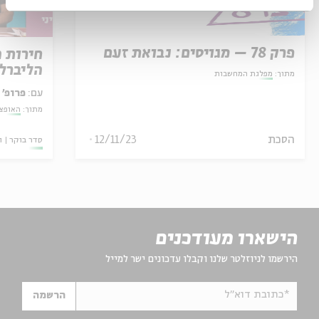
פרק 78 – מגויסים: נבואת זעם
חירות 
הליברל
מתוך:
מפלגת המחשבות
עם:
פרופ' 
מתוך:
האופצי
הסכת
12/11/23
סדר בוקר
ו
הישארו מעודכנים
הירשמו לניוזלטר שלנו וקבלו עדכונים ישר למייל
*כתובת דוא"ל
הרשמה