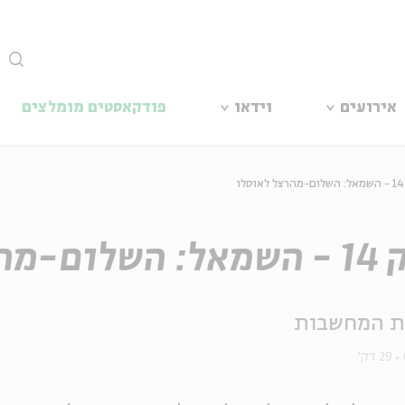
סגור
אירועים
וידאו
פודקאסטים מומלצים
ו
מהרצל לאוסלו
ת המחשבות
29 דק'