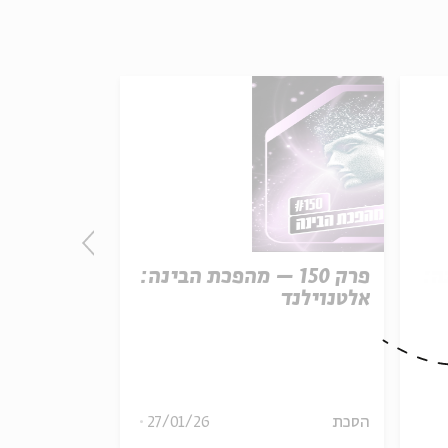
נה:
פרק 150 – מהפכת הבינה:
פרק
ק
אלטנוילנד
קו המשווה
29
הסכת
27/01/26
הסכת