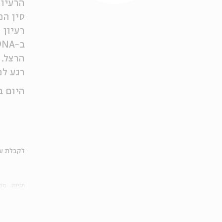
הרעיון
סין המ
רעיון 
הרצל. 
רגע לפ
היום 
לקבלת עד
תגיות:
מפ