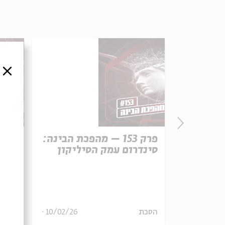
סגור
הפכת הבינה:
פרק 153 – מהפכת הבינה:
סינדרום עמק הסיליקון
צריך
17/02/26
הסכת
10/02/26
הסכת