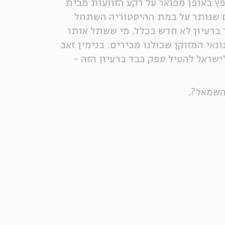
פץ באופן מפואר על רקע הזוועות מבית
ום שנותר על במת ההיסטוריה השתחל
 ברעיון לא חדש בכלל. מי ששתל אותו
תונאי המזוקן שכולנו מכירים: בנימין זאב
לישראל להטיל ספק כבד ברעיון הזה -
השמאל?.