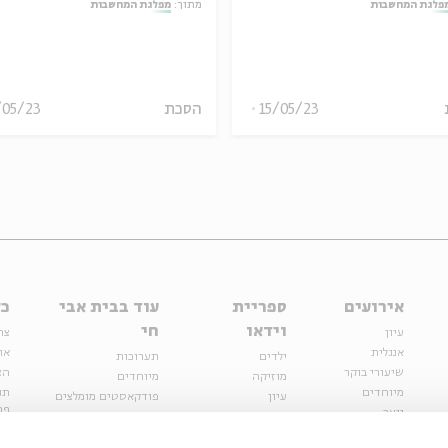
פלגת המחשבות
מתוך:
מפלגת המחשבות
15/05/23
הסכת
/05/23
אירועים
ספריית
עוד בבית אבי
כל
וידאו
חי
עיון
צר
אנגלית
או
ילדים
תערוכות
שיעורי בוקר
הצ
מוזיקה
מיוחדים
מיוחדים
תנ
עיון
פודקאסטים מומלצים
פר
נוער
מיוחדים
כתבות
חנ
ספרות ושירה
ספרות ושירה
קצה הקרחון