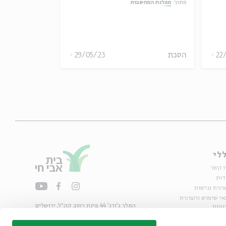
מתוך:
מפלגת המחשבות
מתוך:
מפלגת המחש
22
הסכת
29/05/23
הסכת
לי
ו קשר
דות
הרת נגישות
אי שימוש והצהרת
המלך ג'ורג' 44 פינת רחוב קק״ל, ירושלים
טיות
02-6215300
ות
info@bac.org.il