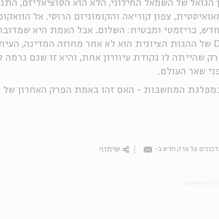
 הגואל של השמאל החילוני, הלא הוא הסוציאליזם, התנ
אואיסטית, צפון קוריאה והקומוניזם הרוסי. אל הוואק
חדש, כריזמטי ומבטיח: השלום. אבל האמת היא שמדובר
ב-DNA של ההגות הציונית הוא לא אחר מחוזה המדינה, העי
רק שהייתה לו נקודת עיוורון אחת, והיא זו שגם גרמה 
ני שאר העולם.
במפלגת המחשבות - האם זהו באמת הפרק האחרון של 
שיתוף
כונים על פרק חדש ב-
Email
לגת המחשבות