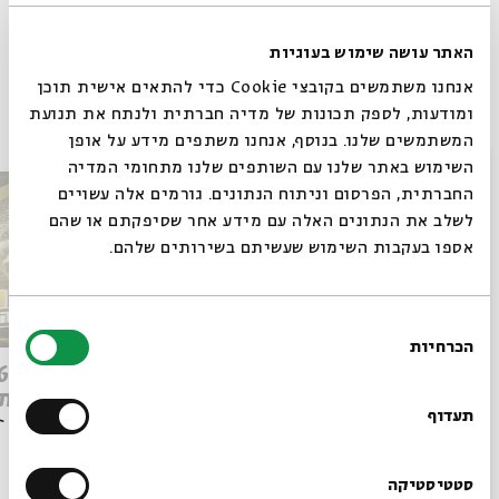
Whatsapp
לקבלת עדכונים על פרק חדש ב-
Email
האתר עושה שימוש בעוגיות
אנחנו משתמשים בקובצי Cookie כדי להתאים אישית תוכן
פרקים נוספים בסדרה
ומודעות, לספק תכונות של מדיה חברתית ולנתח את תנועת
המשתמשים שלנו. בנוסף, אנחנו משתפים מידע על אופן
סגור
השימוש באתר שלנו עם השותפים שלנו מתחומי המדיה
החברתית, הפרסום וניתוח הנתונים. גורמים אלה עשויים
לשלב את הנתונים האלה עם מידע אחר שסיפקתם או שהם
אספו בעקבות השימוש שעשיתם בשירותים שלהם.
בחירת
הכרחיות
הסכמה
רוצים לדעת מה קורה
Q&A מהפכת הבינה: ספיישל
ישן מת
בבית אבי חי לפני כולם?
תעדוף
הרשמו לניוזלטר שלנו
סטטיסטיקה
הסכת
03/06/26
הסכת