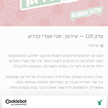
פרק 120 – איראן: שני ספרי קודש
שיתוף
הקוראן דורש מהאיראנים לשכוח מהעבר שלהם. השאהנאמה
(ספר המלכים) דורש מהם לחגוג אותו. איך שני ספרי הקודש
הללו חיים זה לצד זה באותן הספריות, ובאותם הלבבות?
בפרק הקרוב נעמיק באלכימיה התרבותית של איראן, שממזגת
בין שני יסודות מנוגדים, ומקיימת משימה שנדמת בלתי
אפשרית: להשתנות ולהישאר אותו הדבר בעת ובעונה אחת.
רוצים להמשיך לחשוב ולכתוב על הרעיונות של מפלגת?
הצטרפו לקהילת הפייסבוק שלנו >> https://bit.ly/3YnfYJu