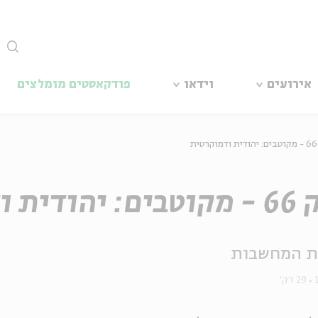
סגור
אירועים
וידאו
פודקאסטים מומלצים
ת
ית ודמוקרטית
ת המחשבות
29 דק'