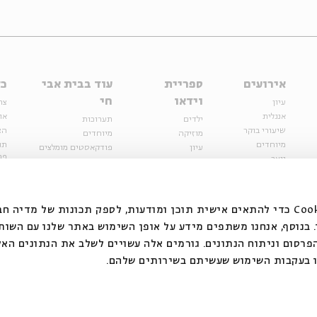
אירועים
ספריית
עוד בבית אבי
כל
וידאו
חי
עיון
צר
אנגלית
או
ילדים
תערוכות
שיעורי בוקר
הצ
מוזיקה
מיוחדים
מיוחדים
תנ
עיון
פודקאסטים מומלצים
פר
נוער
מיוחדים
כתבות
חנ
ספרות ושירה
ספרות ושירה
קצה הקרחון
סדרות
על הדרך
אירועי עבר
מפלגת המחשבות
אנחנו משתמשים בקובצי Cookie כדי להתאים אישית תוכן ומודעות, לספק תכונות של מ
אירועים
בנוסף, אנחנו משתפים מידע על אופן השימוש באתר שלנו עם השות
בירושלים
ילדים
רסום וניתוח הנתונים. גורמים אלה עשויים לשלב את הנתונים האל
מוזיקה
 בעקבות השימוש שעשיתם בשירותים שלהם.
הרצאות בזום