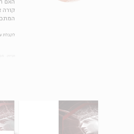
האם הל
קורה א
המתכונ
לקבלת עד
תגיות:
מפ