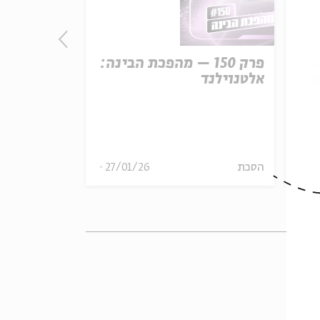
נה:
פרק 150 – מהפכת הבינה:
פרק
ק
אלטנוילנד
קו המשווה
29
הסכת
27/01/26
הסכת