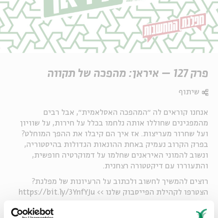
פרק 127 – איראן: מהפכה של תקווה
שיתוף
אנחנו קוראים לה ״המהפכה האסלאמית״, אבל רבים
מהמפגינים שחוללו אותה נלחמו בכלל על חירות, על שוויון
ועל שחרור מעריצות. אז איך הם קיבלו את ההפך המוחלט?
בפרק הקרוב נעמיק באחת ההונאות הגדולות בהיסטוריה,
ונשוב להמוני האיראנים שחלמו על דמוקרטיה חופשית,
והתעוררו עם דיקטטורה רצחנית.
רוצים להמשיך לחשוב ולכתוב על הרעיונות של מפלגת?
הצטרפו לקהילת הפייסבוק שלנו >>
https://bit.ly/3YnfYJu