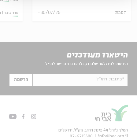
הסכת
30/07/26
סדר בוקר
ו
הישארו מעודכנים
הירשמו לניוזלטר שלנו וקבלו עדכונים ישר למייל
*כתובת דוא"ל
הרשמה
המלך ג'ורג' 44 פינת רחוב קק״ל, ירושלים
02-6215300
info@bac.org.il