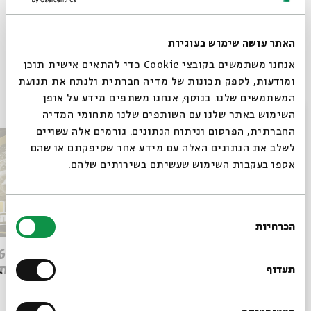
האתר עושה שימוש בעוגיות
Whatsapp
לקבלת עדכונים על פרק חדש ב-
Email
אנחנו משתמשים בקובצי Cookie כדי להתאים אישית תוכן
ומודעות, לספק תכונות של מדיה חברתית ולנתח את תנועת
פרקים נוספים בסדרה
המשתמשים שלנו. בנוסף, אנחנו משתפים מידע על אופן
סגור
השימוש באתר שלנו עם השותפים שלנו מתחומי המדיה
החברתית, הפרסום וניתוח הנתונים. גורמים אלה עשויים
לשלב את הנתונים האלה עם מידע אחר שסיפקתם או שהם
אספו בעקבות השימוש שעשיתם בשירותים שלהם.
בחירת
הכרחיות
הסכמה
רוצים לדעת מה קורה
Q&A מהפכת הבינה: ספיישל
בבית אבי חי לפני כולם?
ישן מת
תעדוף