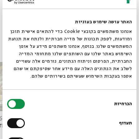
האתר עושה שימוש בעוגיות
Whatsapp
לקבלת עדכונים על פרק חדש ב-
Email
אנחנו משתמשים בקובצי Cookie כדי להתאים אישית תוכן
ומודעות, לספק תכונות של מדיה חברתית ולנתח את תנועת
פרקים נוספים בסדרה
המשתמשים שלנו. בנוסף, אנחנו משתפים מידע על אופן
סגור
השימוש באתר שלנו עם השותפים שלנו מתחומי המדיה
החברתית, הפרסום וניתוח הנתונים. גורמים אלה עשויים
לשלב את הנתונים האלה עם מידע אחר שסיפקתם או שהם
אספו בעקבות השימוש שעשיתם בשירותים שלהם.
בחירת
הכרחיות
הסכמה
רוצים לדעת מה קורה
Q&A מהפכת הבינה: ספיישל
בבית אבי חי לפני כולם?
תעדוף
ישן מת