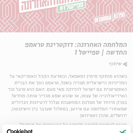
המלחמה האחרונה: דוקטרינת טראמפ
החדשה | ספיישל 1
שיתוף
כשהוא מותקף מימין ומשמאל, וכשדעת הקהל האמריקאי על
המדיניות הישראלית מצויה בשפל, טראמפ הפך את הברית
האסטרטגית עם ישראל להדוקה מאי פעם. האם הוא פועל נגד
האידיאולוגיה של עצמו, או שהוא שמא מגדיר אותה מחדש?
בפרק מיוחד של מפלגת המחשבות נצלול לרעיונות הגדולים
שמאחורי המלחמה עם איראן, במסלול שעובר בין וושינגטון,
ירושלים, טהרן וטאיוואן.
רוצים להמשיך לחשוב ולכתוב על הרעיונות של מפלגת?
הצטרפו לקהילת הפייסבוק שלנו >>
https://bit.ly/3YnfYJu