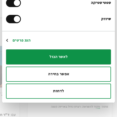
הרשמו לניוזלטר שלנו
סטטיסטיקה
הסכת
03/06/26
הסכת
שיווק
*כתובת דוא"ל
עוד בבית אבי חי
הרשמה
הצג פרטים
לאשר הכול
אפשר בחירה
לדחות
פרק 509 – פרשת עקב: וּבְאַהֲרֹן
כוחות 
הִתְאַנַּף
מתוך:
מקור להשראה: רעיון גדול באריזה קטנה
עם:
ד"ר ח