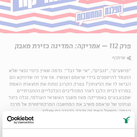
פרק 112 – אמריקה: המדינה כזירת מאבק
שיתוף
״פושעים״, ״גנבים״, ״אי של זבל״: נדמה שאין כינוי גנאי שלא
הוצמד להיספנים בידי טראמפ ואנשיו. אז איך זה שדווקא הם
הביאו לו את הניצחון? בפרק הקרוב ננתח את תוצאות האמת
במרוץ לבית הלבן לאור התהליכים הכלכליים והחברתיים
שמבעבעים באמריקה מאז משבר האשראי העולמי, נגלה כיצד
נצחונו של טראמפ משיב את המחשבה המרקסיסטית אל מרכז
הבמה, ונשאל האם זה יקרה בקרוב גם אצלנו.
Whatsapp
לקבלת עדכונים על פרק חדש ב-
Email