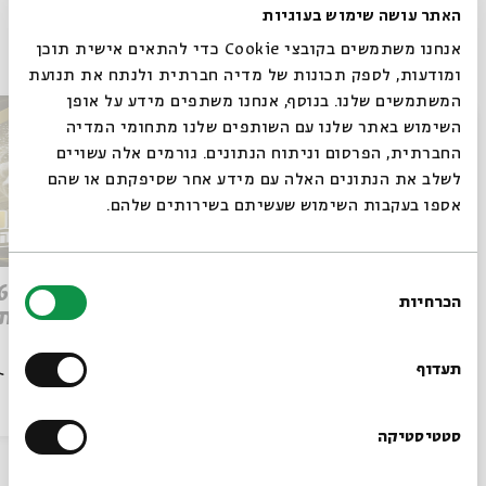
האתר עושה שימוש בעוגיות
פרקים נוספים בסדרה
אנחנו משתמשים בקובצי Cookie כדי להתאים אישית תוכן
ומודעות, לספק תכונות של מדיה חברתית ולנתח את תנועת
המשתמשים שלנו. בנוסף, אנחנו משתפים מידע על אופן
סגור
השימוש באתר שלנו עם השותפים שלנו מתחומי המדיה
החברתית, הפרסום וניתוח הנתונים. גורמים אלה עשויים
לשלב את הנתונים האלה עם מידע אחר שסיפקתם או שהם
אספו בעקבות השימוש שעשיתם בשירותים שלהם.
בחירת
Q&A מהפכת הבינה: ספיישל
הכרחיות
הסכמה
ישן מת
רוצים לדעת מה קורה
בבית אבי חי לפני כולם?
תעדוף
הסכת
03/06/26
הסכת
הרשמו לניוזלטר שלנו
סטטיסטיקה