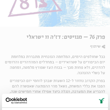
פרק 76 – מגויסים: דז'ה וו ישראלי
שיתוף
ככל שחולפים הימים, המלחמה הנוכחית מתבררת כמלחמת
יום הכיפורים על סטרואידים – במחדלים המהדהדים והדומים
להדהים, ולא פחות מכך – בכוח העז שפורץ מלמטה, ומחפה
על כשלי ההנהגה.
בפרק הקרוב נחזור ל-12 השעות שבהן לוחמי יום הכיפורים
הפכו את כללי המשחק, נשאל מהי ההפתעה שאפשרה להם
להכריע את המערכה, ונגלה כיצד אפילו אחרי חמישים שנה,
אנחנו מסתכלים עליהם ורואים אותנו