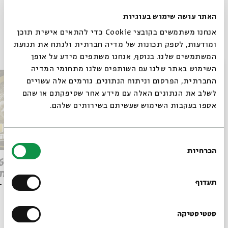
Whatsapp
לקבלת עדכונים על פרק חדש ב-
Email
תגיות:
מפלגת המחשבות
האתר עושה שימוש בעוגיות
אנחנו משתמשים בקובצי Cookie כדי להתאים אישית תוכן
פרקים נוספים בסדרה
ומודעות, לספק תכונות של מדיה חברתית ולנתח את תנועת
המשתמשים שלנו. בנוסף, אנחנו משתפים מידע על אופן
סגור
השימוש באתר שלנו עם השותפים שלנו מתחומי המדיה
החברתית, הפרסום וניתוח הנתונים. גורמים אלה עשויים
לשלב את הנתונים האלה עם מידע אחר שסיפקתם או שהם
אספו בעקבות השימוש שעשיתם בשירותים שלהם.
בחירת
הכרחיות
הסכמה
Q&A מהפכת הבינה: ספיישל
רוצים לדעת מה קורה
ישן מת
בבית אבי חי לפני כולם?
תעדוף
הרשמו לניוזלטר שלנו
סטטיסטיקה
הסכת
03/06/26
הסכת