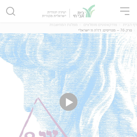
גור
סגור
סגור
דף הבית
פודקאסטים מומלצים
מפלגת המחשבות
פרק 76 – מגויסים: דז'ה וו ישראלי
ה
אנגלית
נוער
ה
אנגלית
מיוחדי