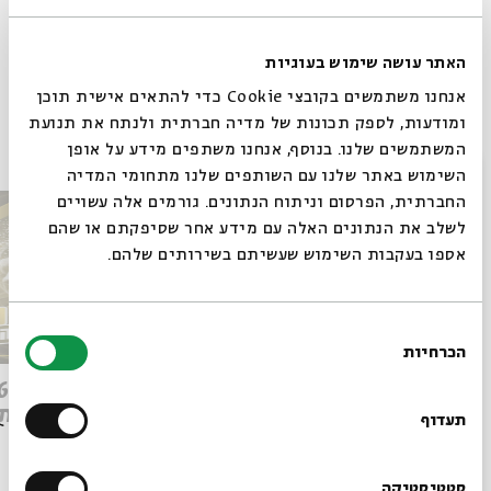
האתר עושה שימוש בעוגיות
Whatsapp
לקבלת עדכונים על פרק חדש ב-
Email
אנחנו משתמשים בקובצי Cookie כדי להתאים אישית תוכן
ומודעות, לספק תכונות של מדיה חברתית ולנתח את תנועת
פרקים נוספים בסדרה
המשתמשים שלנו. בנוסף, אנחנו משתפים מידע על אופן
סגור
השימוש באתר שלנו עם השותפים שלנו מתחומי המדיה
החברתית, הפרסום וניתוח הנתונים. גורמים אלה עשויים
לשלב את הנתונים האלה עם מידע אחר שסיפקתם או שהם
אספו בעקבות השימוש שעשיתם בשירותים שלהם.
בחירת
הכרחיות
הסכמה
רוצים לדעת מה קורה
Q&A מהפכת הבינה: ספיישל
ישן מת
בבית אבי חי לפני כולם?
תעדוף
סטטיסטיקה