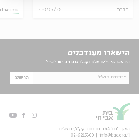
הסכת
30/07/26
סדר בוקר
ו
הישארו מעודכנים
הירשמו לניוזלטר שלנו וקבלו עדכונים ישר למייל
*כתובת דוא"ל
הרשמה
המלך ג'ורג' 44 פינת רחוב קק״ל, ירושלים
02-6215300
info@bac.org.il