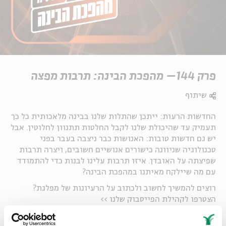
פרק 144– מהפכת הבינה: תרבות מפצה
שיתוף
החדשות הרעות: ייתכן שהתלות שלנו בבינה מלאכותית כל כך
תעמיק עד שהיכולת שלנו לקבל החלטות תתנוון לחלוטין. אבל
יש גם חדשות טובות: האנושות כבר ניצבה בעבר בפני
טכנולוגיה שניוונה כישורים אנושיים חשובים, ויצרה תרבות
שפיצתה על האובדן. איזו תרבות עלינו לבנות כדי להתמודד
עם מה שיילקח מאיתנו במהפכת הבינה?
רוצים להמשיך לחשוב ולכתוב על הרעיונות של מפלגת?
הצטרפו לקהילת הפייסבוק שלנו >>
https://tinyurl.com/533tb9pe