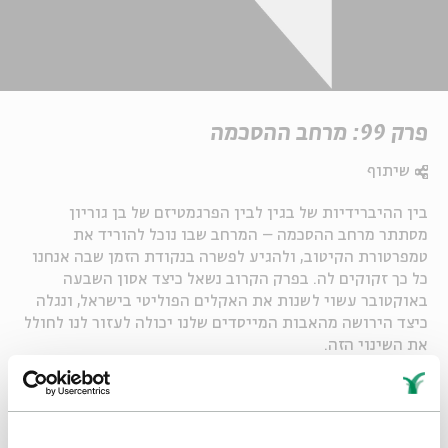
פרק 99: מרחב ההסכמה
שיתוף
בין ההיברידיות של בגין לבין הפרגמטיזם של בן גוריון
מסתתר מרחב ההסכמה – המרחב שבו נוכל להוריד את
טמפרטורת הקיטוב, ולהגיע לפשרה בנקודת הזמן שבה אנחנו
כל כך זקוקים לה. בפרק הקרוב נשאל כיצד אסון השבעה
באוקטובר עשוי לשנות את האקלים הפוליטי בישראל, ונגלה
כיצד הירושה מהאבות המייסדים שלנו יכולה לעזור לנו לחולל
את השינוי הזה.
Whatsapp
לקבלת עדכונים על פרק חדש ב-
Email