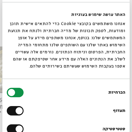
Whatsapp
לקבלת עדכונים על פרק חדש ב-
Email
האתר עושה שימוש בעוגיות
אנחנו משתמשים בקובצי Cookie כדי להתאים אישית תוכן
ומודעות, לספק תכונות של מדיה חברתית ולנתח את תנועת
פרקים נוספים בסדרה
המשתמשים שלנו. בנוסף, אנחנו משתפים מידע על אופן
סגור
השימוש באתר שלנו עם השותפים שלנו מתחומי המדיה
החברתית, הפרסום וניתוח הנתונים. גורמים אלה עשויים
לשלב את הנתונים האלה עם מידע אחר שסיפקתם או שהם
אספו בעקבות השימוש שעשיתם בשירותים שלהם.
בחירת
הכרחיות
הסכמה
רוצים לדעת מה קורה
Q&A מהפכת הבינה: ספיישל
ישן מת
בבית אבי חי לפני כולם?
תעדוף
הרשמו לניוזלטר שלנו
סטטיסטיקה
הסכת
03/06/26
הסכת