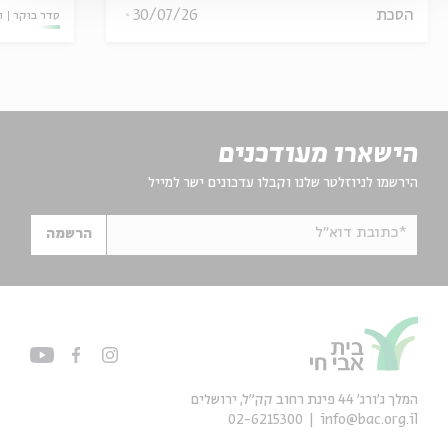
הסכת
30/07/26
סדר בוקר
ו
הישארו מעודכנים
הירשמו לניוזלטר שלנו וקבלו עדכונים ישר למייל
*כתובת דוא"ל
הרשמה
המלך ג'ורג' 44 פינת רחוב קק״ל, ירושלים
02-6215300
info@bac.org.il