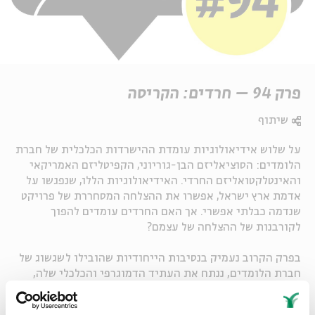
פרק 94 – חרדים: הקריסה
שיתוף
על שלוש אידיאולוגיות עומדת ההישרדות הכלכלית של חברת
הלומדים: הסוציאליזם הבן-גוריוני, הקפיטליזם האמריקאי
והאינטלקטואליזם החרדי. האידיאולוגיות הללו, שנפגשו על
אדמת ארץ ישראל, אפשרו את ההצלחה המסחררת של פרויקט
שנדמה כבלתי אפשרי. אך האם החרדים עומדים להפוך
לקורבנות של ההצלחה של עצמם?
בפרק הקרוב נעמיק בנסיבות הייחודיות שהובילו לשגשוג של
חברת הלומדים, ננתח את העתיד הדמוגרפי והכלכלי שלה,
ונבחן מדוע ההצלחה הזו עלולה לסכן את החברה החרדית ואת
הפרויקט הציוני כולו.