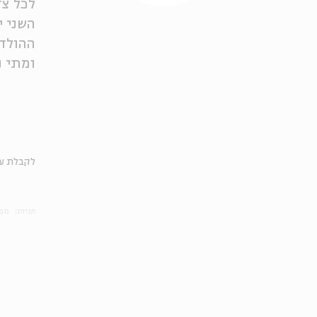
לכל צד
השני י
ומתי נ
לקבלת עד
תגיות:
מפ