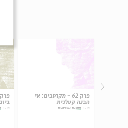
יסים: נבואת
פרק 62 - מקוטבים: אי
הבנה קטלנית
ביוג
מתוך:
מפלגת המחשבות
מתוך:
מ