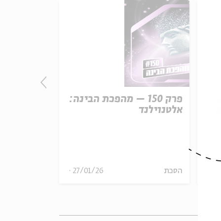
נה:
פרק 150 – מהפכת הבינה:
פרק
ק
אלטנוילנד
קו המשווה
29
הסכת
27/01/26
הסכת