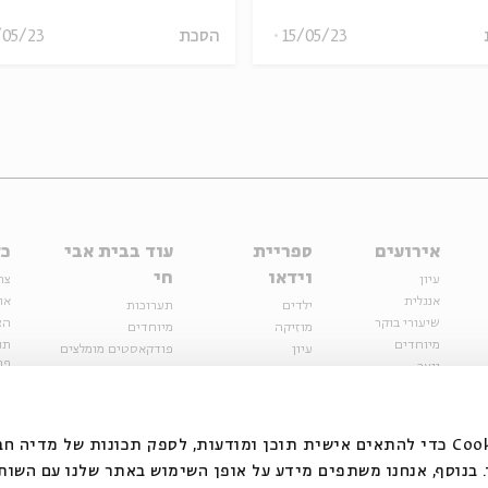
15/05/23
הסכת
/05/23
אירועים
ספריית
עוד בבית אבי
כל
וידאו
חי
עיון
צר
אנגלית
או
ילדים
תערוכות
שיעורי בוקר
הצ
מוזיקה
מיוחדים
מיוחדים
תנ
עיון
פודקאסטים מומלצים
פר
נוער
מיוחדים
כתבות
חנ
ספרות ושירה
ספרות ושירה
קצה הקרחון
סדרות
על הדרך
אירועי עבר
מפלגת המחשבות
אנחנו משתמשים בקובצי Cookie כדי להתאים אישית תוכן ומודעות, לספק תכונות של מ
אירועים
בנוסף, אנחנו משתפים מידע על אופן השימוש באתר שלנו עם השות
בירושלים