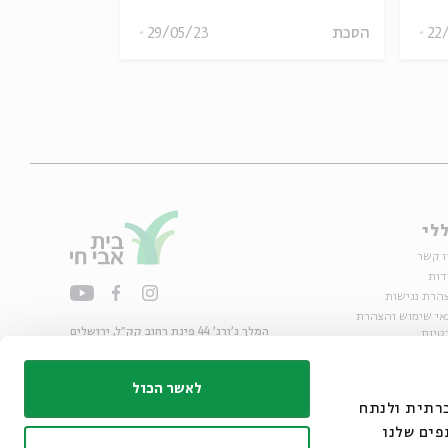
22
הסכת
29/05/23
הסכת
לי
ו קשר
דות
הרת נגישות
אי שימוש והצהרת
המלך ג'ורג' 44 פינת רחוב קק״ל, ירושלים
טיות
02-6215300
ות
info@bac.org.il
לאשר הכול
דיה חברתית ולנתח
פים שלנו