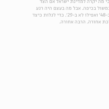
בי מה יקרה למדינת ישראל אם הצד
תמשול בכיפה. אבל מה בעצם היה רגע
ההולדת של החזונות הגדולים הללו? מסתבר שלא ב-67', לא ב-48' ואפילו לא ב-29׳. כדי לגלות כיצד
לכת אחורה. הרבה אחורה.