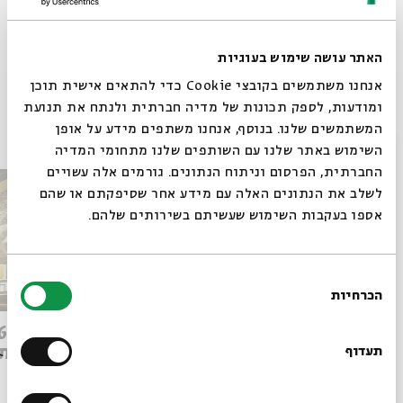
האתר עושה שימוש בעוגיות
Whatsapp
לקבלת עדכונים על פרק חדש ב-
Email
אנחנו משתמשים בקובצי Cookie כדי להתאים אישית תוכן
ומודעות, לספק תכונות של מדיה חברתית ולנתח את תנועת
פרקים נוספים בסדרה
המשתמשים שלנו. בנוסף, אנחנו משתפים מידע על אופן
סגור
השימוש באתר שלנו עם השותפים שלנו מתחומי המדיה
החברתית, הפרסום וניתוח הנתונים. גורמים אלה עשויים
לשלב את הנתונים האלה עם מידע אחר שסיפקתם או שהם
אספו בעקבות השימוש שעשיתם בשירותים שלהם.
בחירת
הכרחיות
הסכמה
רוצים לדעת מה קורה
Q&A מהפכת הבינה: ספיישל
בבית אבי חי לפני כולם?
ישן מת
תעדוף