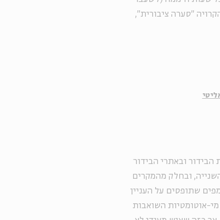
 הקרויה "סערה ציבורית",
ליטי
 הבידור ובאתרי הבידור
השנייה, ובחלק מהמקרים
מפים שתופסים על העניין
סמי-אוטומטיות השואבות