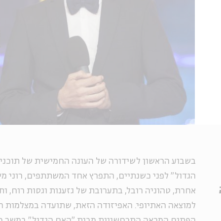
בשבוע הראשון לשידורה של העונה החמישית של תוכני
הגדול" לפני כשנתיים, התפרץ אחד המשתתפים, רוני מ
אחרת, טהוניה רובל, בתערובת של גזענות וגסות רוח, ו
למוצאה האתיופי. האפיזודה הזאת, שתועדה במצלמות ה
הפתוח המראה התרחשויות מבית "האח הגדול" במשך כ