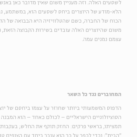
לשסעים האלה. וזה מעניין משום שאין מדובר כאן באנשי
הלא-מודע של היוצרים ביחס לשסעים הוא, במשתמע, ג
הכוח של החברה, כשם שהטלוויזיה היא הבבואה של הק
משום שהיוצרים האלה עובדים בשירות הקבוצה הזאת, 
עצמם נמנים עמה.
המחוברים נגד כל השאר
הדפוס המשמעותי ביותר שחוזר על עצמו ביחסם של יוצ
הסוציולוגיים הישראליים – לכולם כאחד – הוא המבנה ה
תמציתו, בראשי פרקים: החזק תוקף את החלש; בעקבות ז
"הבית"; וכדי לכפר על כך הוא עובר ביחד עם הצופים 