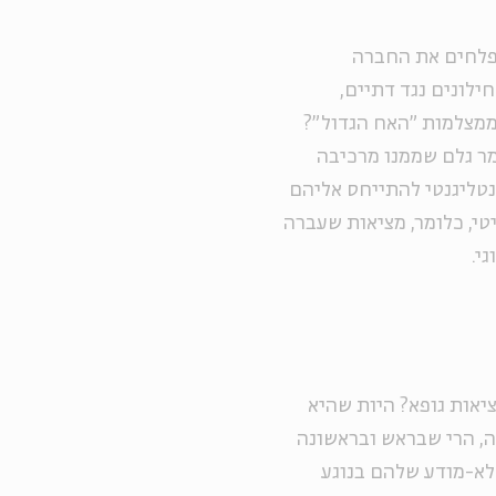
מפלחים את החברה
ילונים נגד דתיים,
ממצלמות "האח הגדול"?
ר גלם שממנו מרכיבה
נטליגנטי להתייחס אליהם
טי, כלומר, מציאות שעברה
י.
ציאות גופא? היות שהיא
, הרי שבראש ובראשונה
לא-מודע שלהם בנוגע