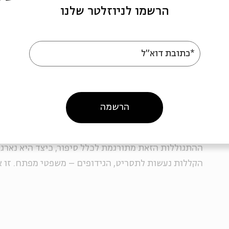
שניצל תירס סוציולוגי
הרשמו לניוזלטר שלנו
*כתובת דוא"ל
האינטרנט שינה את העולם לרעה: האוטופיה שלא נהפכה
של קשת חושפת את היחס העקרוני של "האח הגדול", ושל
לשסעים השונים בחברה הישראלית: הם כחומר ביד היוצ
הרשמה
מורכבת עלילת התוכנית. משום שלא די בכך שאחד המש
משתתפת אחרת בצורה דוחה: תצטרכו לצפות בתוכנית ה
ההתגוללות הזאת מתורגמת לכלל סיפור, כיצד היא נארגת
הקללות נעשות לתסריט, הגידופים – משפטי מפתח. זו 