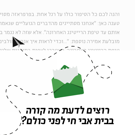
והנה לכם כל הסיפור כולו על רגל אחת. בפרפראזה מסו
טענה כאן: "אנחנו מסתייגים מהדברים הגועליים שנאמרו
אותם עד טיפת הרייטינג האחרונה". אלא שזה לא נגמר ב
מובלעת אמירה נוספת: "...וכדי לראות איך אנחנו חולב
טיפת הרייטינג האחרונה, תצטרכו לצפות בתוכנית שלנו ב
אנחנו הצופים ניווכח כיצד "האח הגדול", אותו אובייקט
עורך התוכנית יורם זק, מעמיד את המשתתף הגזען במקו
הגזעני ישמש נדבך מרכזי בתוכנית, אלא גם (ואולי בעיק
בידי ההפקה. טיפול זה הוא למעשה האטרקציה המרכזי
לצופיה.
רוצים לדעת מה קורה
בבית אבי חי לפני כולם?