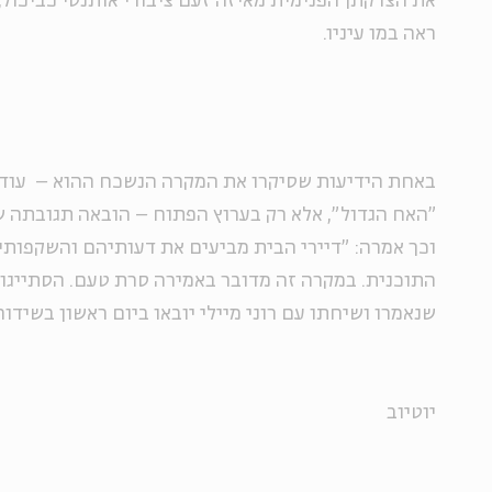
את הצדקתן הפנימית מאיזה זעם ציבורי אותנטי כביכול,
ראה במו עיניו.
באחת הידיעות שסיקרו את המקרה הנשכח ההוא – עוד 
"האח הגדול", אלא רק בערוץ הפתוח – הובאה תגובתה ש
וכך אמרה: "דיירי הבית מביעים את דעותיהם והשקפות
התוכנית. במקרה זה מדובר באמירה סרת טעם. הסתייגו
שנאמרו ושיחתו עם רוני מיילי יובאו ביום ראשון בשידור ה
יוטיוב