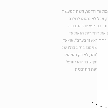
ימת על וולטר, קשת למעשה
, אבל לא נהסס לחלוב
זה. בסייפא של התגובה
ים את התקרית הזאת עד
יום ראשון בערב". או-אז,
 דומם שממנו בוקע קולו של
מו. כלומר, לא רק הטקסט
ר) האופן שבו הוא יטופל
ת שמציעה התוכנית