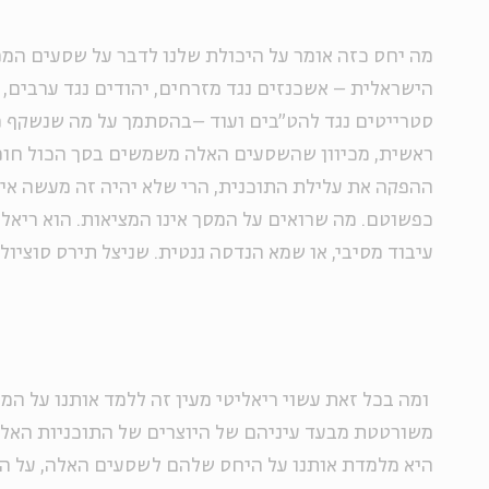
מה יחס כזה אומר על היכולת שלנו לדבר על שסעים ה
הישראלית – אשכנזים נגד מזרחים, יהודים נגד ערבים, ח
סטרייטים נגד להט"בים ועוד –בהסתמך על מה שנשקף 
ראשית, מכיוון שהשסעים האלה משמשים בסך הכול חומ
ההפקה את עלילת התוכנית, הרי שלא יהיה זה מעשה אי
כפשוטם. מה שרואים על המסך אינו המציאות. הוא ריאלי
עיבוד מסיבי, או שמא הנדסה גנטית. שניצל תירס סוציולוג
ומה בכל זאת עשוי ריאליטי מעין זה ללמד אותנו על המ
משורטטת מבעד עיניהם של היוצרים של התוכניות האלה
היא מלמדת אותנו על היחס שלהם לשסעים האלה, על ה