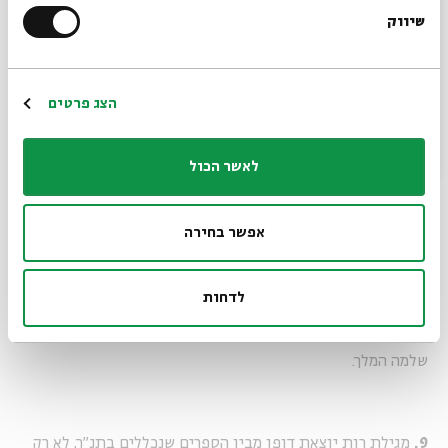
חרבו בבית המדרש והכריז: "כל מי שאינו שומע הלכה זו ידקר
שיווק
*כתובת דוא"ל
בחרב, כך מקובלני מבית דינו של שמואל הרמתי: עמוני - ולא
עמונית, מואבי - ולא מואבית".
הרשמה
הצג פרטים
7.
רות לא היתה אישה פשוטה, מגלים לנו המפרשים, אלא היתה
לאשר הכול
לא פחות מאשר נסיכה - בתו של עגלון, מלך מואב. היא לא
התרשמה מהמעמד שלו זכתה מאז ילדותה והחליטה להידבק
בזרע ישראל.
אפשר בחירה
לדחות
8.
לפי המפרשים, רות זכתה לחיים ארוכים עד כדי כך, שלא זכתה
לראות רק את דוד המלך, נכד בנה, אלא גם את בנו של דוד -
שלמה המלך.
9.
מגילת רות יוצאת דופן מבין הספרים שנכללים בתנ"ך, לא רק