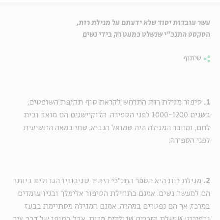
עשר עובדות יסוד שלא ידעתם על מגילת רות,
הטקסט התנכ"י שנשלט כמעט רק בידי נשים
שיתוף
1.
סיפור מגילת רות התרחש לקראת סוף תקופת השופטים,
בשנים 1000-1200 לפני הספירה. הלוקיישנים הם מואב ובית
לחם, ומחבר המגילה היה שמואל הנביא, שחי במאה התשיעית
לפני הספירה.
2.
מגילת רות היא הספר התנ"כי היחיד שגיבוריו הגדולים ביותר
הם למעשה נשים. אמנם בתחילת הסיפור אלימלך ובניו עומדים
במרכז, אך הם נפטרים במהרה. אמנם המגילה מסתיימת בבעז
ובפירוט שושלת הזכרים שנולדים מרות, אבל בסופו של דבר, ציר