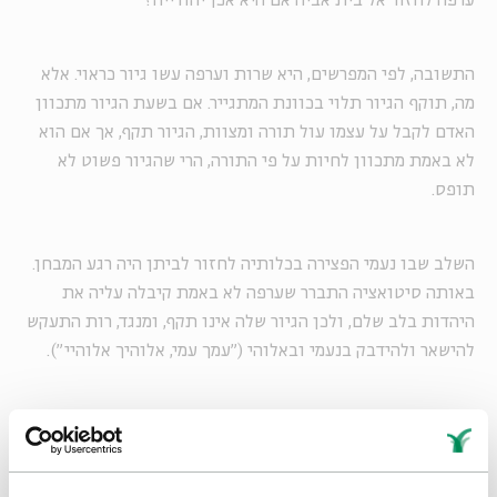
ערפה לחזור אל בית אביה אם היא אכן יהודייה?
התשובה, לפי המפרשים, היא שרות וערפה עשו גיור כראוי. אלא
מה, תוקף הגיור תלוי בכוונת המתגייר. אם בשעת הגיור מתכוון
האדם לקבל על עצמו עול תורה ומצוות, הגיור תקף, אך אם הוא
לא באמת מתכוון לחיות על פי התורה, הרי שהגיור פשוט לא
תופס.
השלב שבו נעמי הפצירה בכלותיה לחזור לביתן היה רגע המבחן.
באותה סיטואציה התברר שערפה לא באמת קיבלה עליה את
היהדות בלב שלם, ולכן הגיור שלה אינו תקף, ומנגד, רות התעקש
להישאר ולהידבק בנעמי ובאלוהי ("עמך עמי, אלוהיך אלוהיי").
5.
רות וערפה היו גיסות קרובות למדי, אך בסופו של דבר, הן
נפרדו באותו צומת דרכים. עשרות שנים לאחר מכן התקיים קרב