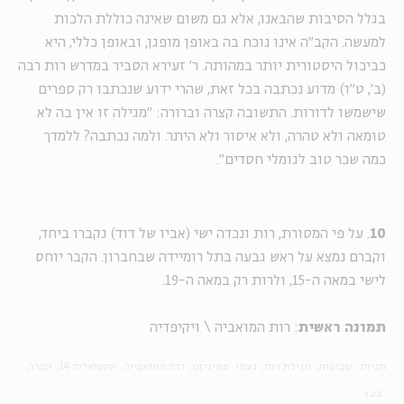
בגלל הסיבות שהבאנו, אלא גם משום שאינה כוללת הלכות
למעשה. הקב"ה אינו נוכח בה באופן מופגן, ובאופן כללי, היא
כביכול היסטורית יותר במהותה. ר' זעירא הסביר במדרש רות רבה
(ב', ט"ו) מדוע נכתבה בכל זאת, שהרי ידוע שנכתבו רק ספרים
שישמשו לדורות. התשובה קצרה וברורה: "מגילה זו אין בה לא
טומאה ולא טהרה, ולא איסור ולא היתר. ולמה נכתבה? ללמדך
כמה שכר טוב לגומלי חסדים".
10
. על פי המסורת, רות ונכדה ישי (אביו של דוד) נקברו ביחד,
וקברם נמצא על ראש גבעה בתל רומיידה שבחברון. הקבר יוחס
לישי במאה ה-15, ולרות רק במאה ה-19.
תמונה ראשית
: רות המואביה \ ויקיפדיה
תגיות:
שבועות
מגילת רות
נעמי
פמיניזם
רות המואבייה
אקטואליה 14
חברה
בעז