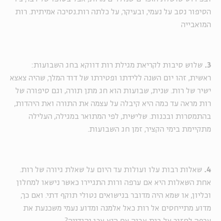
הסיפור נסב על נעמי, ובעיקר, על כלתה רות.
נסיכה אמיתית. רות
המואבייה
3.
שלוש סיבות לקריאת מגילת רות דווקא בחג השבועות:
ראשית, זהו יום השנה ללידתו ופטירתו של דוד המלך, שהיה צאצא
ישיר של רות. שנית, שבועות הוא חג מתן תורה, וגם סיפורה של
רות מראה עד כמה היא קיבלה על עצמה את התורה ואת היהדות,
בהתמסרות ובכנות. שלישית, לפי המתואר במגילה, העלילה
מתקיימת בימי הקציר, זמן חג השבועות.
4.
שאלות רבות עלו ועולות עד היום על שאלת גיורה של רות.
אחת השאלות היא אם ערפה ורות התגיירו כאשר נישאו למחלון
וכליון, או שמא היה מדובר בנישואים נטולי תוקף דתי. ואם כך,
מדוע מתייחסים אל רות כאל אלמנה ומדוע נעמי משכנעת את