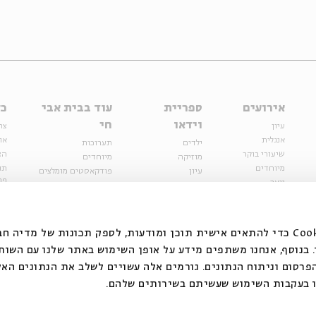
אירועים
ספריית
עוד בבית אבי
כל
וידאו
חי
עיון
צר
אנגלית
או
ילדים
תערוכות
שיעורי בוקר
הצ
מוזיקה
מיוחדים
מיוחדים
תנ
עיון
פודקאסטים מומלצים
פר
נוער
מיוחדים
כתבות
חנ
ספרות ושירה
ספרות ושירה
קצה הקרחון
סדרות
על הדרך
אירועי עבר
מפלגת המחשבות
אנחנו משתמשים בקובצי Cookie כדי להתאים אישית תוכן ומודעות, לספק תכונות של מ
אירועים
בנוסף, אנחנו משתפים מידע על אופן השימוש באתר שלנו עם השות
בירושלים
ילדים
רסום וניתוח הנתונים. גורמים אלה עשויים לשלב את הנתונים האל
מוזיקה
 בעקבות השימוש שעשיתם בשירותים שלהם.
הרצאות בזום