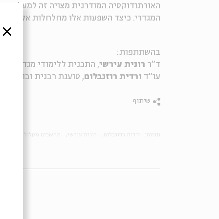
האורתודוקסיה המודרנית מצויה זה למעלה משנ
המגדרי. כיצד השפעות אלו מחלחלות אל הציבו
סגור
בהשתתפות:
ד"ר
רונית עירשי
, התכנית ללימודי מגדר באו
עו"ד
ורדית רוזנבלום
, טוענת רבנית ובוגרת מכ
שיתוף
תגיות:
ורדית רוזנבלום
רונית עירשי
מחשבים מסלול מחדש
פ