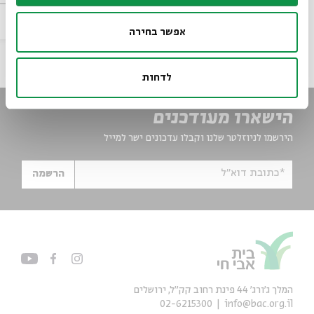
סדר בוקר
וידאו
20.04.21
zoom
אפשר בחירה
לדחות
הישארו מעודכנים
הירשמו לניוזלטר שלנו וקבלו עדכונים ישר למייל
*כתובת דוא"ל
הרשמה
המלך ג'ורג' 44 פינת רחוב קק״ל, ירושלים
02-6215300
info@bac.org.il