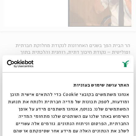
הר הבית הפך בשנים האחרונות לנקודת מחלוקת חברתית
ופוליטית – נקודת חיכוך דתית, רוחנית והלכתית בתוך
הציבור היהודי ובין מדינת ישראל לעולם המוסלמי.
כיצד המאבק של גורמים בעד העלייה ונגדה נוגע ביסודות של
חתירתנו לחברה יהודית ודמוקרטית? מה אנו יכולים ללמוד על
עצמנו נוכח מאבק זה?
האתר עושה שימוש בעוגיות
אנחנו משתמשים בקובצי Cookie כדי להתאים אישית תוכן
בהשתתפות:
ומודעות, לספק תכונות של מדיה חברתית ולנתח את תנועת
ח"כ
יהודה גליק
, ראש ארגון הקרן למורשת הר הבית
המשתמשים שלנו. בנוסף, אנחנו משתפים מידע על אופן
ישי שריד
, מחבר הספר "השלישי"
סגור
השימוש באתר שלנו עם השותפים שלנו מתחומי המדיה
החברתית, הפרסום וניתוח הנתונים. גורמים אלה עשויים
שיתוף
לשלב את הנתונים האלה עם מידע אחר שסיפקתם או שהם