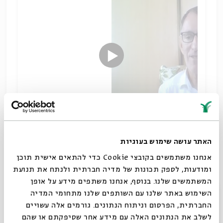
מה העיקר באיסור המלאכה בשבת וכיצד הלכות השבת
האתר עושה שימוש בעוגיות
צועדות אל תוך המאה ה-21? ומה הקשר בין זה לבית
אנחנו משתמשים בקובצי Cookie כדי להתאים אישית תוכן
המקדש השלישי?
ומודעות, לספק תכונות של מדיה חברתית ולנתח את תנועת
הלכה
המשתמשים שלנו. בנוסף, אנחנו משתפים מידע על אופן
שיתוף
סגור
השימוש באתר שלנו עם השותפים שלנו מתחומי המדיה
תגיות:
בית המקדש
בינה מלאכותית
מחשבת ההלכה
יצחק ליפשיץ
החברתית, הפרסום וניתוח הנתונים. גורמים אלה עשויים
לשלב את הנתונים האלה עם מידע אחר שסיפקתם או שהם