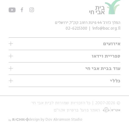
המלך ג'ורג' 44 פינת רחוב קק״ל, ירושלים
02-6215300
info@bac.org.il
אירועים
עיון
ספריית וידאו
אנגלית
ילדים
שיעורי בוקר
עוד בבית אבי חי
מוזיקה
מיוחדים
תערוכות
עיון
כללי
נוער
מיוחדים
מיוחדים
צרו קשר
ספרות ושירה
פודקאסטים מומלצים
ספרות ושירה
אודות
סדרות
כתבות
© 2007-2026 | כל הזכויות שמורות לבית אבי חי
הצהרת נגישות
אירועי עבר
קצה הקרחון
האתר פועל ברשיון אקו״ם
תנאי שימוש והצהרת פרטיות
אירועים בירושלים
על הדרך
חנות
ילדים
design by Dov Abramson Studio
מפלגת המחשבות
מוזיקה