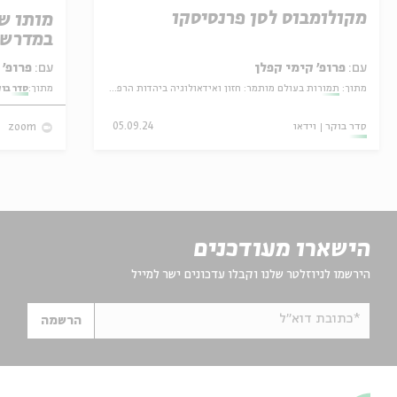
מקולומבוס לסן פרנסיסקו
מותו ש
במדרש 
עם:
פרופ' קימי קפלן
עם:
פרופ' אביגדור שנאן
מתוך:
תמורות בעולם מותמר: חזון ואידאולוגיה ביהדות הרפורמית
מתוך:
סדר בו
סדר בוקר
וידאו
05.09.24
zoom
הישארו מעודכנים
הירשמו לניוזלטר שלנו וקבלו עדכונים ישר למייל
*כתובת דוא"ל
הרשמה