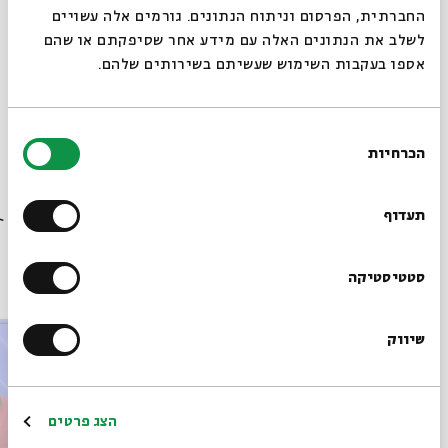
החברתית, הפרסום וניתוח הנתונים. גורמים אלה עשויים
לשלב את הנתונים האלה עם מידע אחר שסיפקתם או שהם
אספו בעקבות השימוש שעשיתם בשירותים שלהם.
מתוך המפגש חזון ואידאולוגיה ביהדות הרפורמית | שיעור
1 - מחשבים מסלול | פרופ' קימי קפלן שהתקיים ב-01.09.24
בחירת
הורדת מקורות מתוך אירוע תמורות בעולם מותמר: חזון
הכרחיות
הסכמה
ואידאולוגיה ביהדות הרפורמית
רוצים לדעת מה קורה
בבית אבי חי לפני כולם?
תעדוף
פרקים נוספים בסדרה
הרשמו לניוזלטר שלנו
סטטיסטיקה
שיווק
*כתובת דוא"ל
הרשמה
הצג פרטים