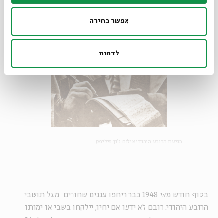
אפשר בחירה
לדחות
כניעת הרובע היהודי צילום ג'ון פיליפס
בסוף חודש מאי 1948 כבר ריחפו עננים שחורים מעל תושבי
הרובע היהודי. רובם לא ידעו אם יחיו, יילקחו בשבי או ימותו