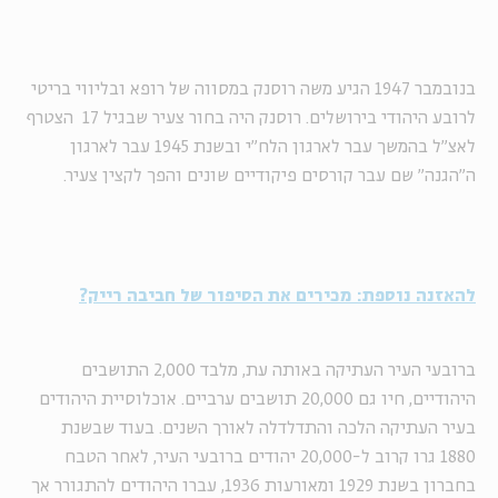
בנובמבר 1947 הגיע משה רוסנק במסווה של רופא ובליווי בריטי
לרובע היהודי בירושלים. רוסנק היה בחור צעיר שבגיל 17 הצטרף
לאצ"ל בהמשך עבר לארגון הלח"י ובשנת 1945 עבר לארגון
ה"הגנה" שם עבר קורסים פיקודיים שונים והפך לקצין צעיר.
להאזנה נוספת: מכירים את הסיפור של חביבה רייק?
ברובעי העיר העתיקה באותה עת, מלבד 2,000 התושבים
היהודיים, חיו גם 20,000 תושבים ערביים. אוכלוסיית היהודים
בעיר העתיקה הלכה והתדלדלה לאורך השנים. בעוד שבשנת
1880 גרו קרוב ל-20,000 יהודים ברובעי העיר, לאחר הטבח
בחברון בשנת 1929 ומאורעות 1936, עברו היהודים להתגורר אך