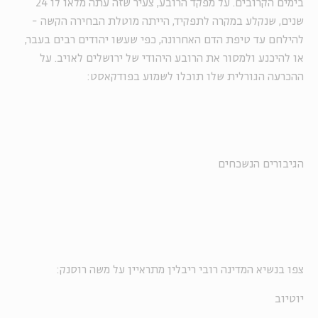
בימים הקרובים. על מפקד הרובע, צעיר שזה עתה מלאו לו 24
שנים, שנקלע במקרה לתפקיד, הייתה מוטלת הבחירה הקשה -
להילחם עד טיפת הדם האחרונה, כפי שעשו יהודים רבים בעבר,
או להיכנע ולמסור את הרובע היהודי של ירושלים לאויב. על
ההכרעה הגורלית שלו תוכלו לשמוע בפודקאסט:
הגיבורים הנשכחים
צפו בנשיא המדינה רובי ריבלין מתראיין על משה רוסנק:
יוטיוב