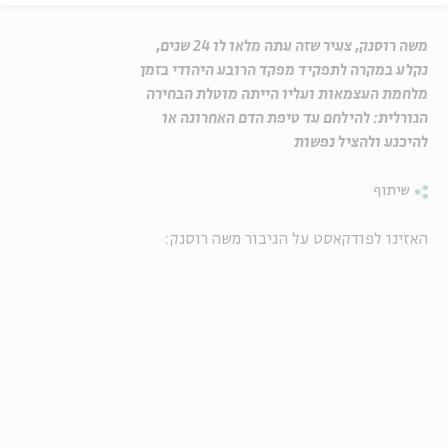
משה רוסנק, צעיר שזה עתה מלאו לו 24 שנים,
נקלע במקרה לתפקיד מפקד הרובע היהודי בזמן
מלחמת העצמאות ועליו הייתה מוטלת הבחירה
הגורלית: להילחם עד טיפת הדם האחרונה או
להיכנע ולהציל נפשות
שיתוף
האזינו לפודקאסט על הגיבור משה רוסנק: