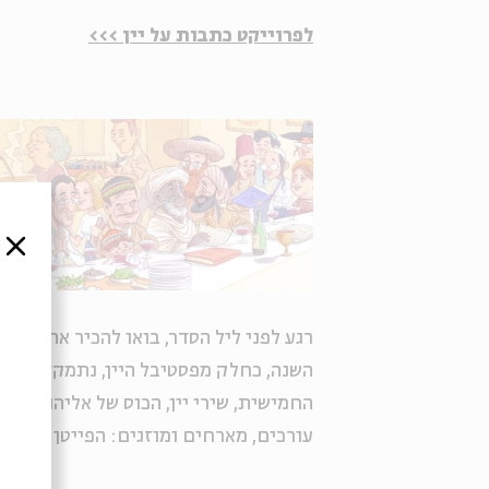
לפרוייקט כתבות על יין >>>
סגור
רגע לפני ליל הסדר, בואו להכיר את ההג
השנה, כחלק מפסטיבל היין, נתמקד ביין 
החמישית, שירי יין, הכוס של אליהו והקי
עורכים, מארחים ומוזגים: הפייטן הרב
דו