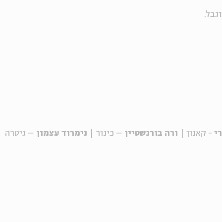
גבל.
רי
- קאנון |
ורה בורנשטיין
– כינור |
נימרוד עצמון
– גיטרה