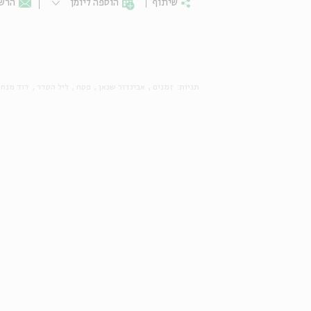
שיתוף
הוספה ליומן
הרשמ
תגיות:
זמנים
אביגדור שנאן
פסח
ליל הסדר
דוד מנח