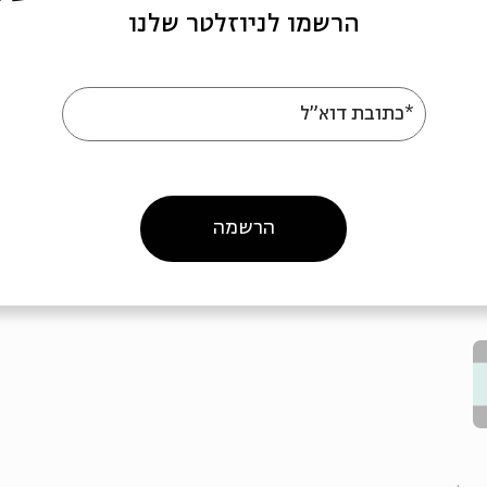
גבל.
הרשמו לניוזלטר שלנו
ל היין
סה חופשית.
*כתובת דוא"ל
- 30 ש"ח
הרשמה