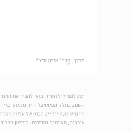
מתוך:
סדר? איזה סדר?
רגע לפני ליל הסדר, בואו להכיר את ההג
השנה, כחלק מפסטיבל היין, נתמקד ביין 
החמישית, שירי יין, הכוס של אליהו והקי
עורכים, מארחים ומוזגים: הפייטן הרב דו